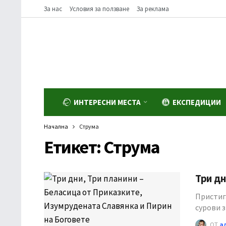
За нас
Условия за ползване
За реклама
ИНТЕРЕСНИ МЕСТА
ЕКСПЕДИЦИИ
Начална
Струма
Етикет:
Струма
Три дн
Пристига
сурови з
ОТ
а