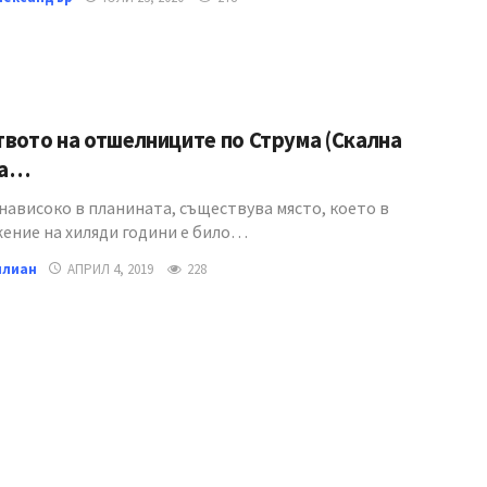
вото на отшелниците по Струма (Скална
ва…
нависоко в планината, съществува място, което в
ение на хиляди години е било…
илиан
АПРИЛ 4, 2019
228