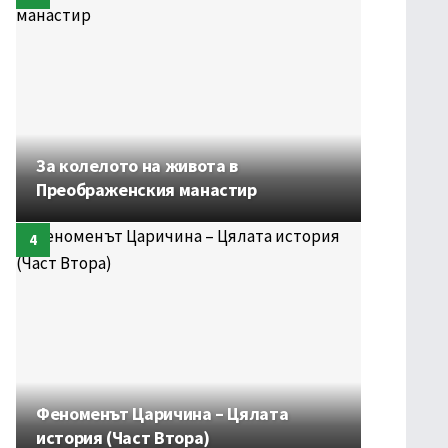
За колелото на живота в
Преображенския манастир
Феноменът Царичина – Цялата
история (Част Втора)