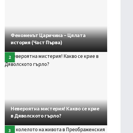
Феноменът Царичина – Цялата
история (Част Първа)
Невероятна мистерия! Какво се крие
в Дяволското гърло?