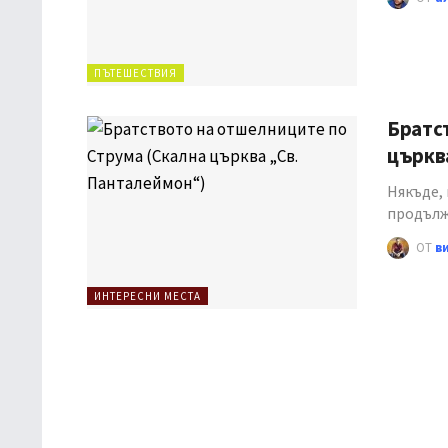
ПЪТЕШЕСТВИЯ
Братст
църк
Някъде, 
продълж
ОТ
в
ИНТЕРЕСНИ МЕСТА