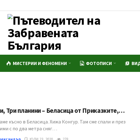
МИСТЕРИИ И ФЕНОМЕНИ
ФОТОПИСИ
ВИ
и, Три планини – Беласица от Приказките,…
ме късно в Беласица. Хижа Конгур. Там сме спали и през
ими с по два метра сняг…
лександър
ЮЛИ 23, 2020
278