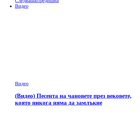
Следваща
Предишна
Видео
Видео
(Видео) Песента на чановете през вековете,
която никога няма да замлъкне