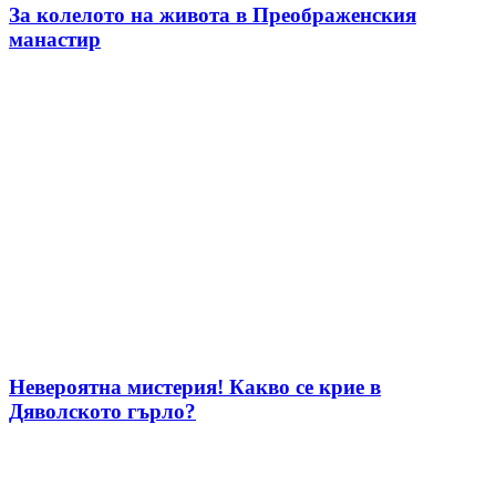
За колелото на живота в Преображенския
манастир
Невероятна мистерия! Какво се крие в
Дяволското гърло?