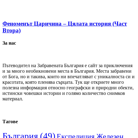
Феноменът Царичина – Цялата история (Част
Втора)
За нас
Пътеводител на Забравената България е сайт за приключения
и за много необикновени места в България. Места забравени
от Бога, но и такива, които ни впечатляват с уникалноста си и
красотата, която пленява сърцата. Тук ще откриете много
полезна информация относно географски и природни обекти,
истински човешки истории и голямо количество снимков
материал.
Тагове
България
(49)
Експедиция Железен