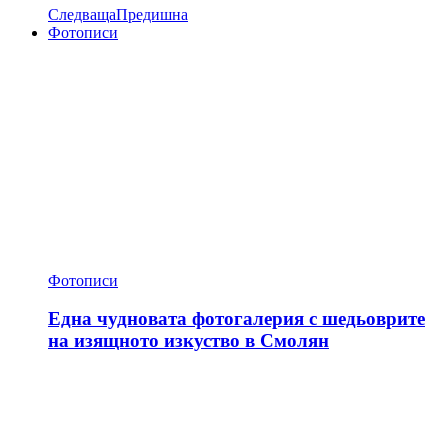
Следваща
Предишна
Фотописи
Фотописи
Една чудновата фотогалерия с шедьоврите
на изящното изкуство в Смолян