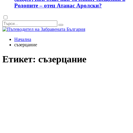
Родопите – отец Атанас Аролски?
Dark
mode
Начална
съзерцание
Етикет:
съзерцание