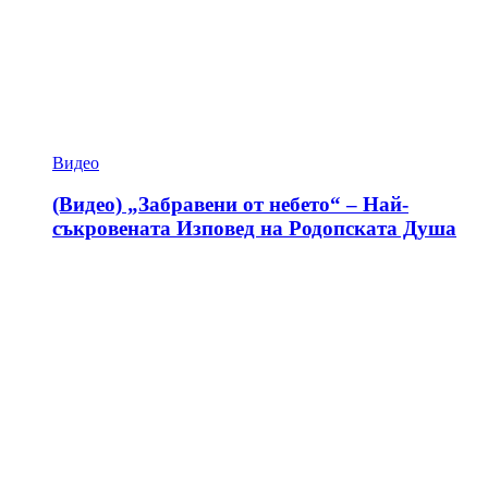
Видео
(Видео) „Забравени от небето“ – Най-
съкровената Изповед на Родопската Душа