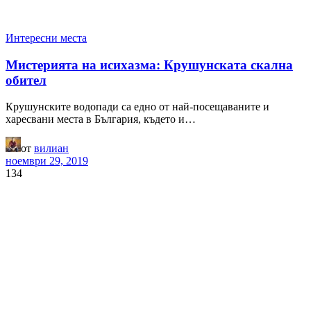
Интересни места
Мистерията на исихазма: Крушунската скална
обител
Крушунските водопади са едно от най-посещаваните и
харесвани места в България, където и…
от
вилиан
ноември 29, 2019
134