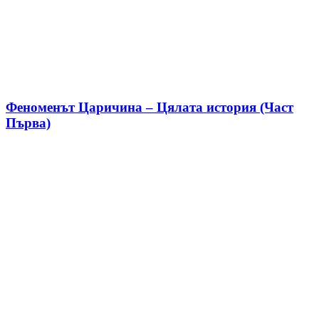
Феноменът Царичина – Цялата история (Част
Първа)