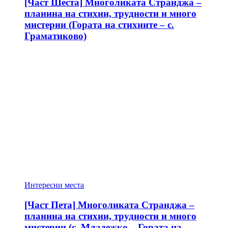
[Част Шеста] Многоликата Странджа –
планина на стихии, трудности и много
мистерии (Гората на стихиите – с.
Граматиково)
Интересни места
[Част Пета] Многоликата Странджа –
планина на стихии, трудности и много
мистерии (с. Младежко – Гората на