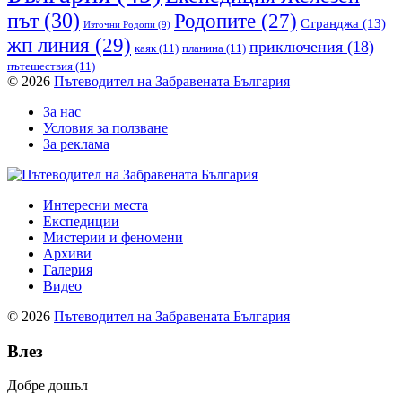
път
(30)
Родопите
(27)
Странджа
(13)
Източни Родопи
(9)
жп линия
(29)
приключения
(18)
каяк
(11)
планина
(11)
пътешествия
(11)
© 2026
Пътеводител на Забравената България
За нас
Условия за ползване
За реклама
Интересни места
Експедиции
Мистерии и феномени
Архиви
Галерия
Видео
© 2026
Пътеводител на Забравената България
Влез
Добре дошъл