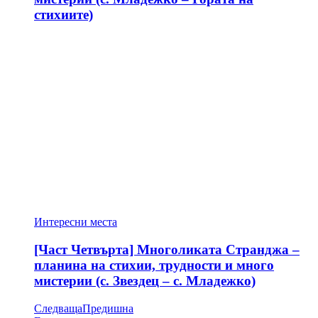
стихиите)
Интересни места
[Част Четвърта] Многоликата Странджа –
планина на стихии, трудности и много
мистерии (с. Звездец – с. Младежко)
Следваща
Предишна