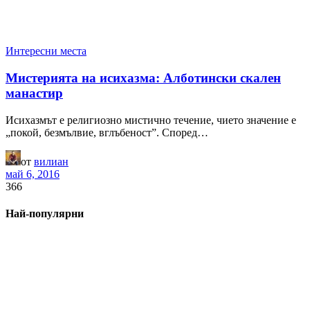
Интересни места
Мистерията на исихазма: Алботински скален
манастир
Исихазмът е религиозно мистично течение, чието значение е
„покой, безмълвие, вглъбеност”. Според…
от
вилиан
май 6, 2016
366
Най-популярни