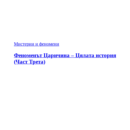
Мистерии и феномени
Феноменът Царичина – Цялата история
(Част Трета)