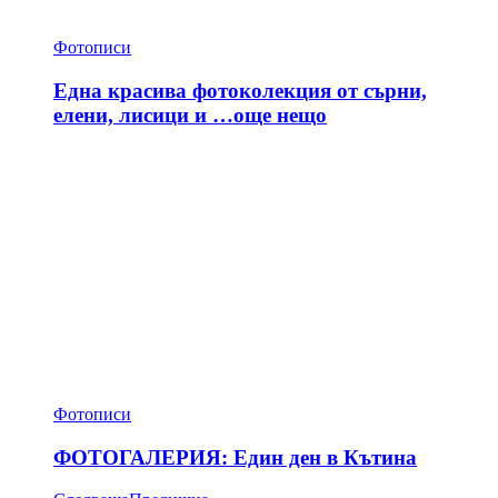
Фотописи
Една красива фотоколекция от сърни,
елени, лисици и …още нещо
Фотописи
ФОТОГАЛЕРИЯ: Един ден в Кътина