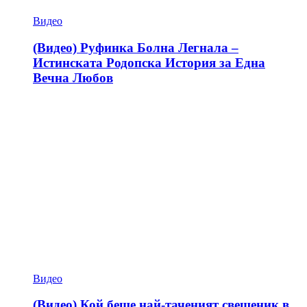
Видео
(Видео) Руфинка Болна Легнала –
Истинската Родопска История за Една
Вечна Любов
Видео
(Видео) Кой беше най-таченият свещеник в