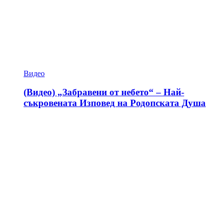
Видео
(Видео) „Забравени от небето“ – Най-
съкровената Изповед на Родопската Душа