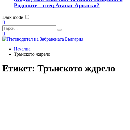
Родопите – отец Атанас Аролски?
Dark mode
Начална
Трънското ждрело
Етикет:
Трънското ждрело