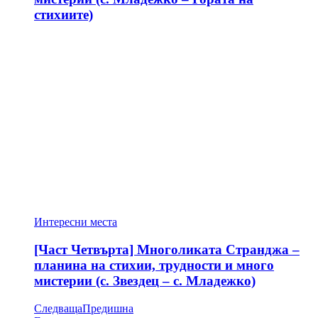
стихиите)
Интересни места
[Част Четвърта] Многоликата Странджа –
планина на стихии, трудности и много
мистерии (с. Звездец – с. Младежко)
Следваща
Предишна