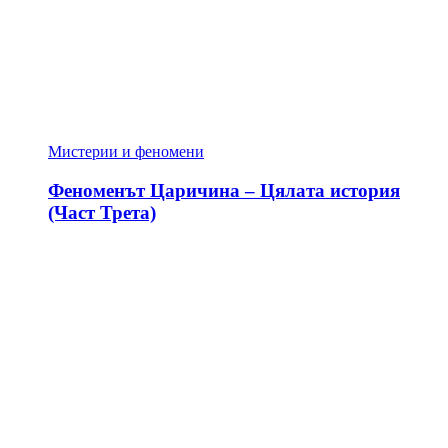
Мистерии и феномени
Феноменът Царичина – Цялата история
(Част Трета)