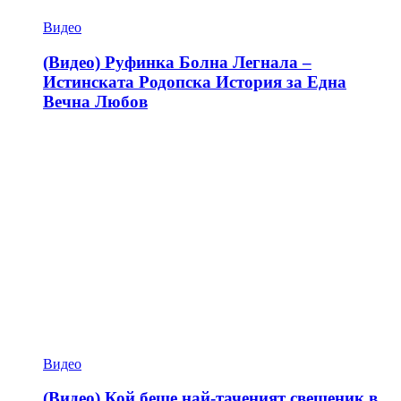
Видео
(Видео) Руфинка Болна Легнала –
Истинската Родопска История за Една
Вечна Любов
Видео
(Видео) Кой беше най-таченият свещеник в