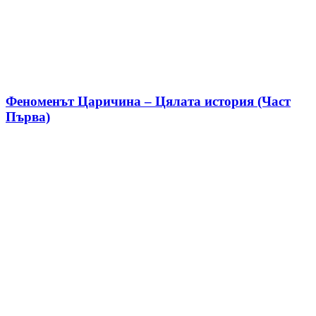
Феноменът Царичина – Цялата история (Част
Първа)