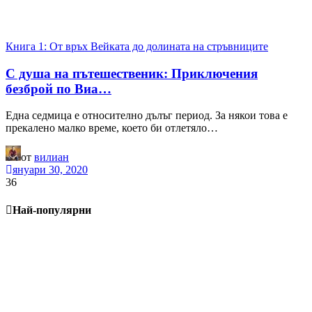
Книга 1: От връх Вейката до долината на стръвниците
С душа на пътешественик: Приключения
безброй по Виа…
Една седмица е относително дълъг период. За някои това е
прекалено малко време, което би отлетяло…
от
вилиан
януари 30, 2020
36
Най-популярни