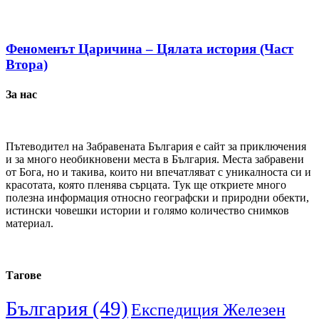
Феноменът Царичина – Цялата история (Част
Втора)
За нас
Пътеводител на Забравената България е сайт за приключения
и за много необикновени места в България. Места забравени
от Бога, но и такива, които ни впечатляват с уникалноста си и
красотата, която пленява сърцата. Тук ще откриете много
полезна информация относно географски и природни обекти,
истински човешки истории и голямо количество снимков
материал.
Тагове
България
(49)
Експедиция Железен