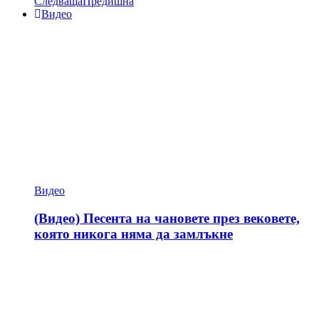
Следваща
Предишна
Видео
Видео
(Видео) Песента на чановете през вековете,
която никога няма да замлъкне