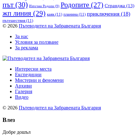
път
(30)
Родопите
(27)
Странджа
(13)
Източни Родопи
(9)
жп линия
(29)
приключения
(18)
каяк
(11)
планина
(11)
пътешествия
(11)
© 2026
Пътеводител на Забравената България
За нас
Условия за ползване
За реклама
Интересни места
Експедиции
Мистерии и феномени
Архиви
Галерия
Видео
© 2026
Пътеводител на Забравената България
Влез
Добре дошъл