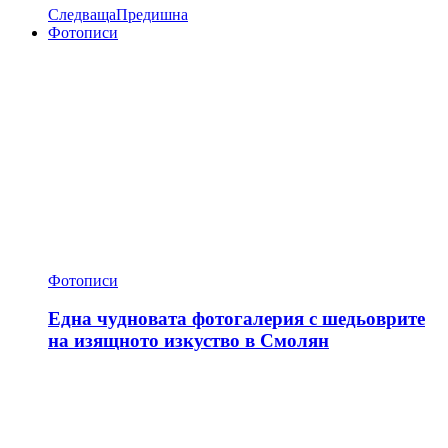
Следваща
Предишна
Фотописи
Фотописи
Една чудновата фотогалерия с шедьоврите
на изящното изкуство в Смолян