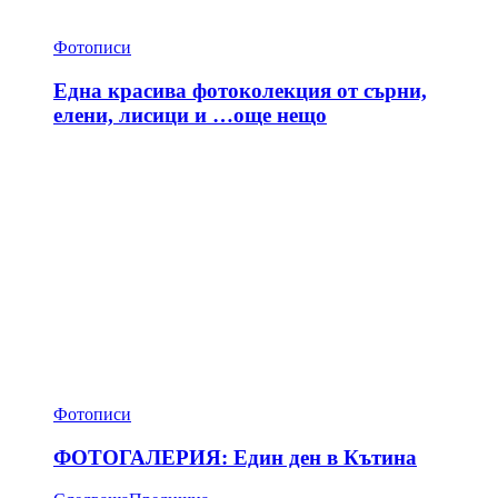
Фотописи
Една красива фотоколекция от сърни,
елени, лисици и …още нещо
Фотописи
ФОТОГАЛЕРИЯ: Един ден в Кътина