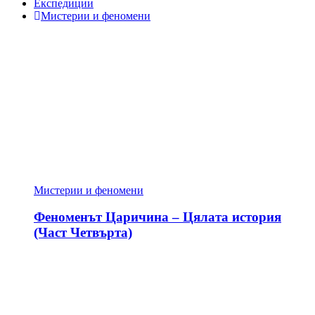
Експедиции
Мистерии и феномени
Мистерии и феномени
Феноменът Царичина – Цялата история
(Част Четвърта)