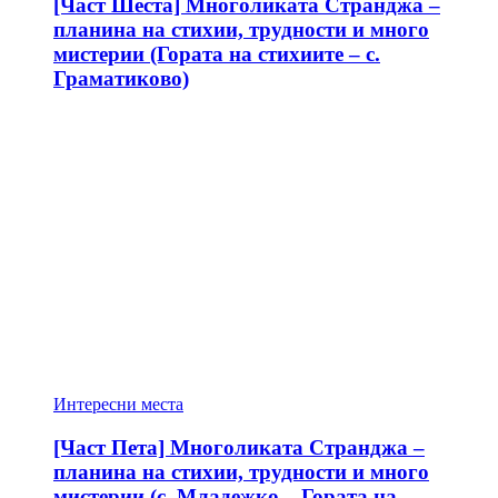
[Част Шеста] Многоликата Странджа –
планина на стихии, трудности и много
мистерии (Гората на стихиите – с.
Граматиково)
Интересни места
[Част Пета] Многоликата Странджа –
планина на стихии, трудности и много
мистерии (с. Младежко – Гората на