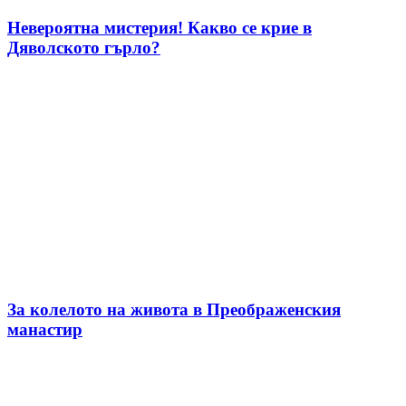
Невероятна мистерия! Какво се крие в
Дяволското гърло?
За колелото на живота в Преображенския
манастир