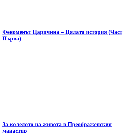
Феноменът Царичина – Цялата история (Част
Първа)
За колелото на живота в Преображенския
манастир