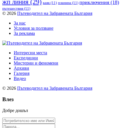
жп линия
(29)
приключения
(18)
каяк
(11)
планина
(11)
пътешествия
(11)
© 2026
Пътеводител на Забравената България
За нас
Условия за ползване
За реклама
Интересни места
Експедиции
Мистерии и феномени
Архиви
Галерия
Видео
© 2026
Пътеводител на Забравената България
Влез
Добре дошъл