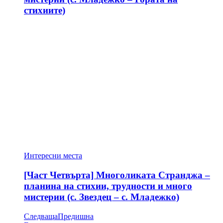
стихиите)
Интересни места
[Част Четвърта] Многоликата Странджа –
планина на стихии, трудности и много
мистерии (с. Звездец – с. Младежко)
Следваща
Предишна