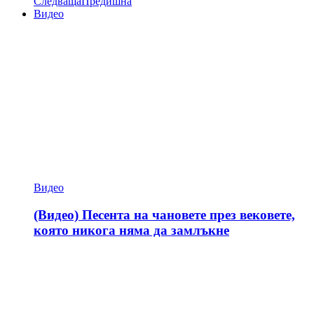
Следваща
Предишна
Видео
Видео
(Видео) Песента на чановете през вековете,
която никога няма да замлъкне