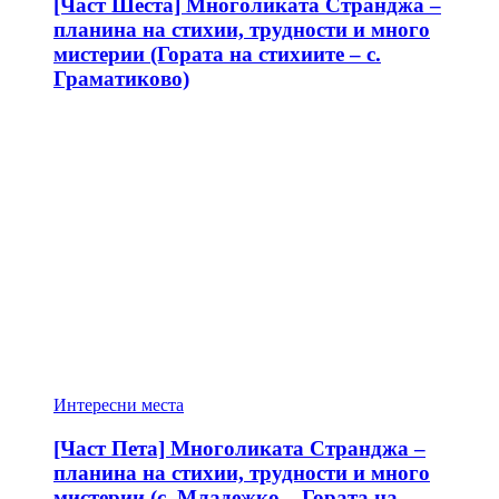
[Част Шеста] Многоликата Странджа –
планина на стихии, трудности и много
мистерии (Гората на стихиите – с.
Граматиково)
Интересни места
[Част Пета] Многоликата Странджа –
планина на стихии, трудности и много
мистерии (с. Младежко – Гората на