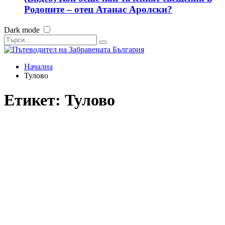
Родопите – отец Атанас Аролски?
Dark mode
Начална
Тулово
Етикет:
Тулово