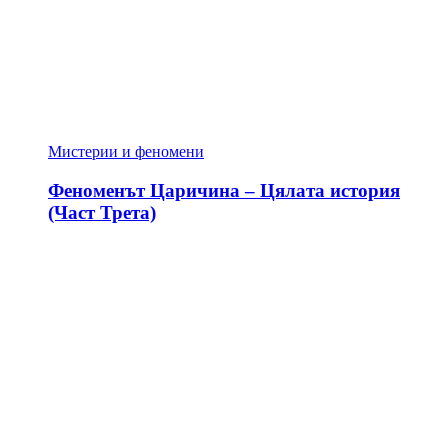
Мистерии и феномени
Феноменът Царичина – Цялата история
(Част Трета)