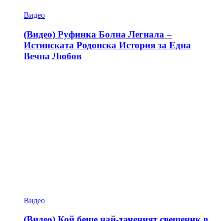
Видео
(Видео) Руфинка Болна Легнала –
Истинската Родопска История за Една
Вечна Любов
Видео
(Видео) Кой беше най-таченият свещеник в