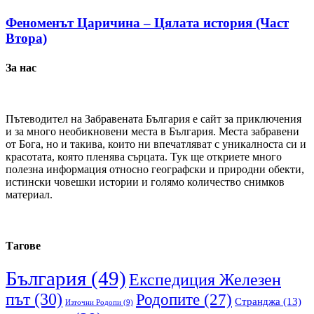
Феноменът Царичина – Цялата история (Част
Втора)
За нас
Пътеводител на Забравената България е сайт за приключения
и за много необикновени места в България. Места забравени
от Бога, но и такива, които ни впечатляват с уникалноста си и
красотата, която пленява сърцата. Тук ще откриете много
полезна информация относно географски и природни обекти,
истински човешки истории и голямо количество снимков
материал.
Тагове
България
(49)
Експедиция Железен
път
(30)
Родопите
(27)
Странджа
(13)
Източни Родопи
(9)