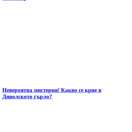
Невероятна мистерия! Какво се крие в
Дяволското гърло?