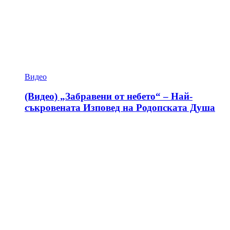
Видео
(Видео) „Забравени от небето“ – Най-
съкровената Изповед на Родопската Душа