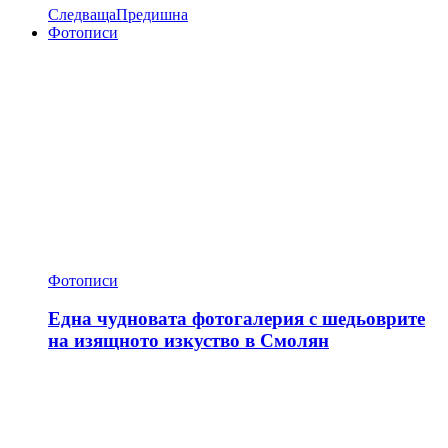
Следваща
Предишна
Фотописи
Фотописи
Една чудновата фотогалерия с шедьоврите
на изящното изкуство в Смолян