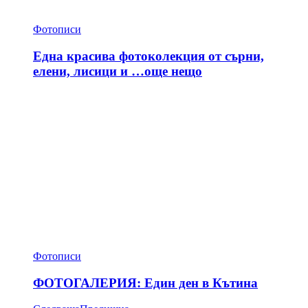
Фотописи
Една красива фотоколекция от сърни,
елени, лисици и …още нещо
Фотописи
ФОТОГАЛЕРИЯ: Един ден в Кътина