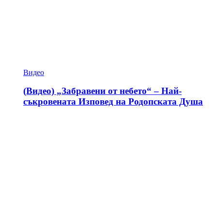
Видео
(Видео) „Забравени от небето“ – Най-
съкровената Изповед на Родопската Душа