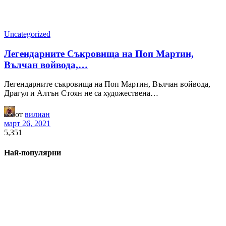
Uncategorized
Легендарните Съкровища на Поп Мартин,
Вълчан войвода,…
Легендарните съкровища на Поп Мартин, Вълчан войвода,
Драгул и Алтън Стоян не са художествена…
от
вилиан
март 26, 2021
5,351
Най-популярни