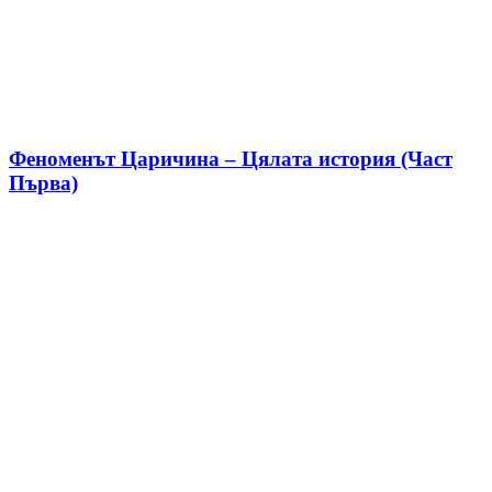
Феноменът Царичина – Цялата история (Част
Първа)