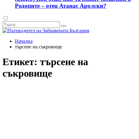
Родопите – отец Атанас Аролски?
Dark
mode
Начална
търсене на съкровище
Етикет:
търсене на
съкровище