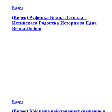
Видео
(Видео) Руфинка Болна Легнала –
Истинската Родопска История за Една
Вечна Любов
Видео
(Видео) Кой беше най-таченият свещеник в