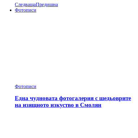
Следваща
Предишна
Фотописи
Фотописи
Една чудновата фотогалерия с шедьоврите
на изящното изкуство в Смолян