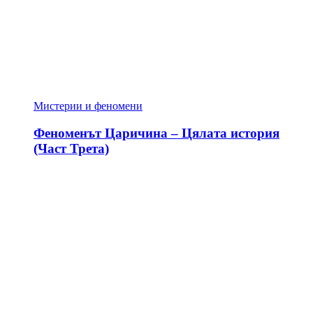
Мистерии и феномени
Феноменът Царичина – Цялата история
(Част Трета)