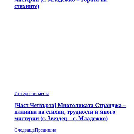
стихиите)
Интересни места
[Част Четвърта] Многоликата Странджа –
планина на стихии, трудности и много
мистерии (с. Звездец – с. Младежко)
Следваща
Предишна