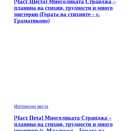
[Част Шеста] Многоликата Странджа –
планина на стихии, трудности и много
мистерии (Гората на стихиите – с.
Граматиково)
Интересни места
[Част Пета] Многоликата Странджа –
планина на стихии, трудности и много
мистерии (с. Младежко – Гората на