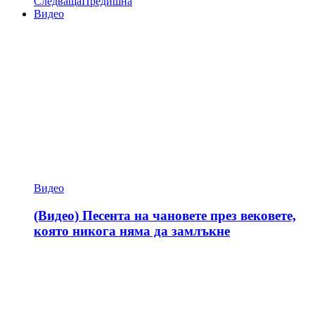
Следваща
Предишна
Видео
Видео
(Видео) Песента на чановете през вековете,
която никога няма да замлъкне