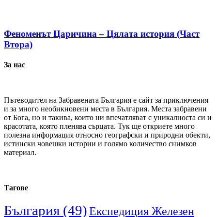
Феноменът Царичина – Цялата история (Част
Втора)
За нас
Пътеводител на Забравената България е сайт за приключения
и за много необикновени места в България. Места забравени
от Бога, но и такива, които ни впечатляват с уникалноста си и
красотата, която пленява сърцата. Тук ще откриете много
полезна информация относно географски и природни обекти,
истински човешки истории и голямо количество снимков
материал.
Тагове
България
(49)
Експедиция Железен