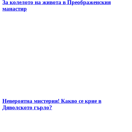
За колелото на живота в Преображенския
манастир
Невероятна мистерия! Какво се крие в
Дяволското гърло?