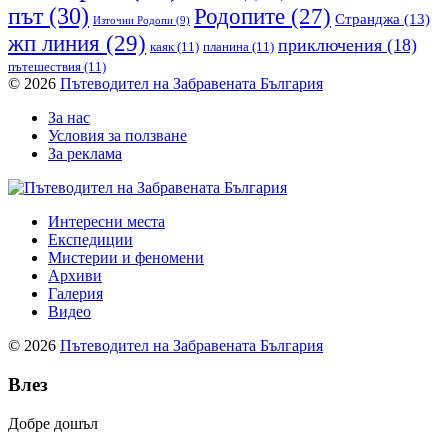
път
(30)
Родопите
(27)
Странджа
(13)
Източни Родопи
(9)
жп линия
(29)
приключения
(18)
каяк
(11)
планина
(11)
пътешествия
(11)
© 2026
Пътеводител на Забравената България
За нас
Условия за ползване
За реклама
Интересни места
Експедиции
Мистерии и феномени
Архиви
Галерия
Видео
© 2026
Пътеводител на Забравената България
Влез
Добре дошъл