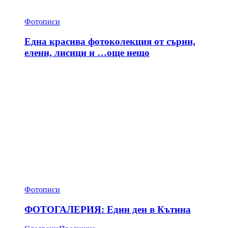
Фотописи
Една красива фотоколекция от сърни,
елени, лисици и …още нещо
Фотописи
ФОТОГАЛЕРИЯ: Един ден в Кътина