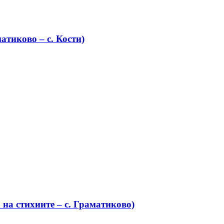
атиково – с. Кости)
на стихиите – с. Граматиково)