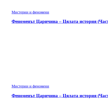
Мистерии и феномени
Феноменът Царичина – Цялата история (Част
Мистерии и феномени
Феноменът Царичина – Цялата история (Част