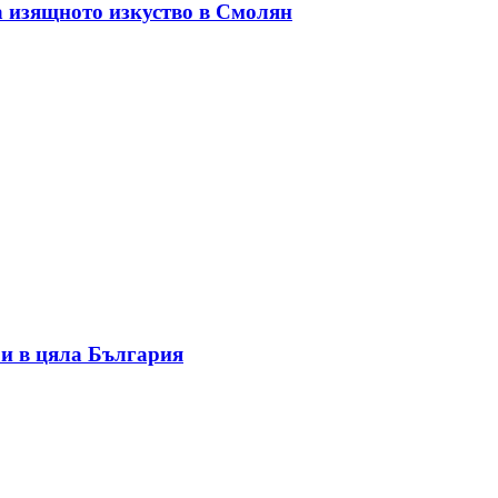
а изящното изкуство в Смолян
и в цяла България