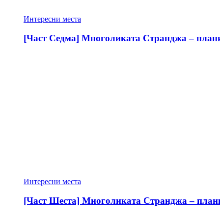
Интересни места
[Част Седма] Многоликата Странджа – планин
Интересни места
[Част Шеста] Многоликата Странджа – планин