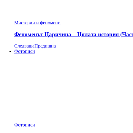
Мистерии и феномени
Феноменът Царичина – Цялата история (Час
Следваща
Предишна
Фотописи
Фотописи