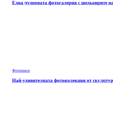
Една чудновата фотогалерия с шедьоврите н
Фотописи
Най-удивителната фотоколекция от скулптур