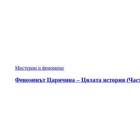
Мистерии и феномени
Феноменът Царичина – Цялата история (Част