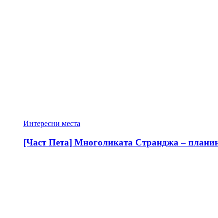
Интересни места
[Част Пета] Многоликата Странджа – планина