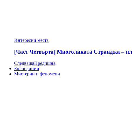
Интересни места
[Част Четвърта] Многоликата Странджа – пла
Следваща
Предишна
Експедиции
Мистерии и феномени