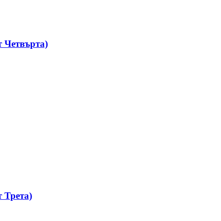
 Четвърта)
 Трета)