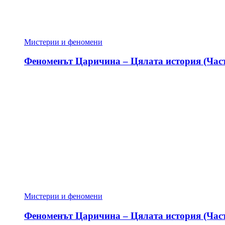
Мистерии и феномени
Феноменът Царичина – Цялата история (Част
Мистерии и феномени
Феноменът Царичина – Цялата история (Част