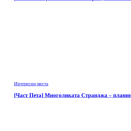
Интересни места
[Част Пета] Многоликата Странджа – планина