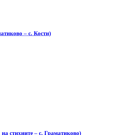
атиково – с. Кости)
на стихиите – с. Граматиково)