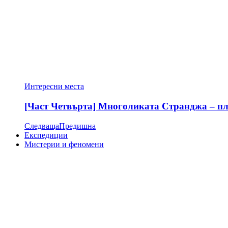
Интересни места
[Част Четвърта] Многоликата Странджа – пла
Следваща
Предишна
Експедиции
Мистерии и феномени