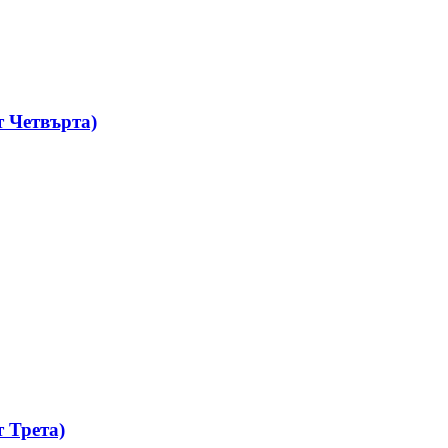
 Четвърта)
 Трета)