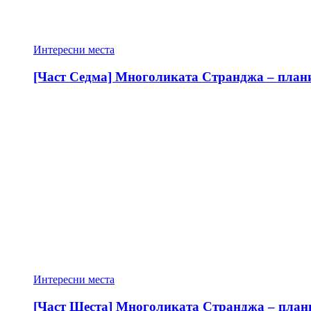
Интересни места
[Част Седма] Многоликата Странджа – планин
Интересни места
[Част Шеста] Многоликата Странджа – планин