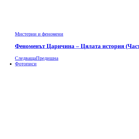
Мистерии и феномени
Феноменът Царичина – Цялата история (Час
Следваща
Предишна
Фотописи