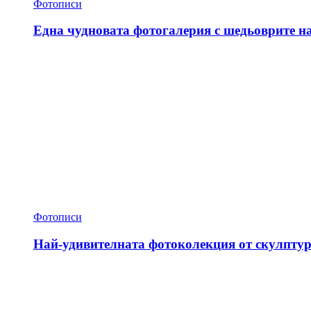
Фотописи
Една чудновата фотогалерия с шедьоврите н
Фотописи
Най-удивителната фотоколекция от скулптур