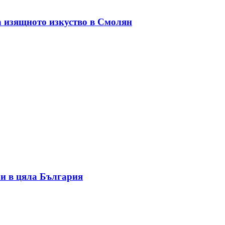
а изящното изкуство в Смолян
и в цяла България