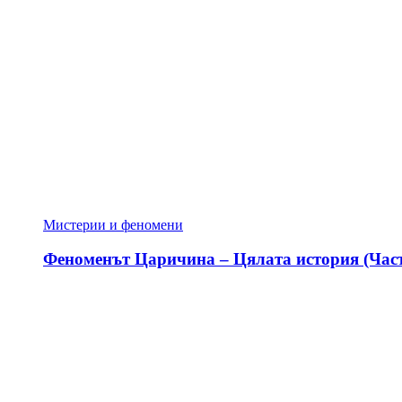
Мистерии и феномени
Феноменът Царичина – Цялата история (Част