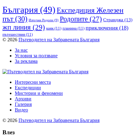
България
(49)
Експедиция Железен
път
(30)
Родопите
(27)
Странджа
(13)
Източни Родопи
(9)
жп линия
(29)
приключения
(18)
каяк
(11)
планина
(11)
пътешествия
(11)
© 2026
Пътеводител на Забравената България
За нас
Условия за ползване
За реклама
Интересни места
Експедиции
Мистерии и феномени
Архиви
Галерия
Видео
© 2026
Пътеводител на Забравената България
Влез