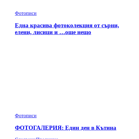
Фотописи
Една красива фотоколекция от сърни,
елени, лисици и …още нещо
Фотописи
ФОТОГАЛЕРИЯ: Един ден в Кътина