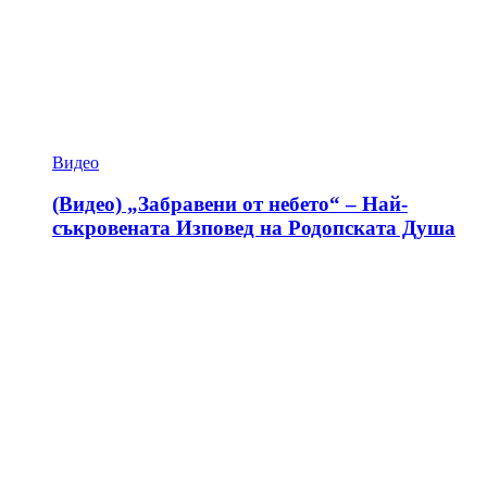
Видео
(Видео) „Забравени от небето“ – Най-
съкровената Изповед на Родопската Душа