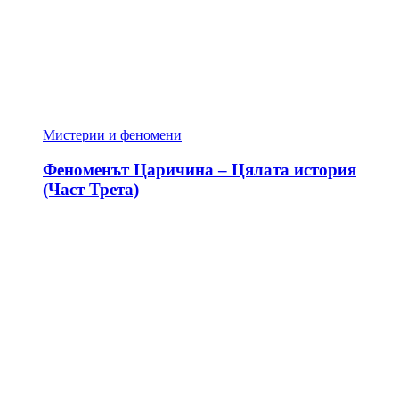
Мистерии и феномени
Феноменът Царичина – Цялата история
(Част Трета)