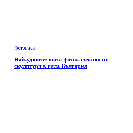
Фотописи
Най-удивителната фотоколекция от
скулптури в цяла България