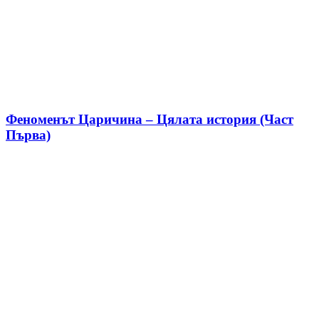
Феноменът Царичина – Цялата история (Част
Първа)