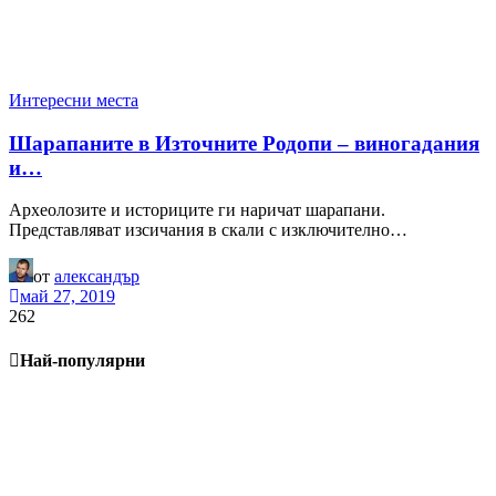
Интересни места
Шарапаните в Източните Родопи – виногадания
и…
Археолозите и историците ги наричат шарапани.
Представляват изсичания в скали с изключително…
от
александър
май 27, 2019
262
Най-популярни