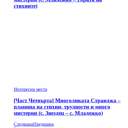
стихиите)
Интересни места
[Част Четвърта] Многоликата Странджа –
планина на стихии, трудности и много
мистерии (с. Звездец – с. Младежко)
Следваща
Предишна