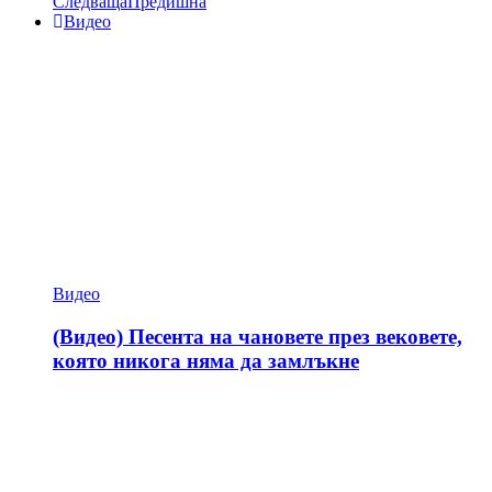
Следваща
Предишна
Видео
Видео
(Видео) Песента на чановете през вековете,
която никога няма да замлъкне