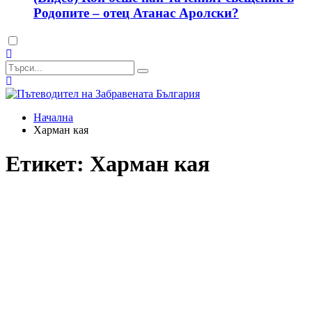
Родопите – отец Атанас Аролски?
Dark
mode
Начална
Харман кая
Етикет:
Харман кая