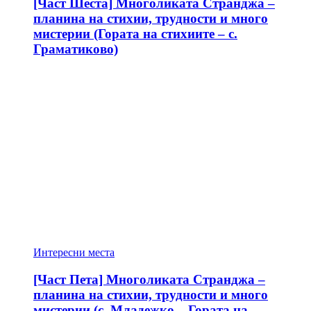
[Част Шеста] Многоликата Странджа –
планина на стихии, трудности и много
мистерии (Гората на стихиите – с.
Граматиково)
Интересни места
[Част Пета] Многоликата Странджа –
планина на стихии, трудности и много
мистерии (с. Младежко – Гората на