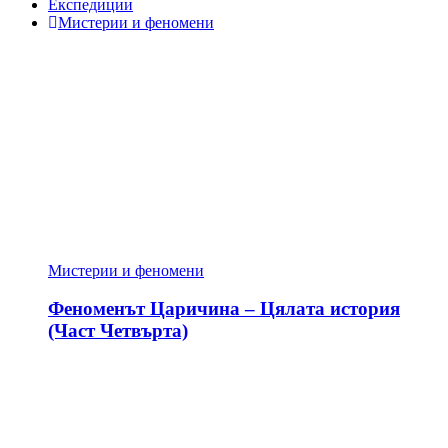
Експедиции
Мистерии и феномени
Мистерии и феномени
Феноменът Царичина – Цялата история
(Част Четвърта)