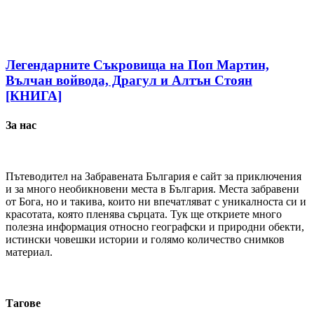
Легендарните Съкровища на Поп Мартин,
Вълчан войвода, Драгул и Алтън Стоян
[КНИГА]
За нас
Пътеводител на Забравената България е сайт за приключения
и за много необикновени места в България. Места забравени
от Бога, но и такива, които ни впечатляват с уникалноста си и
красотата, която пленява сърцата. Тук ще откриете много
полезна информация относно географски и природни обекти,
истински човешки истории и голямо количество снимков
материал.
Тагове