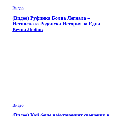
Видео
(Видео) Руфинка Болна Легнала –
Истинската Родопска История за Една
Вечна Любов
Видео
(Видео) Кой беше най-таченият свещеник в