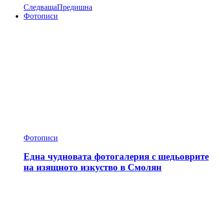
Следваща
Предишна
Фотописи
Фотописи
Една чудновата фотогалерия с шедьоврите
на изящното изкуство в Смолян