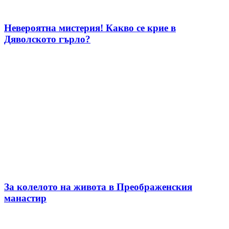
Невероятна мистерия! Какво се крие в
Дяволското гърло?
За колелото на живота в Преображенския
манастир