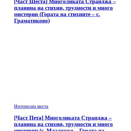
[Част Шеста] Многоликата Странджа –
планина на стихии, трудности и много
мистерии (Гората на стихиите – с.
Граматиково)
Интересни места
[Част Пета] Многоликата Странджа –
планина на стихии, трудности и много
мистерии (с. Младежко – Гората на