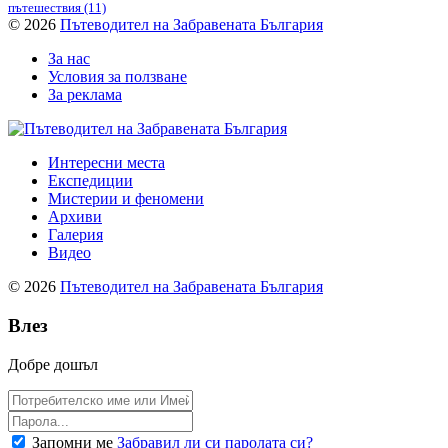
пътешествия
(11)
© 2026
Пътеводител на Забравената България
За нас
Условия за ползване
За реклама
Интересни места
Експедиции
Мистерии и феномени
Архиви
Галерия
Видео
© 2026
Пътеводител на Забравената България
Влез
Добре дошъл
Запомни ме
Забравил ли си паролата си?