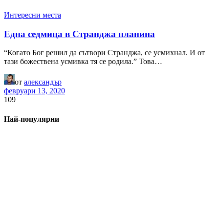
Интересни места
Една седмица в Странджа планина
“Когато Бог решил да сътвори Странджа, се усмихнал. И от
тази божествена усмивка тя се родила.” Това…
от
александър
февруари 13, 2020
109
Най-популярни