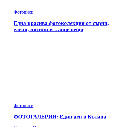
Фотописи
Една красива фотоколекция от сърни,
елени, лисици и …още нещо
Фотописи
ФОТОГАЛЕРИЯ: Един ден в Кътина