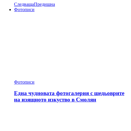
Следваща
Предишна
Фотописи
Фотописи
Една чудновата фотогалерия с шедьоврите
на изящното изкуство в Смолян