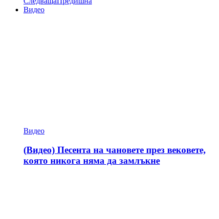
Следваща
Предишна
Видео
Видео
(Видео) Песента на чановете през вековете,
която никога няма да замлъкне