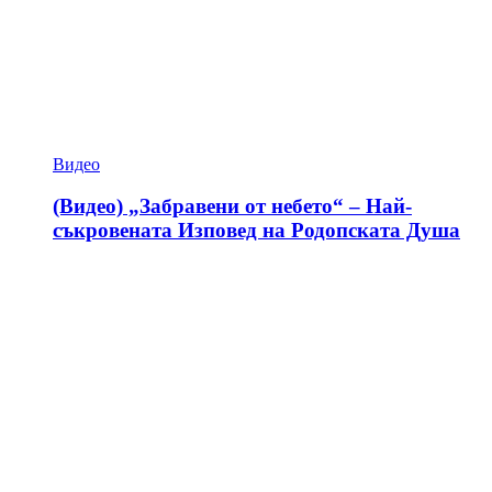
Видео
(Видео) „Забравени от небето“ – Най-
съкровената Изповед на Родопската Душа