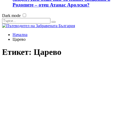
Родопите – отец Атанас Аролски?
Dark mode
Начална
Царево
Етикет:
Царево