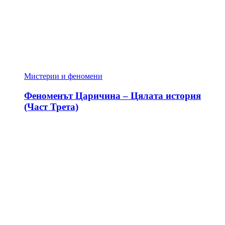
Мистерии и феномени
Феноменът Царичина – Цялата история
(Част Трета)