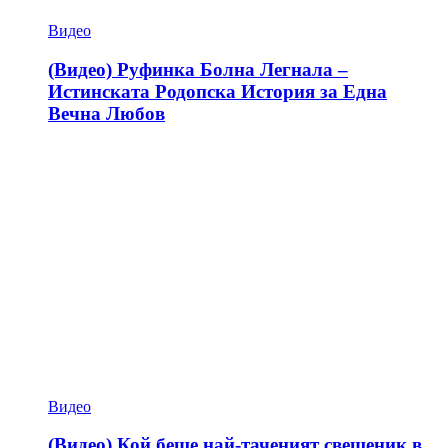
Видео
(Видео) Руфинка Болна Легнала –
Истинската Родопска История за Една
Вечна Любов
Видео
(Видео) Кой беше най-таченият свещеник в