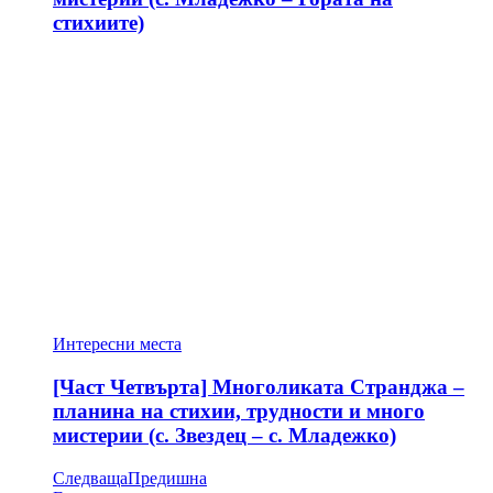
стихиите)
Интересни места
[Част Четвърта] Многоликата Странджа –
планина на стихии, трудности и много
мистерии (с. Звездец – с. Младежко)
Следваща
Предишна