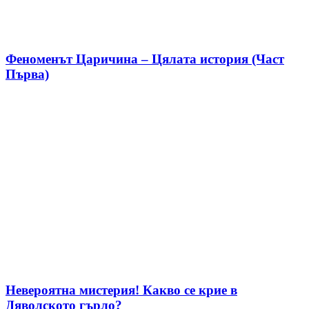
Феноменът Царичина – Цялата история (Част
Първа)
Невероятна мистерия! Какво се крие в
Дяволското гърло?