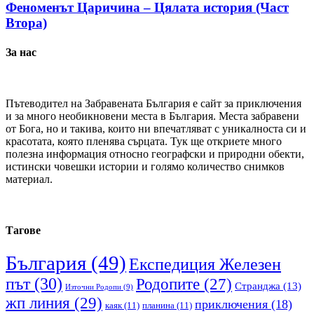
Феноменът Царичина – Цялата история (Част
Втора)
За нас
Пътеводител на Забравената България е сайт за приключения
и за много необикновени места в България. Места забравени
от Бога, но и такива, които ни впечатляват с уникалноста си и
красотата, която пленява сърцата. Тук ще откриете много
полезна информация относно географски и природни обекти,
истински човешки истории и голямо количество снимков
материал.
Тагове
България
(49)
Експедиция Железен
път
(30)
Родопите
(27)
Странджа
(13)
Източни Родопи
(9)
жп линия
(29)
приключения
(18)
каяк
(11)
планина
(11)