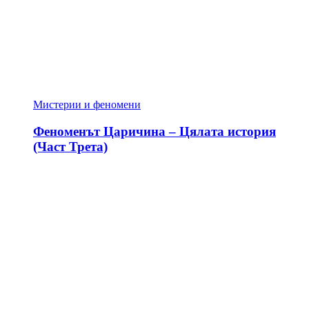
Мистерии и феномени
Феноменът Царичина – Цялата история
(Част Трета)