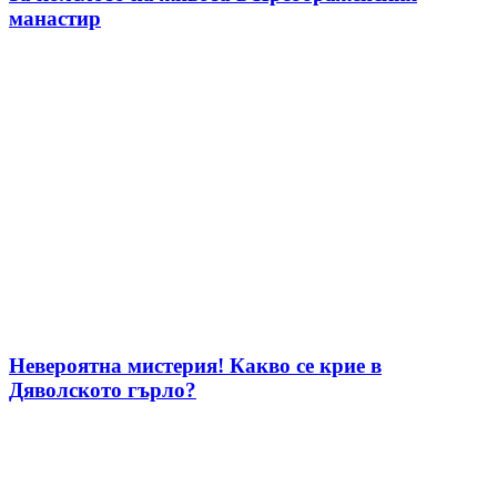
манастир
Невероятна мистерия! Какво се крие в
Дяволското гърло?