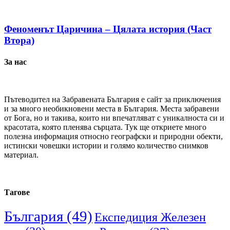
Феноменът Царичина – Цялата история (Част
Втора)
За нас
Пътеводител на Забравената България е сайт за приключения
и за много необикновени места в България. Места забравени
от Бога, но и такива, които ни впечатляват с уникалноста си и
красотата, която пленява сърцата. Тук ще откриете много
полезна информация относно географски и природни обекти,
истински човешки истории и голямо количество снимков
материал.
Тагове
България
(49)
Експедиция Железен