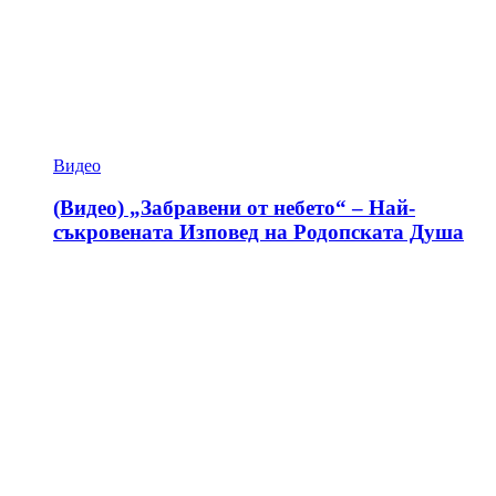
Видео
(Видео) „Забравени от небето“ – Най-
съкровената Изповед на Родопската Душа