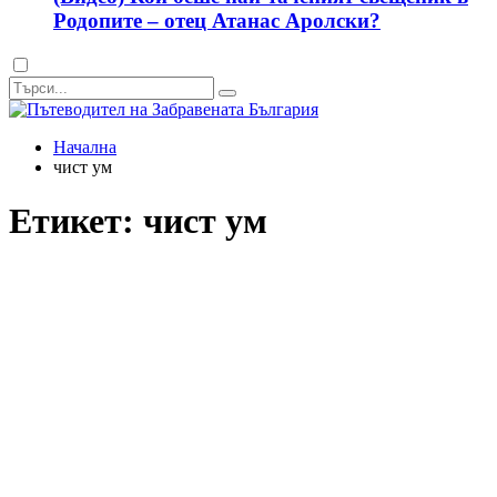
Родопите – отец Атанас Аролски?
Dark
mode
Начална
чист ум
Етикет:
чист ум