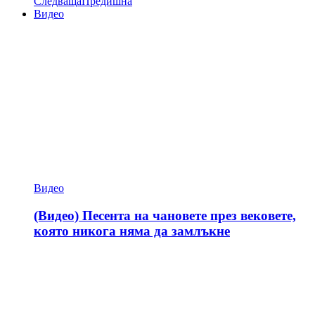
Следваща
Предишна
Видео
Видео
(Видео) Песента на чановете през вековете,
която никога няма да замлъкне