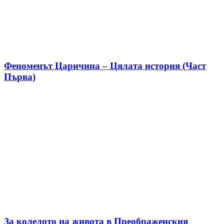
Феноменът Царичина – Цялата история (Част
Първа)
За колелото на живота в Преображенския