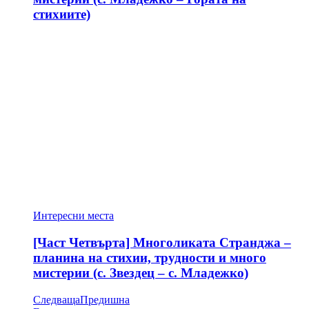
стихиите)
Интересни места
[Част Четвърта] Многоликата Странджа –
планина на стихии, трудности и много
мистерии (с. Звездец – с. Младежко)
Следваща
Предишна