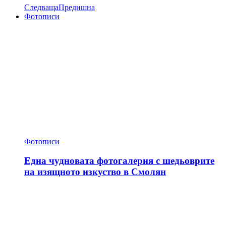
Следваща
Предишна
Фотописи
Фотописи
Една чудновата фотогалерия с шедьоврите
на изящното изкуство в Смолян