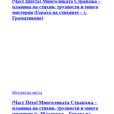
[Част Шеста] Многоликата Странджа –
планина на стихии, трудности и много
мистерии (Гората на стихиите – с.
Граматиково)
Интересни места
[Част Пета] Многоликата Странджа –
планина на стихии, трудности и много
мистерии (с. Младежко – Гората на