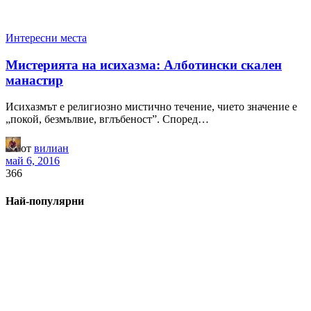
Интересни места
Мистерията на исихазма: Алботински скален
манастир
Исихазмът е религиозно мистично течение, чието значение е
„покой, безмълвие, вглъбеност”. Според…
от
вилиан
май 6, 2016
366
Най-популярни