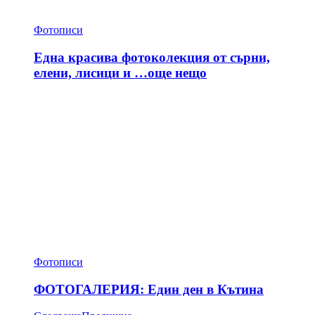
Фотописи
Една красива фотоколекция от сърни,
елени, лисици и …още нещо
Фотописи
ФОТОГАЛЕРИЯ: Един ден в Кътина