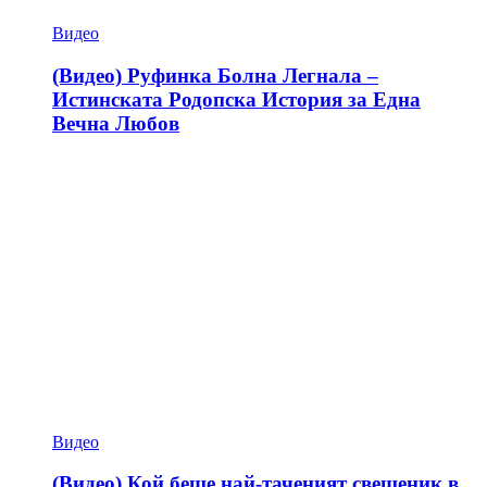
Видео
(Видео) Руфинка Болна Легнала –
Истинската Родопска История за Една
Вечна Любов
Видео
(Видео) Кой беше най-таченият свещеник в