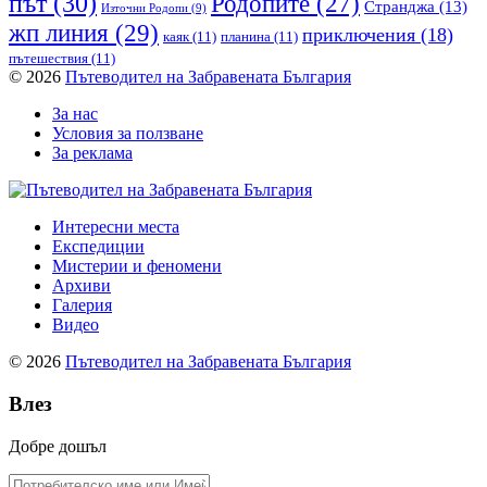
път
(30)
Родопите
(27)
Странджа
(13)
Източни Родопи
(9)
жп линия
(29)
приключения
(18)
каяк
(11)
планина
(11)
пътешествия
(11)
© 2026
Пътеводител на Забравената България
За нас
Условия за ползване
За реклама
Интересни места
Експедиции
Мистерии и феномени
Архиви
Галерия
Видео
© 2026
Пътеводител на Забравената България
Влез
Добре дошъл