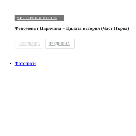
МИСТЕРИИ И ФЕНОМЕНИ
Феноменът Царичина – Цялата история (Част Първа)
СЛЕДВАЩА
ПРЕДИШНА
Фотописи