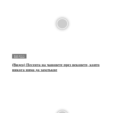
ВИДЕО
(Видео) Песента на чановете през вековете, която
никога няма да замлъкне