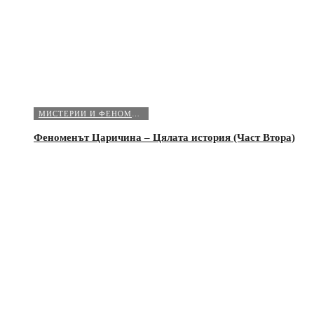
МИСТЕРИИ И ФЕНОМЕНИ
Феноменът Царичина – Цялата история (Част Втора)