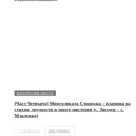
ИНТЕРЕСНИ МЕСТА
[Част Четвърта] Многоликата Странджа – планина на
стихии, трудности и много мистерии (с. Звездец – с.
Младежко)
СЛЕДВАЩА
ПРЕДИШНА