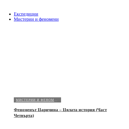
Експедиции
Мистерии и феномени
МИСТЕРИИ И ФЕНОМЕНИ
Феноменът Царичина – Цялата история (Част
Четвърта)