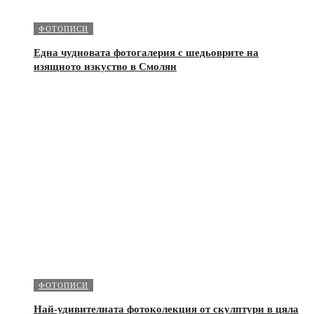
ФОТОПИСИ
Една чудновата фотогалерия с шедьоврите на
изящното изкуство в Смолян
ФОТОПИСИ
Най-удивителната фотоколекция от скулптури в цяла