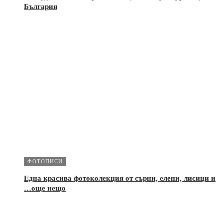
България
ФОТОПИСИ
Една красива фотоколекция от сърни, елени, лисици и
…още нещо