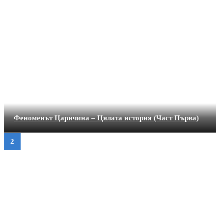
Феноменът Царичина – Цялата история (Част Първа)