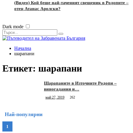
(Видео) Кой беше най-таченият свещеник в Родопите –
отец Атанас Аролски?
Dark mode
Начална
шарапани
Етикет:
шарапани
Шарапаните в Източните Родопи –
виногадания и…
май 27, 2019
262
Най-популярни