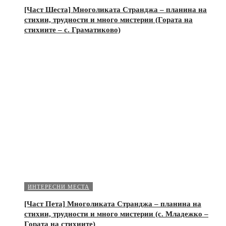
[Част Шеста] Многоликата Странджа – планина на
стихии, трудности и много мистерии (Гората на
стихиите – с. Граматиково)
ИНТЕРЕСНИ МЕСТА
[Част Пета] Многоликата Странджа – планина на
стихии, трудности и много мистерии (с. Младежко –
Гората на стихиите)