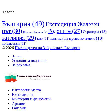
Тагове
България
(49)
Експедиция Железен
път
(30)
Родопите
(27)
Странджа
(13)
Източни Родопи
(9)
жп линия
(29)
приключения
(18)
каяк
(11)
планина
(11)
пътешествия
(11)
© 2026
Пътеводител на Забравената България
За нас
Условия за ползване
За реклама
Интересни места
Експедиции
Мистерии и феномени
Архиви
Галерия