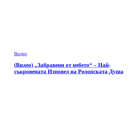
Видео
(Видео) „Забравени от небето“ – Най-
съкровената Изповед на Родопската Душа