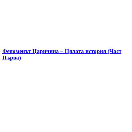
Феноменът Царичина – Цялата история (Част
Първа)