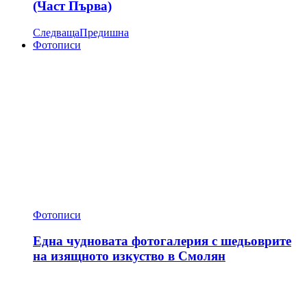
(Част Първа)
Следваща
Предишна
Фотописи
Фотописи
Една чудновата фотогалерия с шедьоврите
на изящното изкуство в Смолян