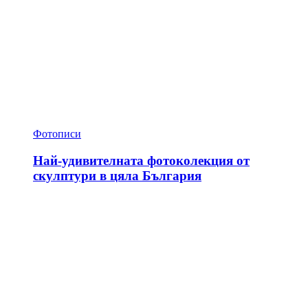
Фотописи
Най-удивителната фотоколекция от
скулптури в цяла България