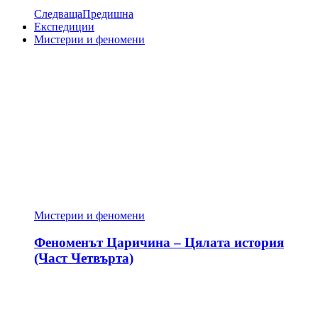
Следваща
Предишна
Експедиции
Мистерии и феномени
Мистерии и феномени
Феноменът Царичина – Цялата история
(Част Четвърта)