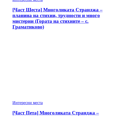
[Част Шеста] Многоликата Странджа –
планина на стихии, трудности и много
мистерии (Гората на стихиите – с.
Граматиково)
Интересни места
[Част Пета] Многоликата Странджа –