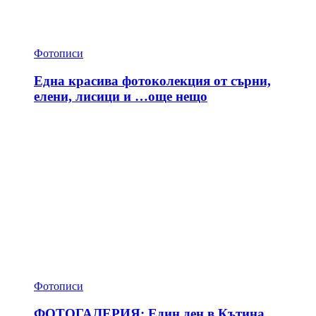
Фотописи
Една красива фотоколекция от сърни,
елени, лисици и …още нещо
Фотописи
ФОТОГАЛЕРИЯ: Един ден в Кътина