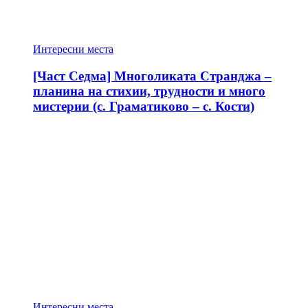
Интересни места
[Част Седма] Многоликата Странджа –
планина на стихии, трудности и много
мистерии (с. Граматиково – с. Кости)
Интересни места