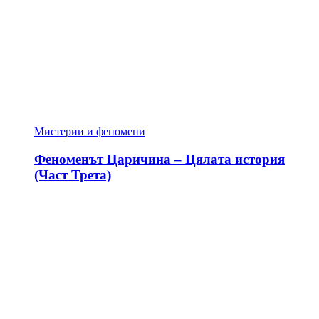
Мистерии и феномени
Феноменът Царичина – Цялата история
(Част Трета)