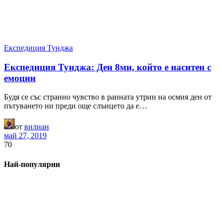
Експедиция Тунджа
Експедиция Тунджа: Ден 8ми, който е наситен с
емоции
Будя се със странно чувство в ранната утрин на осмия ден от
пътуването ни преди още слънцето да е…
от
вилиан
май 27, 2019
70
Най-популярни