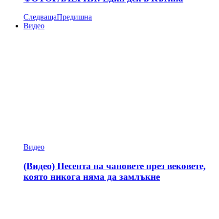
Следваща
Предишна
Видео
Видео
(Видео) Песента на чановете през вековете,
която никога няма да замлъкне