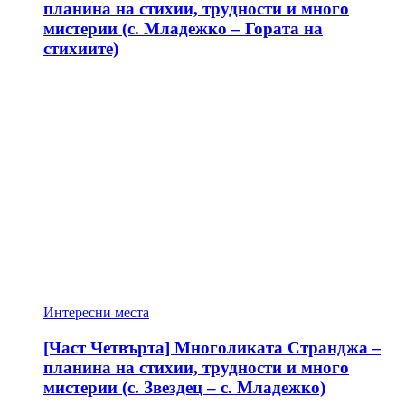
планина на стихии, трудности и много
мистерии (с. Младежко – Гората на
стихиите)
Интересни места
[Част Четвърта] Многоликата Странджа –
планина на стихии, трудности и много
мистерии (с. Звездец – с. Младежко)