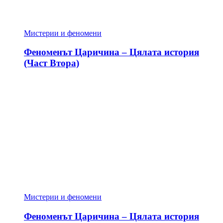
Мистерии и феномени
Феноменът Царичина – Цялата история
(Част Втора)
Мистерии и феномени
Феноменът Царичина – Цялата история