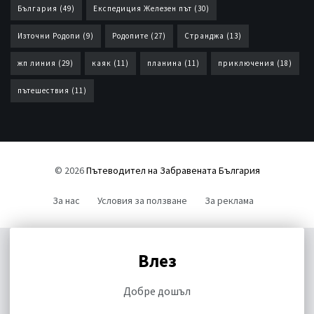
България
(49)
Експедиция Железен път
(30)
Източни Родопи
(9)
Родопите
(27)
Странджа
(13)
жп линия
(29)
каяк
(11)
планина
(11)
приключения
(18)
пътешествия
(11)
© 2026
Пътеводител на Забравената България
За нас
Условия за ползване
За реклама
Влез
Добре дошъл