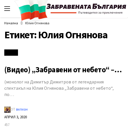
Начална
Юлия Огнянова
Етикет:
Юлия Огнянова
Видео
(Видео) „Забравени от небето“ –…
(монолог на Димитър Димитров от легендарния
спектакъл на Юлия Огнянова „Забравени от небето“,
по…
ОТ
вилиан
АПРИЛ 3, 2020
457