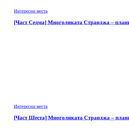
Интересни места
[Част Седма] Многоликата Странджа – планин
Интересни места
[Част Шеста] Многоликата Странджа – планин