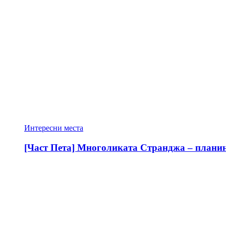
Интересни места
[Част Пета] Многоликата Странджа – планина