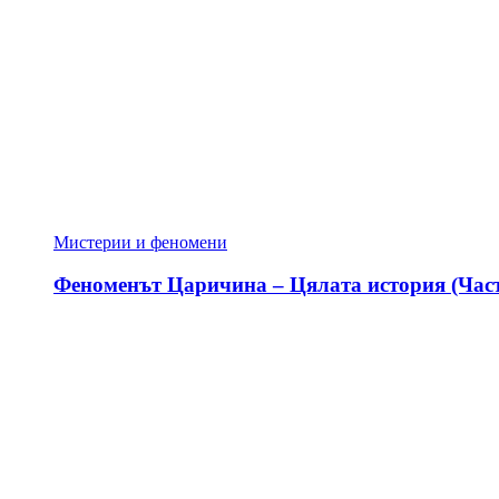
Мистерии и феномени
Феноменът Царичина – Цялата история (Част