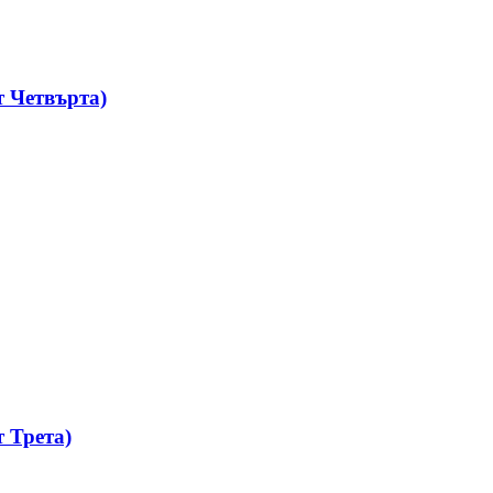
 Четвърта)
 Трета)