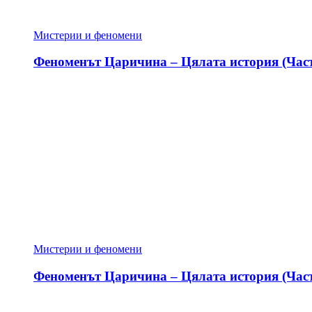
Мистерии и феномени
Феноменът Царичина – Цялата история (Част
Мистерии и феномени
Феноменът Царичина – Цялата история (Част