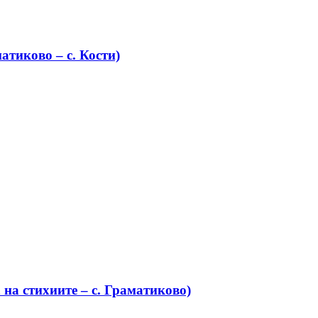
атиково – с. Кости)
на стихиите – с. Граматиково)