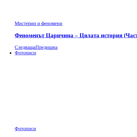
Мистерии и феномени
Феноменът Царичина – Цялата история (Час
Следваща
Предишна
Фотописи
Фотописи