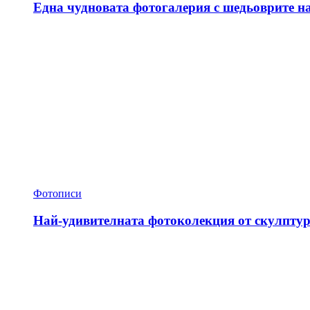
Една чудновата фотогалерия с шедьоврите н
Фотописи
Най-удивителната фотоколекция от скулптур