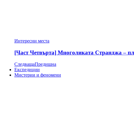
Интересни места
[Част Четвърта] Многоликата Странджа – пла
Следваща
Предишна
Експедиции
Мистерии и феномени