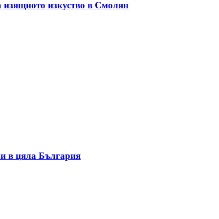
а изящното изкуство в Смолян
и в цяла България