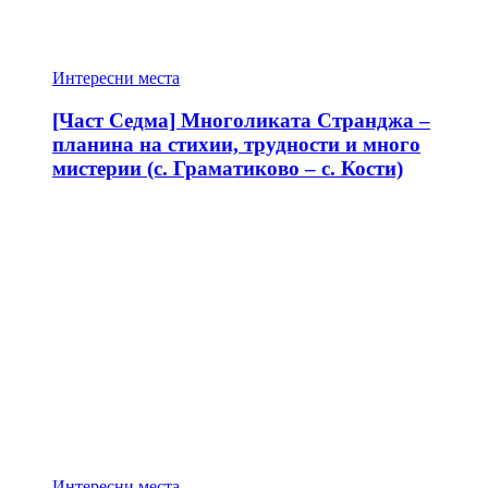
Интересни места
[Част Седма] Многоликата Странджа –
планина на стихии, трудности и много
мистерии (с. Граматиково – с. Кости)
Интересни места