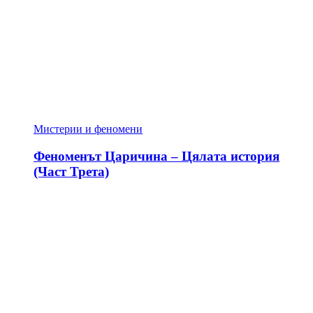
Мистерии и феномени
Феноменът Царичина – Цялата история
(Част Трета)