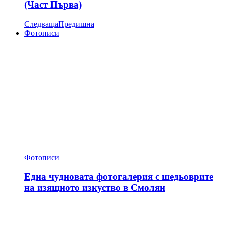
(Част Първа)
Следваща
Предишна
Фотописи
Фотописи
Една чудновата фотогалерия с шедьоврите
на изящното изкуство в Смолян