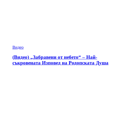
Видео
(Видео) „Забравени от небето“ – Най-
съкровената Изповед на Родопската Душа