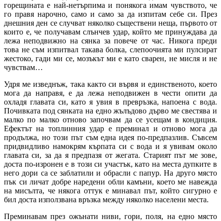
горещината е най-нетърпима и понякога имам чувството, че
го правя нарочно, само и само за да изпитам себе си. През
днешния ден се случват няколко съществени неща, първото от
които е, че получавам слънчев удар, който ме принуждава да
лежа неподвижно на сянка за повече от час. Никога преди
това не съм изпитвал такава болка, слепоочията ми пулсират
жестоко, гади ми се, мозъкът ми е като сварен, не мисля и не
чувствам…
Удря ме изведнъж, така както си вървя и единственото, което
мога да направя, е да лежа неподвижен в чести опити да
охладя главата си, като я увия в превръзка, напоена с вода.
Почивката под сянката на едно жълъдово дърво ме свестява и
малко по малко отново започвам да се усещам в кондиция.
Ефектът на топлинния удар е преминал и отново мога да
продължа, но този път съм една идея по-предпазлив. Съвсем
придвидливо намокрям кърпата си с вода и я увивам около
главата си, за да я предпазя от жегата. Старият път ме зове,
доста по-изронен е в този си участък, като на места дупките в
него дори са се заблатили и обрасли с папур. На друго място
пък си личат добре наредени обли камъни, което ме навежда
на мисълта, че някога оттук е минавал път, който сигурно е
бил доста използвана връзка между няколко населени места.
Преминавам през ожънати ниви, гори, поля, на едно място