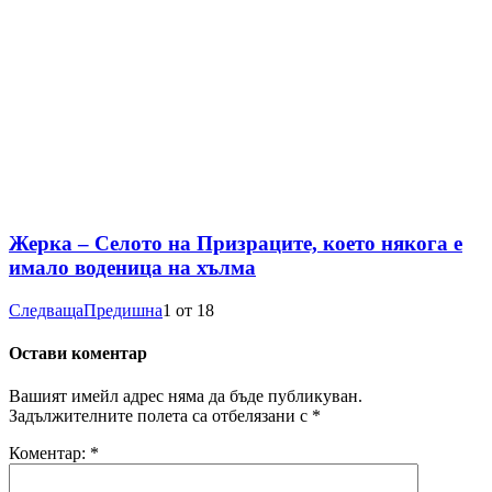
Жерка – Селото на Призраците, което някога е
имало воденица на хълма
Следваща
Предишна
1
от
18
Остави коментар
Вашият имейл адрес няма да бъде публикуван.
Задължителните полета са отбелязани с
*
Коментар:
*