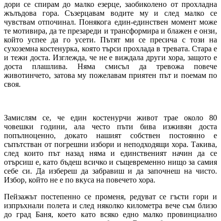
дори се спирам до малко езерце, заобиколено от прохладна
жълъдова гора. Съзерцавам водите му и след малко се
чувствам отпочинал. Понякога един-единствен момент може
те мотивира, да те презареди и трансформира и блажен е онзи,
който успее да го усети. Пътят ми се пресича с този на
сухоземна костенурка, която търси прохлада в тревата. Стара е
и тежи доста. Изглежда, че не е виждала други хора, защото е
доста плашлива. Няма смисъл да тревожа повече
животинчето, затова му пожелавам приятен път и поемам по
своя.
Замислям се, че един костенурчи живот трае около 80
човешки години, ала често пъти бива изживян доста
попълноценно, докато нашият собствен постоянно е
съпътстван от погрешни избори и неподходящи хора. Такива,
след които път назад няма и единственият начин да се
отърсиш е, като бъдеш всичко и същевременно нищо за самия
себе си. Да избереш да забравиш и да започнеш на чисто.
Избор, който не е по вкуса на повечето хора.
Пейзажът постепенно се променя, редуват се гъсти гори и
изпръхнали полета и след няколко километра вече съм близо
до град Баня, което като всяко едно малко провинциално