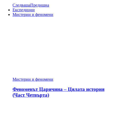
Следваща
Предишна
Експедиции
Мистерии и феномени
Мистерии и феномени
Феноменът Царичина – Цялата история
(Част Четвърта)