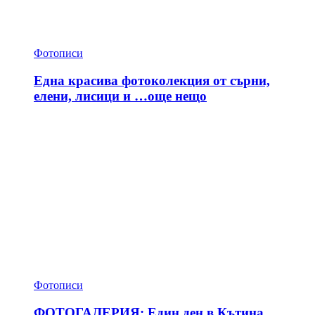
Фотописи
Една красива фотоколекция от сърни,
елени, лисици и …още нещо
Фотописи
ФОТОГАЛЕРИЯ: Един ден в Кътина