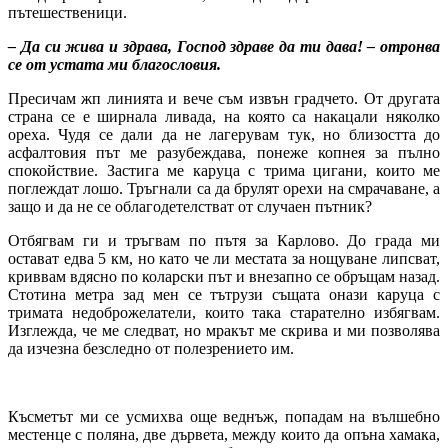
пътешественици.
– Да си жива и здрава, Господ здраве да ти дава! – отронва
се от устата ми благословия.
Пресичам жп линията и вече съм извън градчето. От другата
страна се е ширнала ливада, на която са накацали няколко
ореха. Чудя се дали да не лагерувам тук, но близостта до
асфалтовия път ме разубеждава, понеже копнея за пълно
спокойствие. Застига ме каруца с трима цигани, които ме
поглеждат лошо. Тръгнали са да брулят орехи на смрачаване, а
защо и да не се облагодетелстват от случаен пътник?
Отбягвам ги и тръгвам по пътя за Карлово. До града ми
остават едва 5 км, но като че ли местата за нощуване липсват,
криввам вдясно по коларски път и внезапно се обръщам назад.
Стотина метра зад мен се тътрузи същата онази каруца с
тримата недоброжелатели, които така старателно избягвам.
Изглежда, че ме следват, но мракът ме скрива и ми позволява
да изчезна безследно от полезрението им.
Късметът ми се усмихва още веднъж, попадам на вълшебно
местенце с поляна, две дървета, между които да опъна хамака,