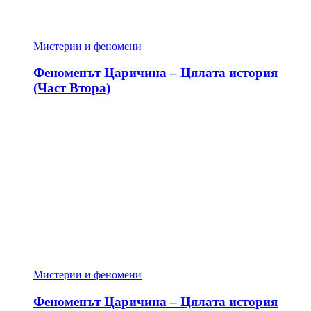
Мистерии и феномени
Феноменът Царичина – Цялата история
(Част Втора)
Мистерии и феномени
Феноменът Царичина – Цялата история