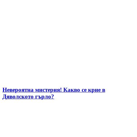
Невероятна мистерия! Какво се крие в
Дяволското гърло?