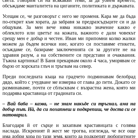
света. Говорим си на всякакви теми, за да убием времето,
обсъждаме манталитета на циганите, политиката и държавата.
Усещам се, че разговорът с него ме променя. Кара ме да бъда
по-открит към хората, да забравя за предразсъдъците си и да
общувам. За мен вече няма никакво значение какво е
облеклото или цветът на кожата, важното е дали човекът
срещу мен е добър и честен. Иван ми припомни колко жалки
можем да бъдем всички ние, когато си поставяме етикети,
осъждаме се, базираме заключенията си за другите не на
здравия разум, а на собствените си представи и очаквания.
Тъжна картинка! В Баня прекарвам около 4 часа, уморявам се
бързо от хорската глъч и тръгвам на север.
Преди последната къща на градчето подминавам белобрад
дядо, който с учудване ме измерва от глава до пети. Докато се
разминаваме, почти се сблъсквам с възрастна жена, която ми
подарява краставица от градината си.
– Вай баба – казва, – не знам накъде си тръгнал, ама на
добър път. Нà, да си похапнеш и подкрепиш, че доста си се
натоварил.
Благодаря й от сърце и захапвам краставицата с голяма
наслада. Искреният й жест ме трогва, изглежда, че все още
има добри хора по тази земя, които да подкрепят любопитните