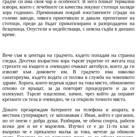
градче си има своя чар и особеност. В него бликат термални
извори, които с лечебните си качества лекуват стотици хиляди
хора годишно. Преминавам покрай изоставените сгради на
големи заводи, някога приютявали и давали препитание на
стотици, преди да бъдат приватизирани и разпродадени на
безценица. Опустели и недействащи, с неясна съдба в днешно
време.
Вече съм в центъра на градчето, където попадам на странна
гледка. Десетки възрастни хора търсят укритие от жегата под
стрехите на къщите и очевидно очакват автобуси, които да ги
извозят към домовете им. В градчето има няколко
санаториума, където водата се ползва в служба на човешкото
здраве. Хората, които веднъж идват на това място, обикновено
отново се връщат, за да повторят процедурите и да се
излекуват. Търсят изцеление, начин, чрез който да оправят
крехките си тела и очевидно, че са открили точното място.
Докато презареждам батериите на телефона и апарата, в
местния супермаркет, се запознавам с Иван, който е циганин,
но от онези с добра душа. Разбирам, че обича спорта, работи
всеки ден и не е мързелив. Изучил се е до 11-ти клас и
въпреки че е прекалено малък за това, мечтае да обиколи