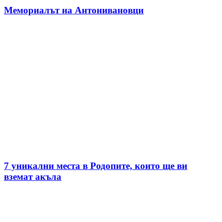
Мемориалът на Антонивановци
7 уникални места в Родопите, които ще ви
вземат акъла