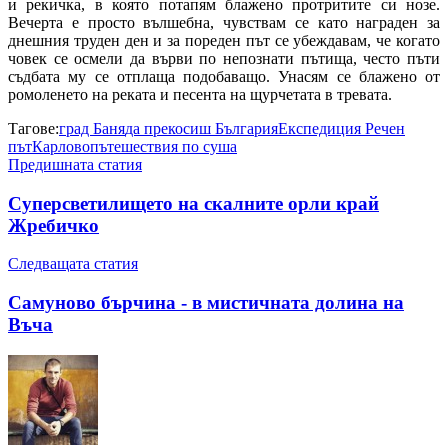
и рекичка, в която потапям блажено протритите си нозе.
Вечерта е просто вълшебна, чувствам се като награден за
днешния труден ден и за пореден път се убеждавам, че когато
човек се осмели да върви по непознати пътища, често пъти
съдбата му се отплаща подобаващо. Унасям се блажено от
ромоленето на реката и песента на щурчетата в тревата.
Тагове:
град Баня
да прекосиш България
Експедиция Речен
път
Карлово
пътешествия по суша
Предишната статия
Суперсветилището на скалните орли край
Жребичко
Следващата статия
Самуново бърчина - в мистичната долина на
Въча