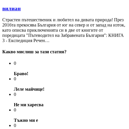
вилиан
Страстен пътешественик и любител на дивата природа! През
2016та прекосява България от юг на север и от запад на изток,
като описва приключенията си в две от книгите от
поредицата "Пътеводител на Забравената България": КНИГА
3 - Експедиция Речен…
Какво мислиш за тази статия?
0
Браво!
0
Леле майчице!
0
Не ми харесва
0
Тъжно ми е
0