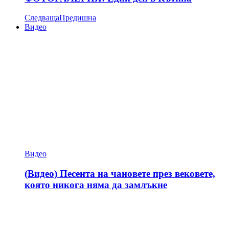
Следваща
Предишна
Видео
Видео
(Видео) Песента на чановете през вековете,
която никога няма да замлъкне