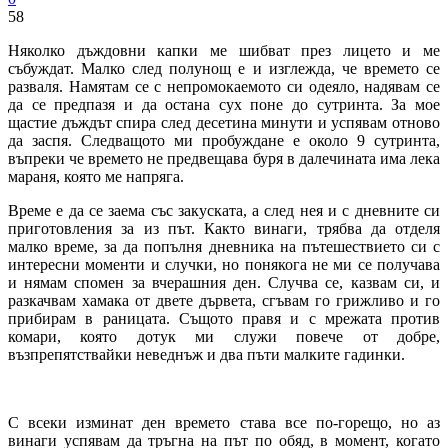
58
Няколко дъждовни капки ме шибват през лицето и ме
събуждат. Малко след полунощ е и изглежда, че времето се
разваля. Намятам се с непромокаемото си одеяло, надявам се
да се предпазя и да остана сух поне до сутринта. За мое
щастие дъждът спира след десетина минути и успявам отново
да заспя. Следващото ми пробуждане е около 9 сутринта,
въпреки че времето не предвещава буря в далечината има лека
мараня, която ме напряга.
Време е да се заема със закуската, а след нея и с дневните си
приготовления за из път. Както винаги, трябва да отделя
малко време, за да попълня дневника на пътешествието си с
интересни моменти и случки, но понякога не ми се получава
и нямам спомен за вчерашния ден. Случва се, казвам си, и
разкачвам хамака от двете дървета, сгъвам го грижливо и го
прибирам в раницата. Същото правя и с мрежата против
комари, която дотук ми служи повече от добре,
възпрепятствайки неведнъж и два пъти малките гадинки.
С всеки изминат ден времето става все по-горещо, но аз
винаги успявам да тръгна на път по обяд, в момент, когато