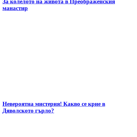
За колелото на живота в Преображенския
манастир
Невероятна мистерия! Какво се крие в
Дяволското гърло?