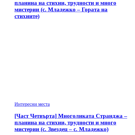
планина на стихии, трудности и много
мистерии (с. Младежко – Гората на
стихиите)
Интересни места
[Част Четвърта] Многоликата Странджа –
планина на стихии, трудности и много
мистерии (с. Звездец – с. Младежко)