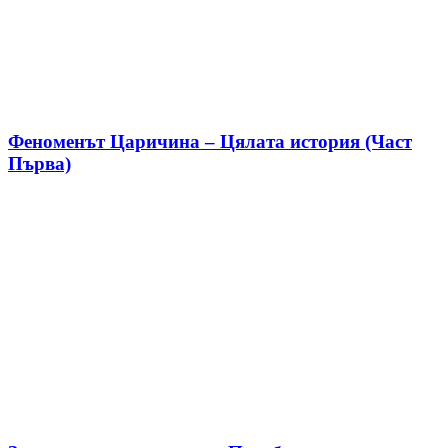
Феноменът Царичина – Цялата история (Част
Първа)