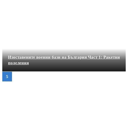
Изоставените военни бази на България Част 1: Ракетни
поделения