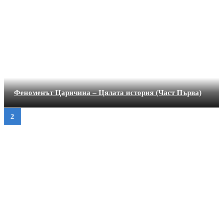
Феноменът Царичина – Цялата история (Част Първа)