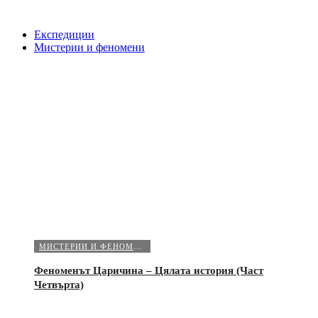
Експедиции
Мистерии и феномени
МИСТЕРИИ И ФЕНОМЕНИ
Феноменът Царичина – Цялата история (Част
Четвърта)