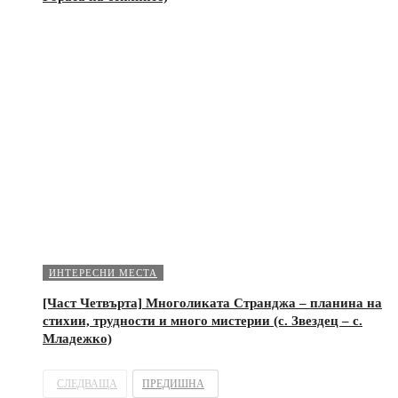
ИНТЕРЕСНИ МЕСТА
[Част Четвърта] Многоликата Странджа – планина на
стихии, трудности и много мистерии (с. Звездец – с.
Младежко)
СЛЕДВАЩА
ПРЕДИШНА