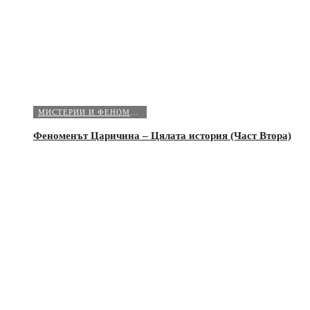
МИСТЕРИИ И ФЕНОМЕНИ
Феноменът Царичина – Цялата история (Част Втора)