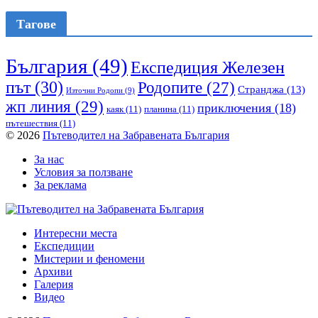
Тагове
България
(49)
Експедиция Железен
път
(30)
Родопите
(27)
Странджа
(13)
Източни Родопи
(9)
жп линия
(29)
приключения
(18)
каяк
(11)
планина
(11)
пътешествия
(11)
© 2026
Пътеводител на Забравената България
За нас
Условия за ползване
За реклама
Интересни места
Експедиции
Мистерии и феномени
Архиви
Галерия
Видео