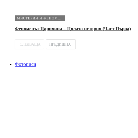
МИСТЕРИИ И ФЕНОМЕНИ
Феноменът Царичина – Цялата история (Част Първа)
СЛЕДВАЩА
ПРЕДИШНА
Фотописи