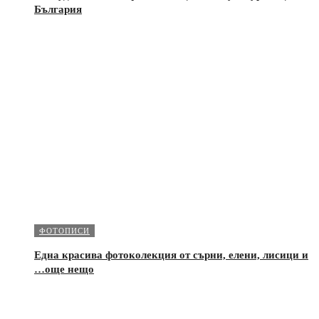
България
ФОТОПИСИ
Една красива фотоколекция от сърни, елени, лисици и
…още нещо