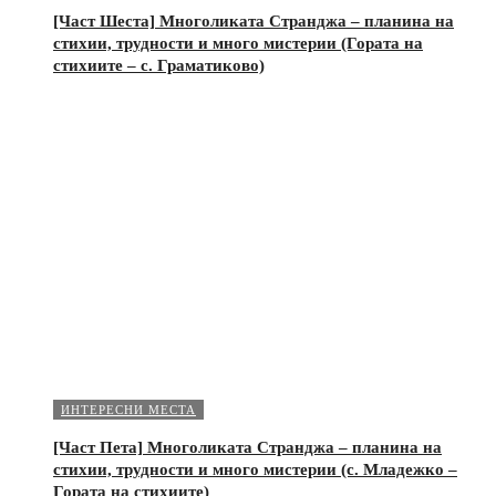
[Част Шеста] Многоликата Странджа – планина на
стихии, трудности и много мистерии (Гората на
стихиите – с. Граматиково)
ИНТЕРЕСНИ МЕСТА
[Част Пета] Многоликата Странджа – планина на
стихии, трудности и много мистерии (с. Младежко –
Гората на стихиите)