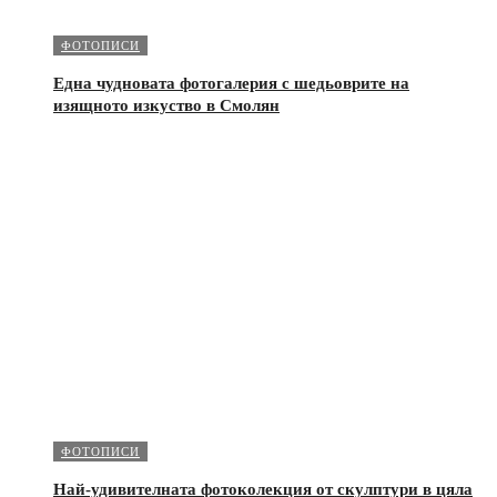
ФОТОПИСИ
Една чудновата фотогалерия с шедьоврите на
изящното изкуство в Смолян
ФОТОПИСИ
Най-удивителната фотоколекция от скулптури в цяла