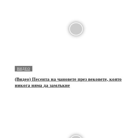
ВИДЕО
(Видео) Песента на чановете през вековете, която
никога няма да замлъкне