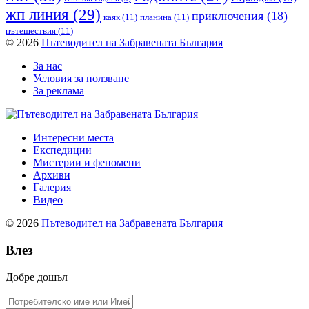
жп линия
(29)
приключения
(18)
каяк
(11)
планина
(11)
пътешествия
(11)
© 2026
Пътеводител на Забравената България
За нас
Условия за ползване
За реклама
Интересни места
Експедиции
Мистерии и феномени
Архиви
Галерия
Видео
© 2026
Пътеводител на Забравената България
Влез
Добре дошъл