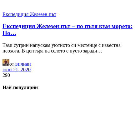
Експедиция Железен път
Експедиция Железен път – по пътя към морето:
По…
Тази сутрин напускам уютното си местенце с известна
неохота. В центъра на селото е пусто заради…
от
вилиан
юни 21, 2020
290
Най-популярни