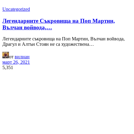
Uncategorized
Легендарните Съкровища на Поп Мартин,
Вълчан войвода,…
Легендарните съкровища на Поп Мартин, Вълчан войвода,
Драгул и Алтън Стоян не са художествена…
от
вилиан
март 26, 2021
5,351