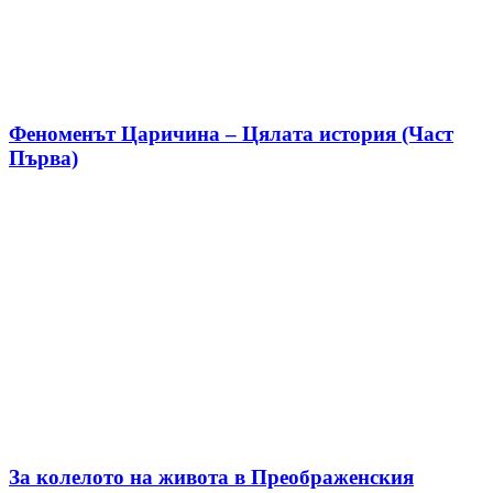
Феноменът Царичина – Цялата история (Част
Първа)
За колелото на живота в Преображенския