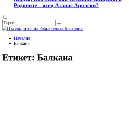
Родопите – отец Атанас Аролски?
Dark
mode
Начална
Балкана
Етикет:
Балкана