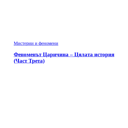
Мистерии и феномени
Феноменът Царичина – Цялата история
(Част Трета)