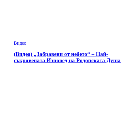
Видео
(Видео) „Забравени от небето“ – Най-
съкровената Изповед на Родопската Душа