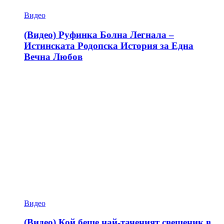
Видео
(Видео) Руфинка Болна Легнала –
Истинската Родопска История за Една
Вечна Любов
Видео
(Видео) Кой беше най-таченият свещеник в