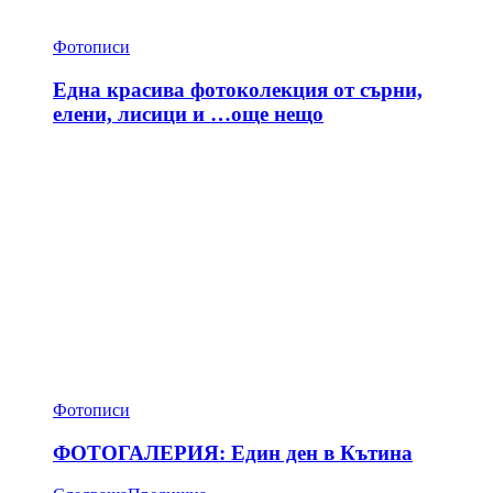
Фотописи
Една красива фотоколекция от сърни,
елени, лисици и …още нещо
Фотописи
ФОТОГАЛЕРИЯ: Един ден в Кътина