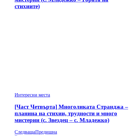
стихиите)
Интересни места
[Част Четвърта] Многоликата Странджа –
планина на стихии, трудности и много
мистерии (с. Звездец – с. Младежко)
Следваща
Предишна