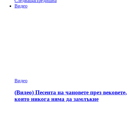
Следваща
Предишна
Видео
Видео
(Видео) Песента на чановете през вековете,
която никога няма да замлъкне