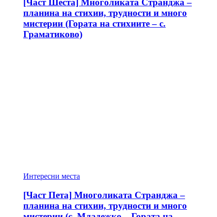
[Част Шеста] Многоликата Странджа –
планина на стихии, трудности и много
мистерии (Гората на стихиите – с.
Граматиково)
Интересни места
[Част Пета] Многоликата Странджа –
планина на стихии, трудности и много
мистерии (с. Младежко – Гората на