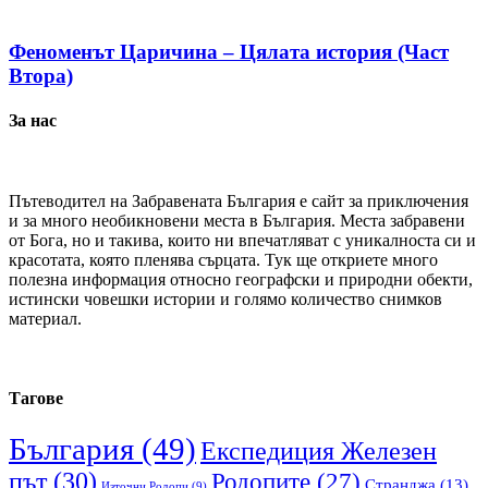
Феноменът Царичина – Цялата история (Част
Втора)
За нас
Пътеводител на Забравената България е сайт за приключения
и за много необикновени места в България. Места забравени
от Бога, но и такива, които ни впечатляват с уникалноста си и
красотата, която пленява сърцата. Тук ще откриете много
полезна информация относно географски и природни обекти,
истински човешки истории и голямо количество снимков
материал.
Тагове
България
(49)
Експедиция Железен
път
(30)
Родопите
(27)
Странджа
(13)
Източни Родопи
(9)