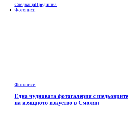
Следваща
Предишна
Фотописи
Фотописи
Една чудновата фотогалерия с шедьоврите
на изящното изкуство в Смолян