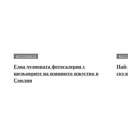
ФОТОПИСИ
ФОТ
Една чудновата фотогалерия с
Най-
шедьоврите на изящното изкуство в
скул
Смолян