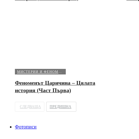
МИСТЕРИИ И ФЕНОМЕНИ
Феноменът Царичина – Цялата
история (Част Първа)
СЛЕДВАЩА
ПРЕДИШНА
Фотописи