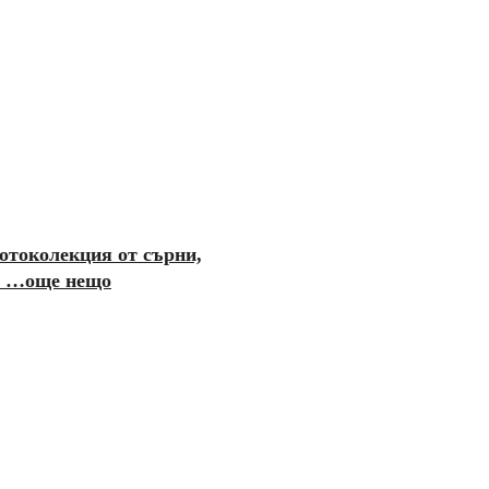
отоколекция от сърни,
 и …още нещо