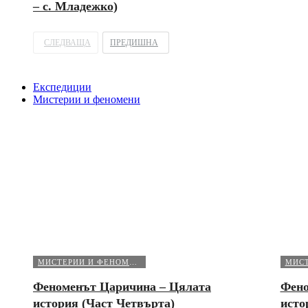
– с. Младежко)
СЛЕДВАЩА
ПРЕДИШНА
Експедиции
Мистерии и феномени
МИСТЕРИИ И ФЕНОМЕНИ
Феноменът Царичина – Цялата
Фено
история (Част Четвърта)
исто