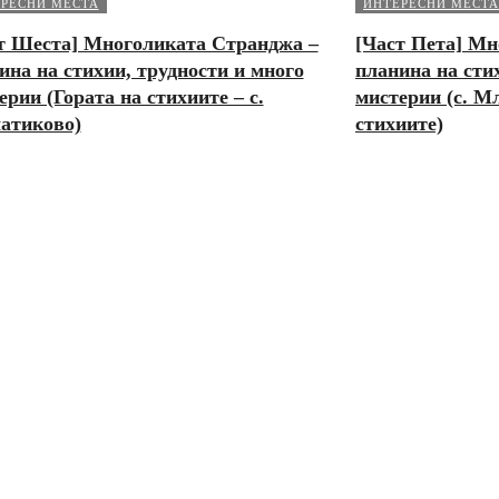
РЕСНИ МЕСТА
ИНТЕРЕСНИ МЕСТА
т Шеста] Многоликата Странджа –
[Част Пета] Мн
ина на стихии, трудности и много
планина на сти
ерии (Гората на стихиите – с.
мистерии (с. М
атиково)
стихиите)