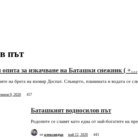
в път
 опита за изкачване на Баташки снежник ( +…
ите на брега на язовир Доспат. Слънцето, планината и водата се сл
ември 9, 2020
457
Баташкият водносилов път
Родопите се славят като една от най-богатите на пр
от
александър
май 12, 2020
443