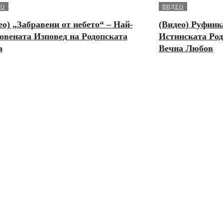
ЕО
ВИДЕО
ео) „Забравени от небето“ – Най-
(Видео) Руфинк
овената Изповед на Родопската
Истинската Род
а
Вечна Любов