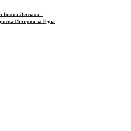
а Болна Легнала –
опска История за Една