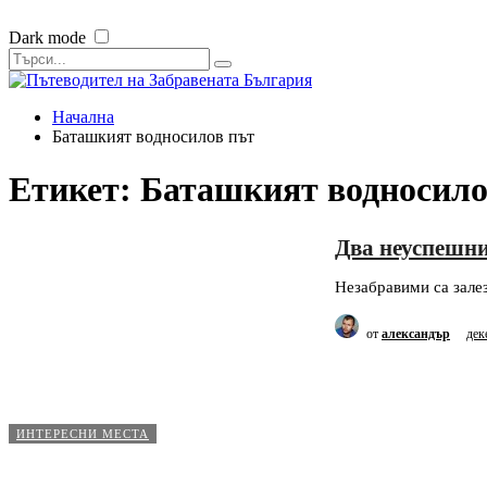
Dark mode
Начална
Баташкият водносилов път
Етикет:
Баташкият водносило
Два неуспешни
Незабравими са залез
от
александър
дек
ИНТЕРЕСНИ МЕСТА