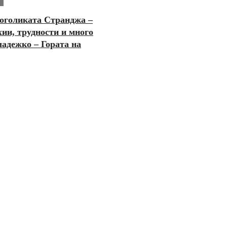
оголиката Странджа –
хии, трудности и много
ладежко – Гората на