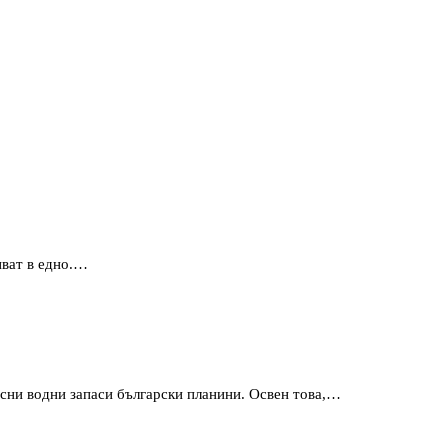
иват в едно.…
есни водни запаси български планини. Освен това,…