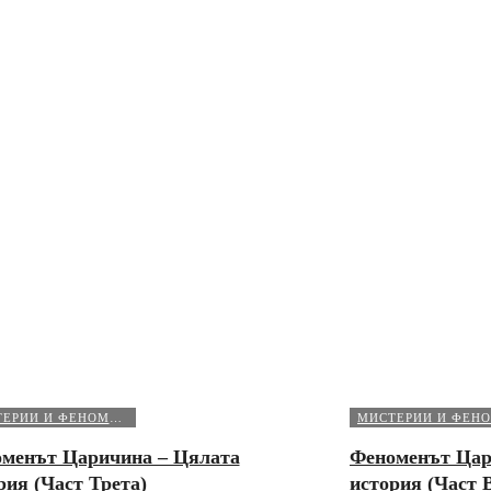
МИСТЕРИИ И ФЕНОМЕНИ
менът Царичина – Цялата
Феноменът Цар
рия (Част Трета)
история (Част 