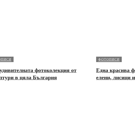
ОПИСИ
ФОТОПИСИ
удивителната фотоколекция от
Една красива ф
птури в цяла България
елени, лисици