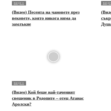
ВИДЕО
ВИД
(Видео) Песента на чановете през
(Вид
вековете, която никога няма да
съкр
замлъкне
Душ
ВИДЕО
(Видео) Кой беше най-таченият
свещеник в Родопите – отец Атанас
Аролски?