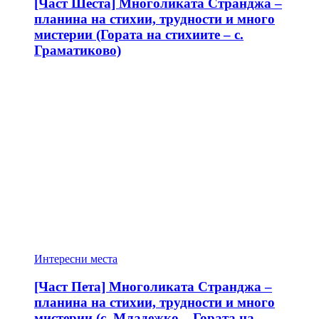
[Част Шеста] Многоликата Странджа –
планина на стихии, трудности и много
мистерии (Гората на стихиите – с.
Граматиково)
Интересни места
[Част Пета] Многоликата Странджа –
планина на стихии, трудности и много
мистерии (с. Младежко – Гората на