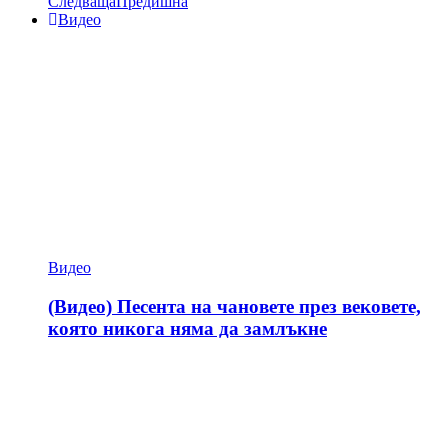
Следваща
Предишна
Видео
Видео
(Видео) Песента на чановете през вековете,
която никога няма да замлъкне