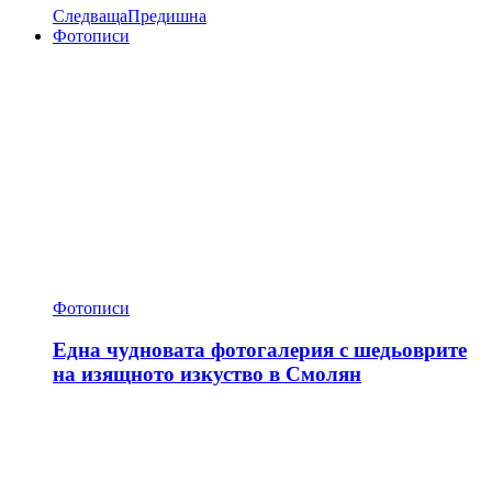
Следваща
Предишна
Фотописи
Фотописи
Една чудновата фотогалерия с шедьоврите
на изящното изкуство в Смолян