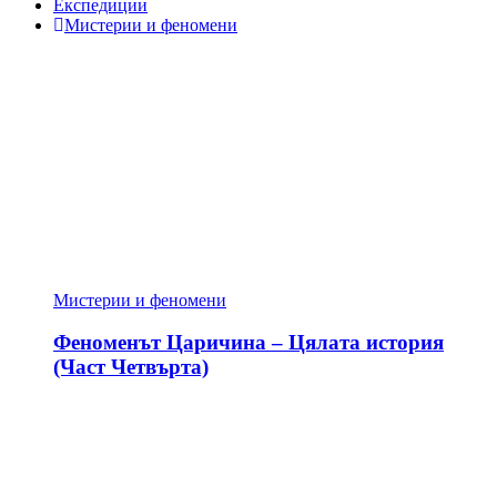
Експедиции
Мистерии и феномени
Мистерии и феномени
Феноменът Царичина – Цялата история
(Част Четвърта)