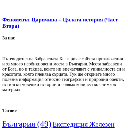
Феноменът Царичина – Цялата история (Част
Втора)
За нас
Пътеводител на Забравената България е сайт за приключения
и за много необикновени места в България. Места забравени
от Бога, но и такива, които ни впечатляват с уникалноста си и
красотата, която пленява сърцата. Тук ще откриете много
полезна информация относно географски и природни обекти,
истински човешки истории и голямо количество снимков
материал.
Тагове
България
(49)
Експедиция Железен