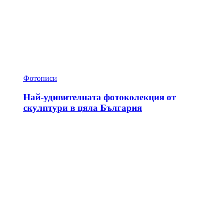
Фотописи
Най-удивителната фотоколекция от
скулптури в цяла България