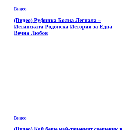
Видео
(Видео) Руфинка Болна Легнала –
Истинската Родопска История за Една
Вечна Любов
Видео
(Видео) Кой беше най-таченият свещеник в