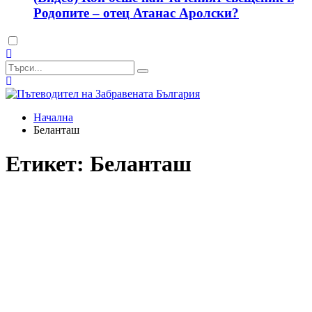
Родопите – отец Атанас Аролски?
Dark
mode
Начална
Беланташ
Етикет:
Беланташ