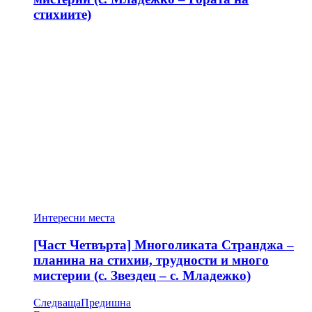
стихиите)
Интересни места
[Част Четвърта] Многоликата Странджа –
планина на стихии, трудности и много
мистерии (с. Звездец – с. Младежко)
Следваща
Предишна