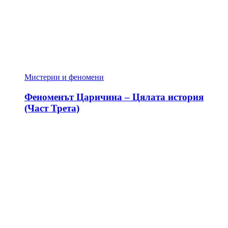
Мистерии и феномени
Феноменът Царичина – Цялата история
(Част Трета)