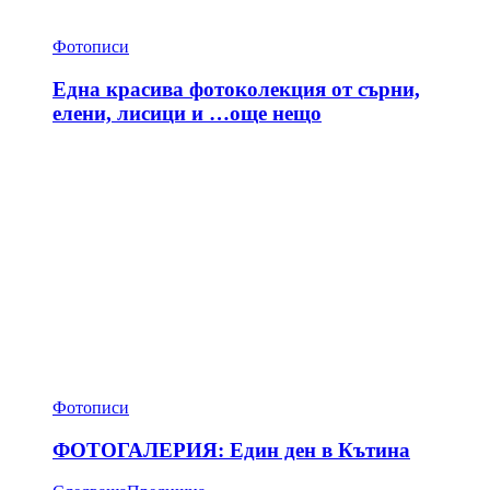
Фотописи
Една красива фотоколекция от сърни,
елени, лисици и …още нещо
Фотописи
ФОТОГАЛЕРИЯ: Един ден в Кътина