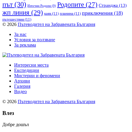
път
(30)
Родопите
(27)
Странджа
(13)
Източни Родопи
(9)
жп линия
(29)
приключения
(18)
каяк
(11)
планина
(11)
пътешествия
(11)
© 2026
Пътеводител на Забравената България
За нас
Условия за ползване
За реклама
Интересни места
Експедиции
Мистерии и феномени
Архиви
Галерия
Видео
© 2026
Пътеводител на Забравената България
Влез
Добре дошъл