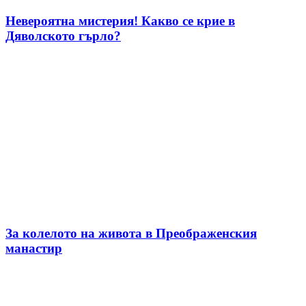
Невероятна мистерия! Какво се крие в
Дяволското гърло?
За колелото на живота в Преображенския
манастир