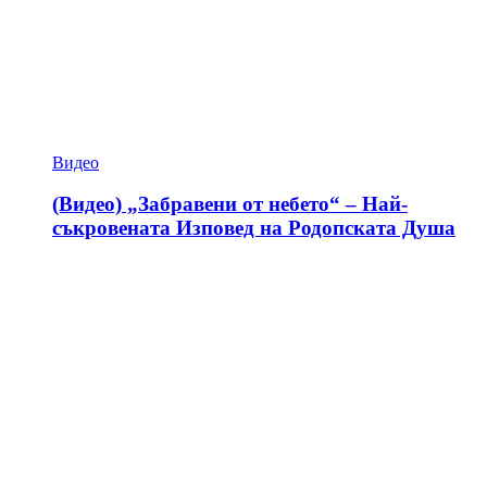
Видео
(Видео) „Забравени от небето“ – Най-
съкровената Изповед на Родопската Душа