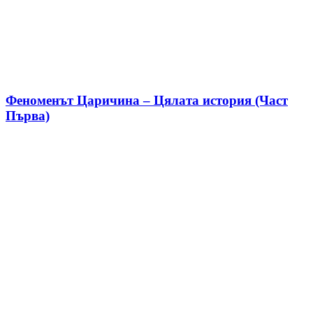
Феноменът Царичина – Цялата история (Част
Първа)