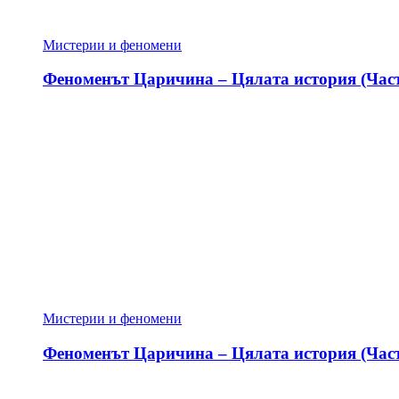
Мистерии и феномени
Феноменът Царичина – Цялата история (Част
Мистерии и феномени
Феноменът Царичина – Цялата история (Част