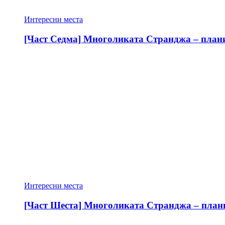
Интересни места
[Част Седма] Многоликата Странджа – планин
Интересни места
[Част Шеста] Многоликата Странджа – планин