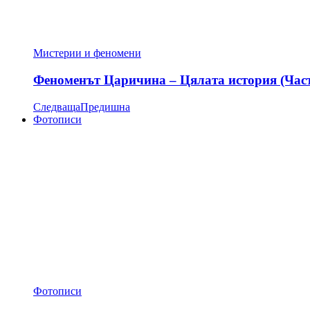
Мистерии и феномени
Феноменът Царичина – Цялата история (Час
Следваща
Предишна
Фотописи
Фотописи