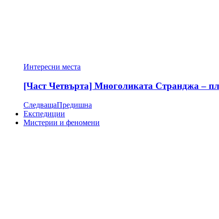
Интересни места
[Част Четвърта] Многоликата Странджа – пла
Следваща
Предишна
Експедиции
Мистерии и феномени