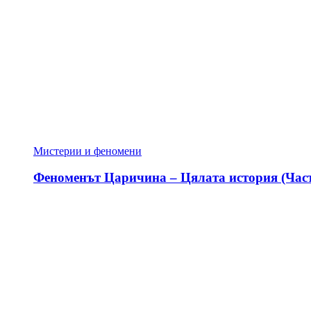
Мистерии и феномени
Феноменът Царичина – Цялата история (Част