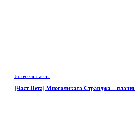
Интересни места
[Част Пета] Многоликата Странджа – планина