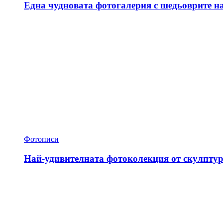
Една чудновата фотогалерия с шедьоврите н
Фотописи
Най-удивителната фотоколекция от скулптур