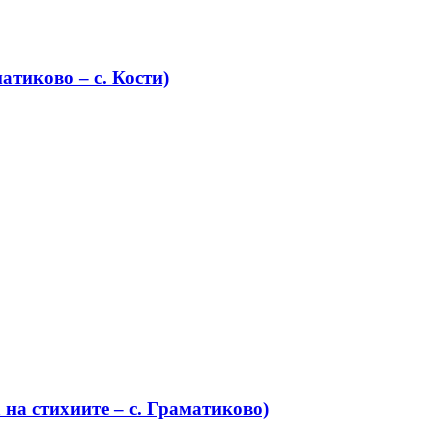
атиково – с. Кости)
на стихиите – с. Граматиково)