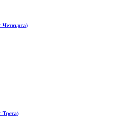
 Четвърта)
 Трета)