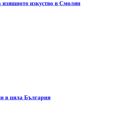
а изящното изкуство в Смолян
и в цяла България