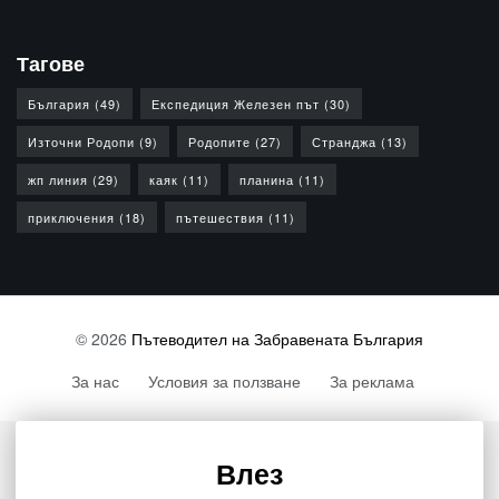
Тагове
България
(49)
Експедиция Железен път
(30)
Източни Родопи
(9)
Родопите
(27)
Странджа
(13)
жп линия
(29)
каяк
(11)
планина
(11)
приключения
(18)
пътешествия
(11)
© 2026
Пътеводител на Забравената България
За нас
Условия за ползване
За реклама
Влез