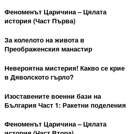
Феноменът Царичина – Цялата
история (Част Първа)
За колелото на живота в
Преображенския манастир
Невероятна мистерия! Какво се крие
в Дяволското гърло?
Изоставените военни бази на
България Част 1: Ракетни поделения
Феноменът Царичина – Цялата
история (Част Втора)