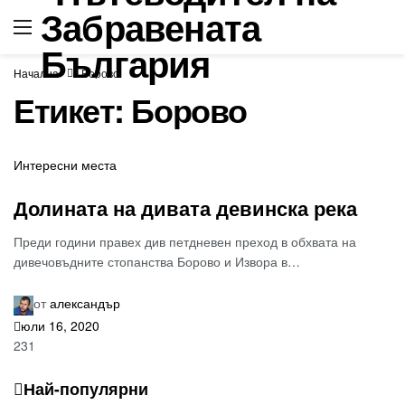
Начална
Борово
Етикет:
Борово
Интересни места
Долината на дивата девинска река
Преди години правех див петдневен преход в обхвата на
дивечовъдните стопанства Борово и Извора в…
от
александър
юли 16, 2020
231
Най-популярни