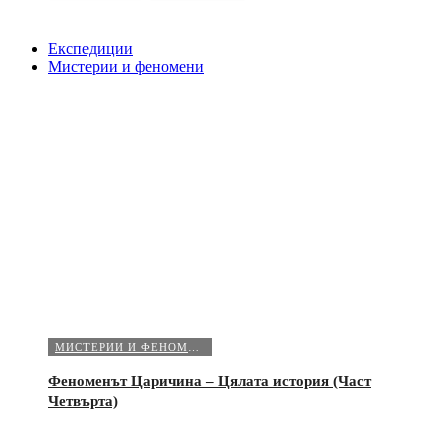
Експедиции
Мистерии и феномени
МИСТЕРИИ И ФЕНОМЕНИ
Феноменът Царичина – Цялата история (Част
Четвърта)