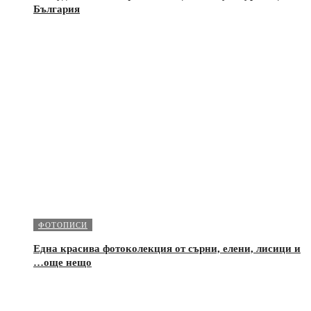
България
ФОТОПИСИ
Една красива фотоколекция от сърни, елени, лисици и
…още нещо