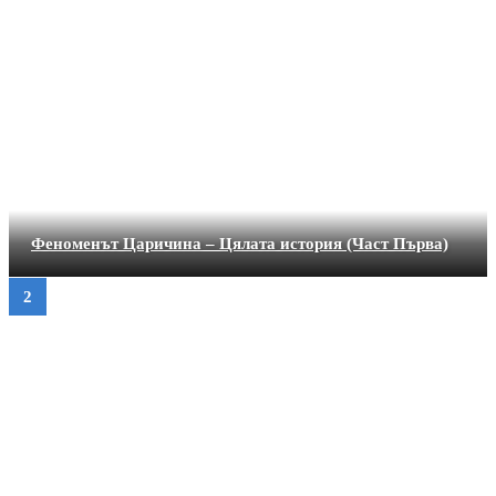
Феноменът Царичина – Цялата история (Част Първа)