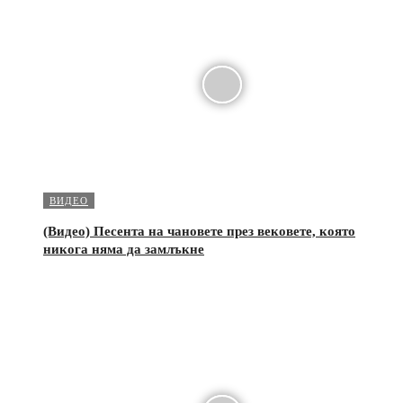
ВИДЕО
(Видео) Песента на чановете през вековете, която
никога няма да замлъкне