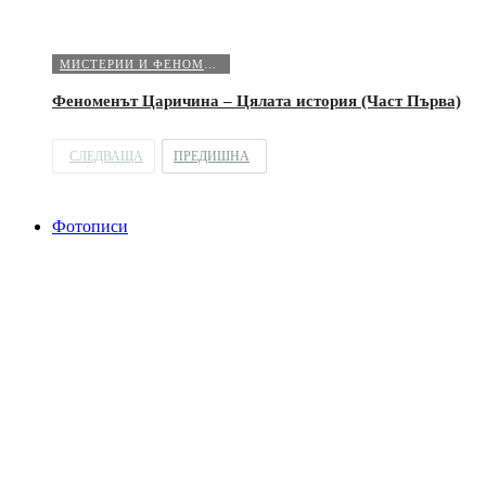
МИСТЕРИИ И ФЕНОМЕНИ
Феноменът Царичина – Цялата история (Част Първа)
СЛЕДВАЩА
ПРЕДИШНА
Фотописи