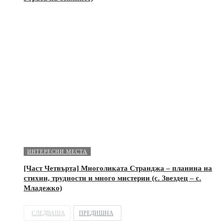
ИНТЕРЕСНИ МЕСТА
[Част Четвърта] Многоликата Странджа – планина на
стихии, трудности и много мистерии (с. Звездец – с.
Младежко)
СЛЕДВАЩА
ПРЕДИШНА