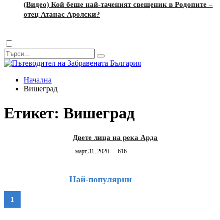
(Видео) Кой беше най-таченият свещеник в Родопите –
отец Атанас Аролски?
Dark
mode
Начална
Вишеград
Етикет:
Вишеград
Двете лица на река Арда
март 31, 2020
616
Най-популярни