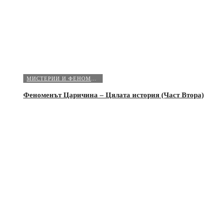
МИСТЕРИИ И ФЕНОМЕНИ
Феноменът Царичина – Цялата история (Част Втора)