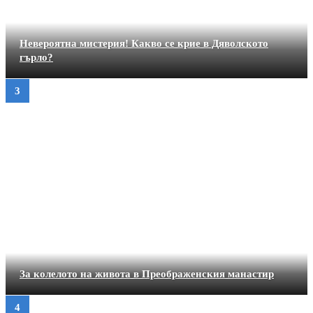
Невероятна мистерия! Какво се крие в Дяволското
гърло?
За колелото на живота в Преображенския манастир