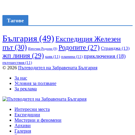
Тагове
България
(49)
Експедиция Железен
път
(30)
Родопите
(27)
Странджа
(13)
Източни Родопи
(9)
жп линия
(29)
приключения
(18)
каяк
(11)
планина
(11)
пътешествия
(11)
© 2026
Пътеводител на Забравената България
За нас
Условия за ползване
За реклама
Интересни места
Експедиции
Мистерии и феномени
Архиви
Галерия