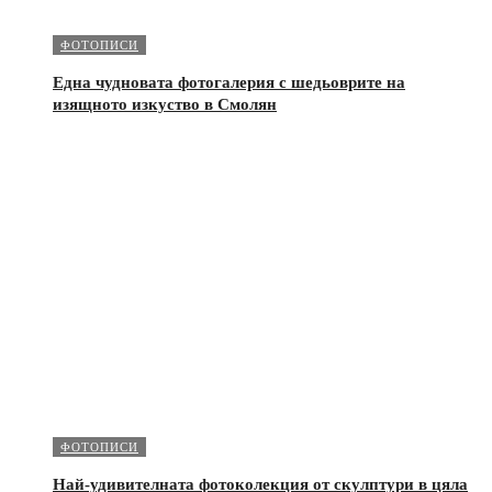
ФОТОПИСИ
Една чудновата фотогалерия с шедьоврите на
изящното изкуство в Смолян
ФОТОПИСИ
Най-удивителната фотоколекция от скулптури в цяла