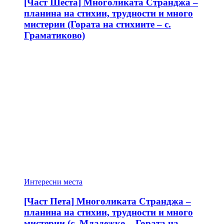
[Част Шеста] Многоликата Странджа –
планина на стихии, трудности и много
мистерии (Гората на стихиите – с.
Граматиково)
Интересни места
[Част Пета] Многоликата Странджа –
планина на стихии, трудности и много
мистерии (с. Младежко – Гората на