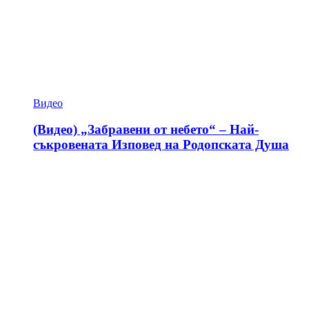
Видео
(Видео) „Забравени от небето“ – Най-
съкровената Изповед на Родопската Душа