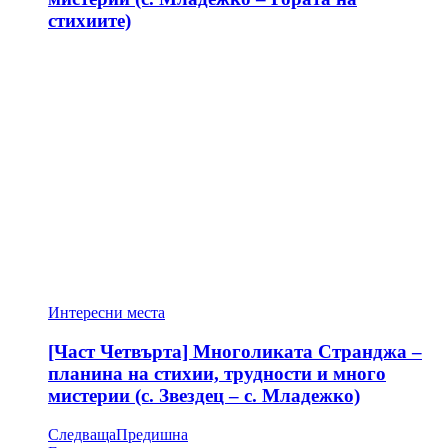
стихиите)
Интересни места
[Част Четвърта] Многоликата Странджа –
планина на стихии, трудности и много
мистерии (с. Звездец – с. Младежко)
Следваща
Предишна