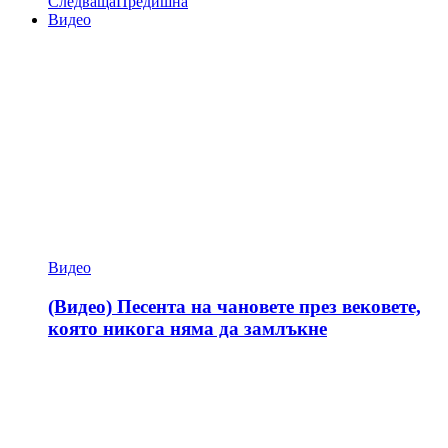
Следваща
Предишна
Видео
Видео
(Видео) Песента на чановете през вековете,
която никога няма да замлъкне