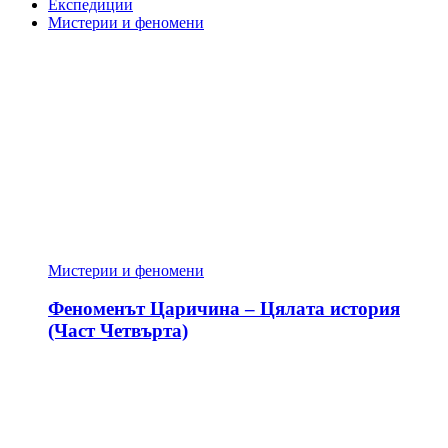
Експедиции
Мистерии и феномени
Мистерии и феномени
Феноменът Царичина – Цялата история
(Част Четвърта)