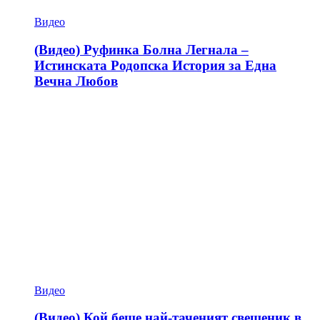
Видео
(Видео) Руфинка Болна Легнала –
Истинската Родопска История за Една
Вечна Любов
Видео
(Видео) Кой беше най-таченият свещеник в