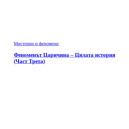
Мистерии и феномени
Феноменът Царичина – Цялата история
(Част Трета)