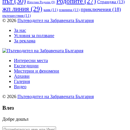
път
(30)
Родопите
(27)
Странджа
(13)
Източни Родопи
(9)
жп линия
(29)
приключения
(18)
каяк
(11)
планина
(11)
пътешествия
(11)
© 2026
Пътеводител на Забравената България
За нас
Условия за ползване
За реклама
Интересни места
Експедиции
Мистерии и феномени
Архиви
Галерия
Видео
© 2026
Пътеводител на Забравената България
Влез
Добре дошъл