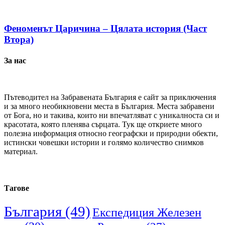
Феноменът Царичина – Цялата история (Част
Втора)
За нас
Пътеводител на Забравената България е сайт за приключения
и за много необикновени места в България. Места забравени
от Бога, но и такива, които ни впечатляват с уникалноста си и
красотата, която пленява сърцата. Тук ще откриете много
полезна информация относно географски и природни обекти,
истински човешки истории и голямо количество снимков
материал.
Тагове
България
(49)
Експедиция Железен