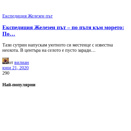
Експедиция Железен път
Експедиция Железен път – по пътя към морето:
По…
Тази сутрин напускам уютното си местенце с известна
неохота. В центъра на селото е пусто заради…
от
вилиан
юни 21, 2020
290
Най-популярни