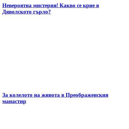
Невероятна мистерия! Какво се крие в
Дяволското гърло?
За колелото на живота в Преображенския
манастир