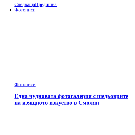
Следваща
Предишна
Фотописи
Фотописи
Една чудновата фотогалерия с шедьоврите
на изящното изкуство в Смолян