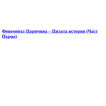
Феноменът Царичина – Цялата история (Част
Първа)