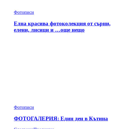
Фотописи
Една красива фотоколекция от сърни,
елени, лисици и …още нещо
Фотописи
ФОТОГАЛЕРИЯ: Един ден в Кътина