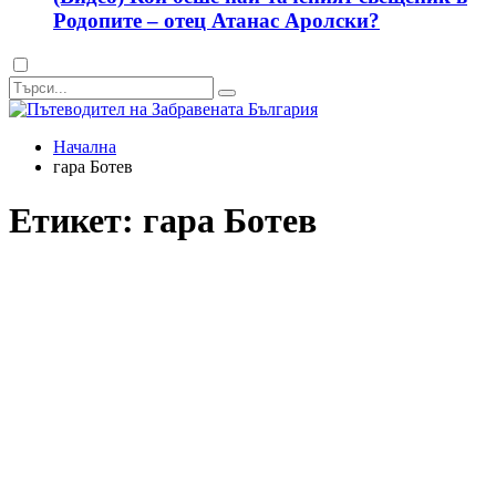
Родопите – отец Атанас Аролски?
Dark
mode
Начална
гара Ботев
Етикет:
гара Ботев