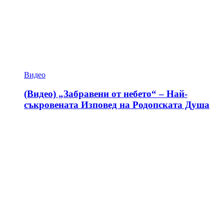
Видео
(Видео) „Забравени от небето“ – Най-
съкровената Изповед на Родопската Душа