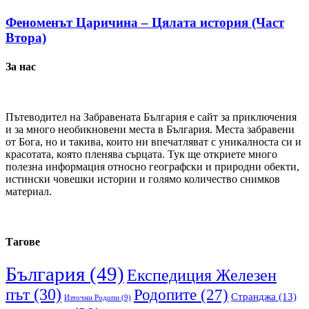
Феноменът Царичина – Цялата история (Част
Втора)
За нас
Пътеводител на Забравената България е сайт за приключения
и за много необикновени места в България. Места забравени
от Бога, но и такива, които ни впечатляват с уникалноста си и
красотата, която пленява сърцата. Тук ще откриете много
полезна информация относно географски и природни обекти,
истински човешки истории и голямо количество снимков
материал.
Тагове
България
(49)
Експедиция Железен
път
(30)
Родопите
(27)
Странджа
(13)
Източни Родопи
(9)