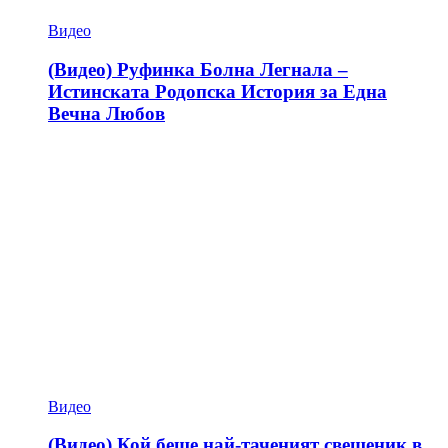
Видео
(Видео) Руфинка Болна Легнала –
Истинската Родопска История за Една
Вечна Любов
Видео
(Видео) Кой беше най-таченият свещеник в