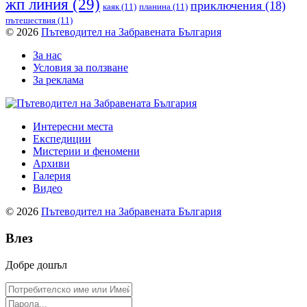
жп линия
(29)
приключения
(18)
каяк
(11)
планина
(11)
пътешествия
(11)
© 2026
Пътеводител на Забравената България
За нас
Условия за ползване
За реклама
Интересни места
Експедиции
Мистерии и феномени
Архиви
Галерия
Видео
© 2026
Пътеводител на Забравената България
Влез
Добре дошъл