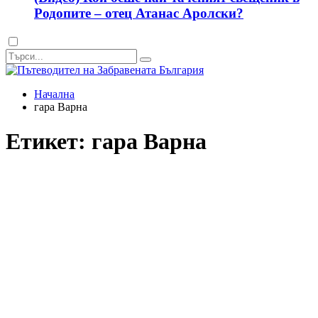
Родопите – отец Атанас Аролски?
Dark
mode
Начална
гара Варна
Етикет:
гара Варна