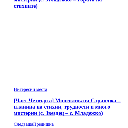
стихиите)
Интересни места
[Част Четвърта] Многоликата Странджа –
планина на стихии, трудности и много
мистерии (с. Звездец – с. Младежко)
Следваща
Предишна