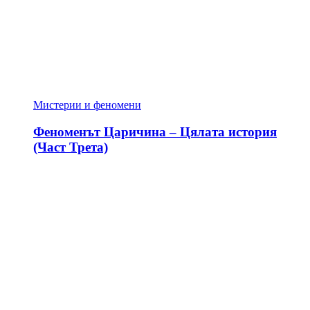
Мистерии и феномени
Феноменът Царичина – Цялата история
(Част Трета)