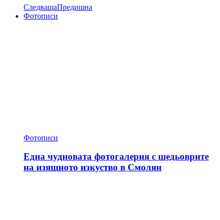
Следваща
Предишна
Фотописи
Фотописи
Една чудновата фотогалерия с шедьоврите
на изящното изкуство в Смолян