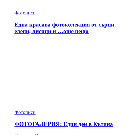
Фотописи
Една красива фотоколекция от сърни,
елени, лисици и …още нещо
Фотописи
ФОТОГАЛЕРИЯ: Един ден в Кътина