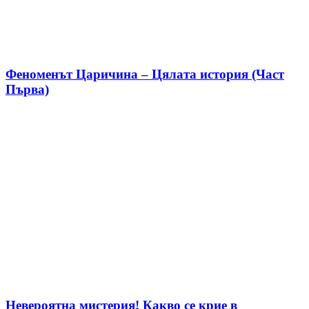
Феноменът Царичина – Цялата история (Част
Първа)
Невероятна мистерия! Какво се крие в