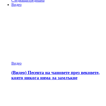
Следваща
Предишна
Видео
Видео
(Видео) Песента на чановете през вековете,
която никога няма да замлъкне