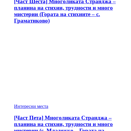
[Част Шеста] Многоликата Странджа –
планина на стихии, трудности и много
мистерии (Гората на стихиите – с.
Граматиково)
Интересни места
[Част Пета] Многоликата Странджа –
планина на стихии, трудности и много
мистерии (с. Младежко – Гората на