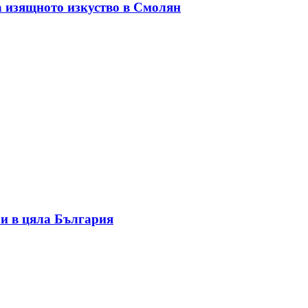
а изящното изкуство в Смолян
и в цяла България