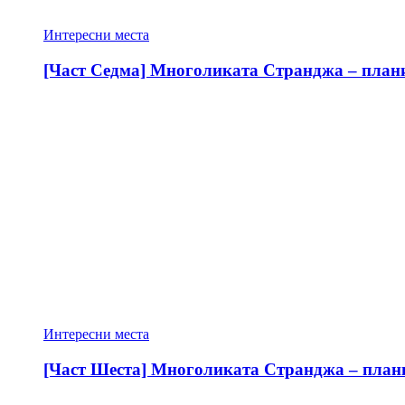
Интересни места
[Част Седма] Многоликата Странджа – планин
Интересни места
[Част Шеста] Многоликата Странджа – планин