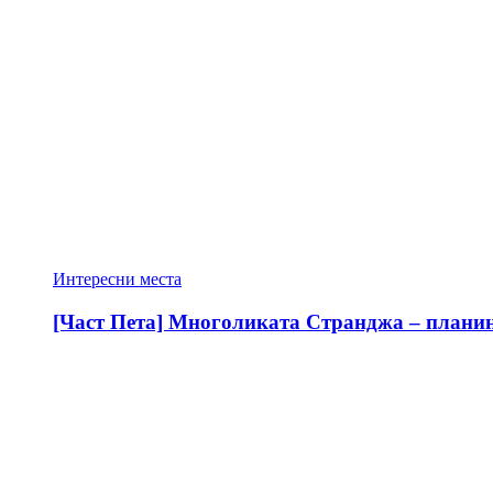
Интересни места
[Част Пета] Многоликата Странджа – планина