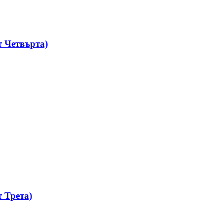
 Четвърта)
 Трета)