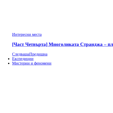
Интересни места
[Част Четвърта] Многоликата Странджа – пла
Следваща
Предишна
Експедиции
Мистерии и феномени