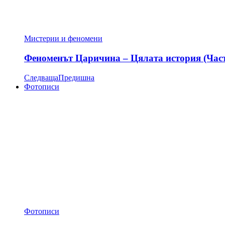
Мистерии и феномени
Феноменът Царичина – Цялата история (Час
Следваща
Предишна
Фотописи
Фотописи