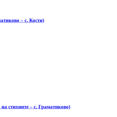
атиково – с. Кости)
на стихиите – с. Граматиково)