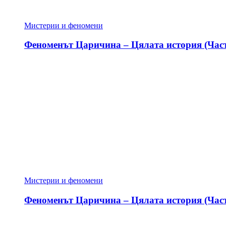
Мистерии и феномени
Феноменът Царичина – Цялата история (Част
Мистерии и феномени
Феноменът Царичина – Цялата история (Част