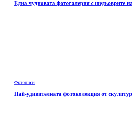
Една чудновата фотогалерия с шедьоврите н
Фотописи
Най-удивителната фотоколекция от скулптур