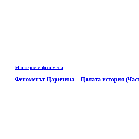
Мистерии и феномени
Феноменът Царичина – Цялата история (Част