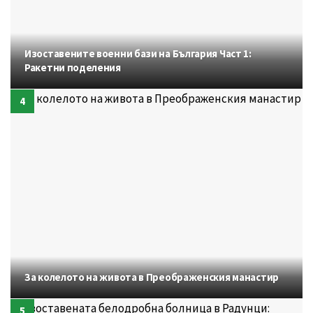
Изоставените военни бази на България Част 1:
Ракетни поделения
За колелото на живота в Преображенския манастир