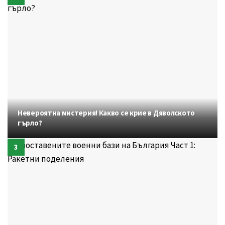
Невероятна мистерия! Какво се крие в Дяволското
гърло?