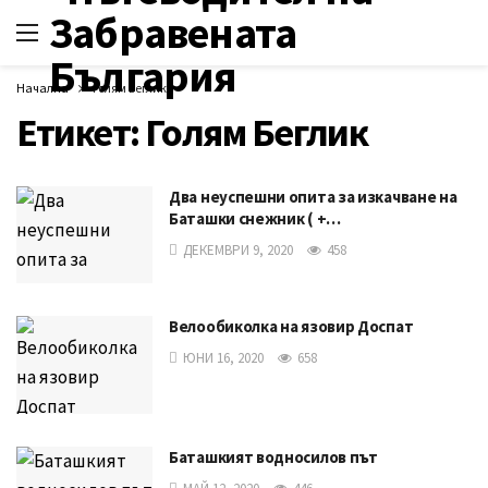
Начална
Голям Беглик
Етикет:
Голям Беглик
Два неуспешни опита за изкачване на
Баташки снежник ( +…
ДЕКЕМВРИ 9, 2020
458
Велообиколка на язовир Доспат
ЮНИ 16, 2020
658
Баташкият водносилов път