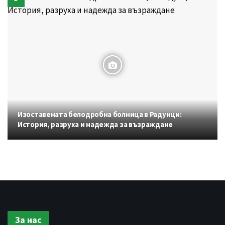
Изоставената белодробна болница в Радунци:
История, разруха и надежда за възраждане
За нас