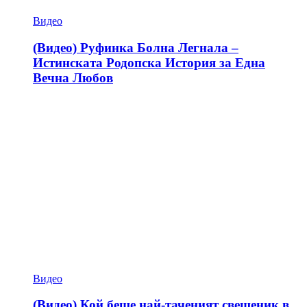
Видео
(Видео) Руфинка Болна Легнала –
Истинската Родопска История за Една
Вечна Любов
Видео
(Видео) Кой беше най-таченият свещеник в