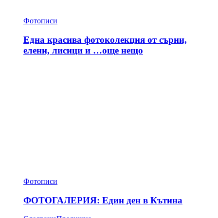
Фотописи
Една красива фотоколекция от сърни,
елени, лисици и …още нещо
Фотописи
ФОТОГАЛЕРИЯ: Един ден в Кътина