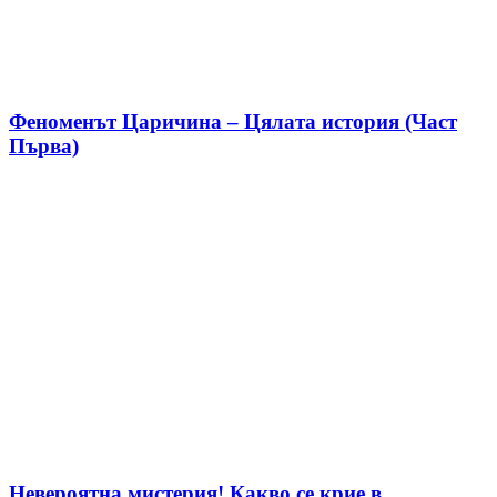
Феноменът Царичина – Цялата история (Част
Първа)
Невероятна мистерия! Какво се крие в