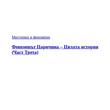
Мистерии и феномени
Феноменът Царичина – Цялата история
(Част Трета)