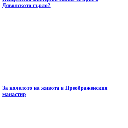
Дяволското гърло?
За колелото на живота в Преображенския
манастир