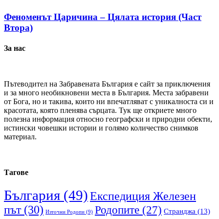
Феноменът Царичина – Цялата история (Част
Втора)
За нас
Пътеводител на Забравената България е сайт за приключения
и за много необикновени места в България. Места забравени
от Бога, но и такива, които ни впечатляват с уникалноста си и
красотата, която пленява сърцата. Тук ще откриете много
полезна информация относно географски и природни обекти,
истински човешки истории и голямо количество снимков
материал.
Тагове
България
(49)
Експедиция Железен
път
(30)
Родопите
(27)
Странджа
(13)
Източни Родопи
(9)