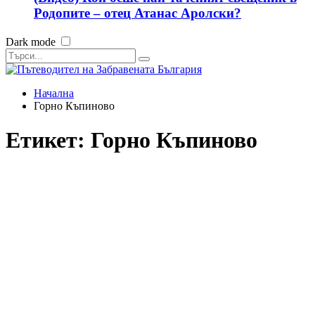
Родопите – отец Атанас Аролски?
Dark mode
Начална
Горно Къпиново
Етикет:
Горно Къпиново