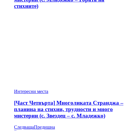
стихиите)
Интересни места
[Част Четвърта] Многоликата Странджа –
планина на стихии, трудности и много
мистерии (с. Звездец – с. Младежко)
Следваща
Предишна