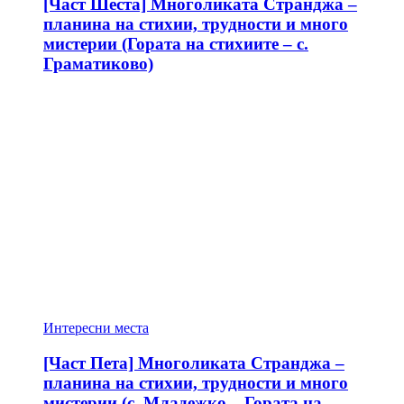
[Част Шеста] Многоликата Странджа –
планина на стихии, трудности и много
мистерии (Гората на стихиите – с.
Граматиково)
Интересни места
[Част Пета] Многоликата Странджа –
планина на стихии, трудности и много
мистерии (с. Младежко – Гората на