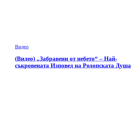
Видео
(Видео) „Забравени от небето“ – Най-
съкровената Изповед на Родопската Душа