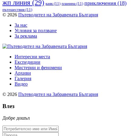
жп линия
(29)
приключения
(18)
каяк
(11)
планина
(11)
пътешествия
(11)
© 2026
Пътеводител на Забравената България
За нас
Условия за ползване
За реклама
Интересни места
Експедиции
Мистерии и феномени
Архиви
Галерия
Видео
© 2026
Пътеводител на Забравената България
Влез
Добре дошъл