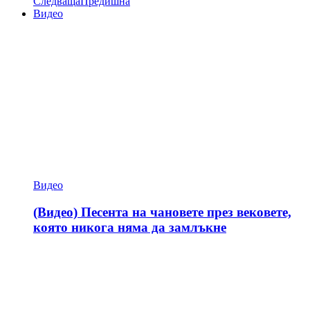
Следваща
Предишна
Видео
Видео
(Видео) Песента на чановете през вековете,
която никога няма да замлъкне