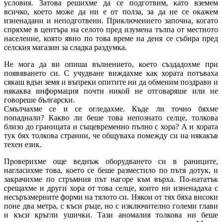
условия. Затова решихме да се подготвим, като вземем
всичко, което може да ни е от полза, за да не се окажем
изненадани и неподготвени. Приключението започна, когато
спряхме в центъра на селото пред изумена тълпа от местното
население, която явно по това време на деня се събира пред
селския магазин за сладка раздумка.
Не мога да ви опиша вълнението, което създадохме при
появяването си. С учудване виждахме как хората потъваха
сякаш вдън земя и въпреки опитите ни да обменим поздрави и
някаква информация почти никой не отговаряше или не
говореше български.
Смълчахме се и се огледахме. Къде ли точно бяхме
попаднали? Какво ли беше това непознато селце, толкова
близо до границата и същевременно пълно с хора? А и хората
тук бях толкова странни, че общуваха помежду си на някакъв
техен език.
Проверихме още веднъж оборудването си в раниците,
нагласихме това, което се беше разместило по пътя дотук, и
закрачихме по стръмния път нагоре към върха. По-нататък
срещахме и други хора от това селце, които ни изненадаха с
несъръзмерните форми на тялото си. Някои от тях бяха високи
поне два метра, с къси ръце, но с изключително големи глави
и къси кръгли ушички. Тази аномалия толкова ни беше