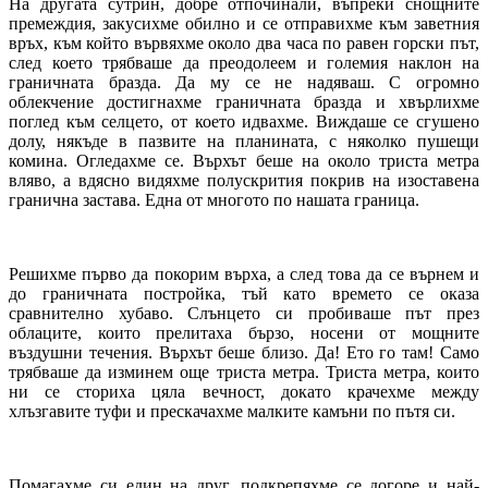
На другата сутрин, добре отпочинали, въпреки снощните
премеждия, закусихме обилно и се отправихме към заветния
връх, към който вървяхме около два часа по равен горски път,
след което трябваше да преодолеем и големия наклон на
граничната бразда. Да му се не надяваш. С огромно
облекчение достигнахме граничната бразда и хвърлихме
поглед към селцето, от което идвахме. Виждаше се сгушено
долу, някъде в пазвите на планината, с няколко пушещи
комина. Огледахме се. Върхът беше на около триста метра
вляво, а вдясно видяхме полускрития покрив на изоставена
гранична застава. Една от многото по нашата граница.
Решихме първо да покорим върха, а след това да се върнем и
до граничната постройка, тъй като времето се оказа
сравнително хубаво. Слънцето си пробиваше път през
облаците, които прелитаха бързо, носени от мощните
въздушни течения. Върхът беше близо. Да! Ето го там! Само
трябваше да изминем още триста метра. Триста метра, които
ни се сториха цяла вечност, докато крачехме между
хлъзгавите туфи и прескачахме малките камъни по пътя си.
Помагахме си един на друг, подкрепяхме се догоре и най-