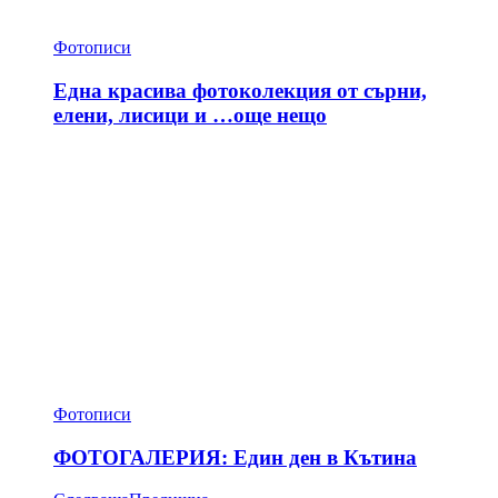
Фотописи
Една красива фотоколекция от сърни,
елени, лисици и …още нещо
Фотописи
ФОТОГАЛЕРИЯ: Един ден в Кътина