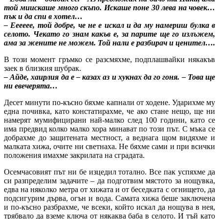
той миискаше много скъпо. Искаше поне 30 лева на човек…
пък и да спи в хотел…
– Ееееее, той добре, че не е искал и да му намериш булка в
селото. Чекато го знам какъв е, за парите ще го излъжем,
ама за жените не можем. Той нали е разбирач и ценител….
В този момент гръмко се разсмяхме, подплашвайки някакъв
заек в близкия шубрак.
– Айде, хаирлия да е – казах аз и хукнах да го гоня. – Това ще
ни евечерята…
Десет минути по-късно бяхме капнали от ходене. Ударихме му
една почивка, като констатирахме, че ако стане нещо, ще ни
намерят мумифицирани най-малко след 100 години, като се
има предвид колко малко хора минават по този път. С мъка се
добрахме до защитената местност, а веднага щом видяхме и
малката хижа, очите ни светнаха. Не бяхме сами и при всички
положения имахме закрилата на сградата.
Осемчасовият път ни бе изцедил тотално. Все пак успяхме да
си разпределим задачите – да подготвим мястото за нощувка,
едва на няколко метра от хижата и от беседката с огнището, да
подсигурим дърва, огън и вода. Самата хижа беше заключена
и по-късно разбрахме, че всеки, който искал да нощува в нея,
трябвало да вземе ключа от някаква баба в селото. И тъй като