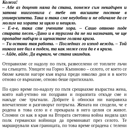
Колега!
– Абе аз доцент няма да стана, понеже съм некадърен и
затова ниизгониха с тебе от висшите постове в
университета. Така и така сме неудобни и не обичаме да се
молим на хората за щяло и нещяло.
– Е-е-е, така сте учените хора. – Сашо отново поде
старата песен.–Дано и в туризма да не ни назначат, че ще
пропадне набързо и щенастане голяма криза.
– Ти остави тая работа. – Погледнах го изпод вежди. – Той
никога нее бил в подем, та как може сега да е в криза.
– Айде, айде. Да вървим, че стана икиндия.
Отправихме се надолу по пътя, развеселени от топлите лъчи
на слънцето. Улиците на Горно Къпиново – селото, от което се
бяхме качили нагоре към върха преди няколко дни и в което
отново се върнахме, отново беше притихнало.
По едно време по-надолу по пътя срещнахме възрастна жена,
която най-учтиво ни поздрави и поразпита откъде сме и
накъде сме тръгнали. Добрите ù обноски ни направиха
впечатление и разговорът потръгна. Жената ни сподели, че е
родена в това село и е прекарала в него целия си живот.
Спомни си как в края на Втората световна война видяла цял
полк германски войници да преминават през селото. Те
марширували към границата, по това време оградена с телени