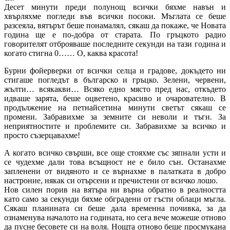
Десет минути преди полунощ всички бяхме навън и
хвърляхме погледи във всички посоки. Мъглата се беше
разсеяла, вятърът беше понамалял, сякаш да покаже, че Новата
година ще е по-добра от старата. По гръцкото радио
говорителят отброяваше последните секунди на тази година и
когато стигна 0…… О, каква красота!
Бурни фойерверки от всички селца и градове, докъдето ни
стигаше погледът в българско и гръцко. Зелени, червени,
жълти… всякакви… Всяко едно място пред нас, откъдето
идваше зарята, беше оцветено, красиво и очарователно. В
продължение на петнайсетина минути светът сякаш се
промени. Забравихме за земните си неволи и тъги. За
неприятностите и проблемите си. Забравихме за всичко и
просто съзерцавахме!
А когато всичко свърши, все още стояхме със зяпнали усти и
се чудехме дали това всъщност не е било сън. Останахме
запленени от видяното и се върнахме в палатката в добро
настроние, някак си отърсени и пречистени от всичко лошо.
Нов силен порив на вятъра ни върна обратно в реалността
като само за секунди бяхме обградени от гъсти облаци мъгла.
Сякаш планината си беше дала временна почивка, за да
ознаменува началото на годината, но сега вече можеше отново
да пусне бесовете си на воля. Нощта отново беше просмукана