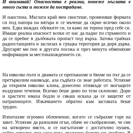
И внимавай! Опасността е реална, понеже мъглата е
много гъста и можем да пострадаме.
И наистина. Мъглата край мен свистеше, променяше формата
си под напора на вятъра и се мъчеше да скрие всичко около
мен. Едва виждах обувките си, та камо ли терена пред себе си.
Имаше реална опасност всеки от нас да падне по стръмното и
да се пребие в дълбоката пропаст под върха. Затова грабнах
радиостанцията и заслизах в гръцка територия да диря дърва.
Другарят ми пое в другата посока и през минута обменяхме
информация за местонахождението си.
На няколко пъти и двамата се препъвахме и бяхме на път да се
претърколим нанякъде, ала съдбата си знае работата. Успяхме
да открием няколко клона, донесени отнякъде от могъщите
въздушни течения. Всичко беше диво по тези склонове. Дори
и храстите имаха бодли и сякаш искаха да се защитят от
натрапниците. Изкачването обратно към заставата беше
трудно.
Изпитахме огромно облекчение, когато се събрахме горе на
завет. Успяхме да разпалим огън, обаче не съобразихме, че сме
на затворено място, и се нагълтахме с достатъчно пушек,
който няколко дни след това дразнеше белите ни дробове. В