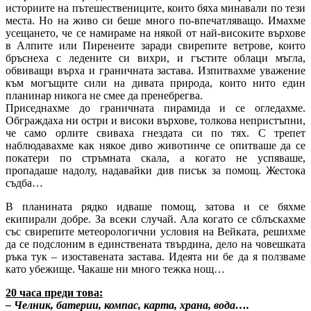
историите на пътешествениците, които бяха минавали по тези
места. Но на живо си беше много по-впечатляващо. Имахме
усещането, че се намираме на някой от най-високите върхове
в Алпите или Пиренеите заради свирепите ветрове, които
бръснеха с ледените си вихри, и гъстите облаци мъгла,
обвиващи върха и граничната застава. Изпитвахме уважение
към могъщите сили на дивата природа, които нито един
планинар никога не смее да пренебрегва.
Приседнахме до граничната пирамида и се огледахме.
Обграждаха ни остри и високи върхове, толкова непристъпни,
че само орлите свиваха гнездата си по тях. С трепет
наблюдавахме как някое диво животинче се опитваше да се
покатери по стръмната скала, а когато не успяваше,
пропадаше надолу, надавайки див писък за помощ. Жестока
съдба…
В планината рядко идваше помощ, затова и се бяхме
екипирали добре. За всеки случай. Ала когато се сблъскахме
със свирепите метeорологични условия на Вейката, решихме
да се подслоним в единствената твърдина, дело на човешката
ръка тук – изоставената застава. Идеята ни бе да я ползваме
като убежище. Чакаше ни много тежка нощ…
20 часа преди това:
– Челник, батерии, компас, карта, храна, вода….