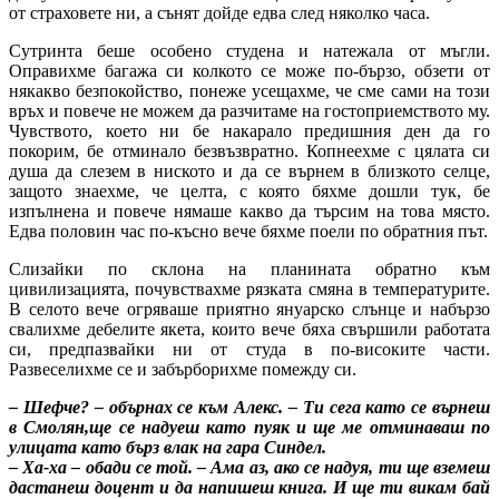
от страховете ни, а сънят дойде едва след няколко часа.
Сутринта беше особено студена и натежала от мъгли.
Оправихме багажа си колкото се може по-бързо, обзети от
някакво безпокойство, понеже усещахме, че сме сами на този
връх и повече не можем да разчитаме на гостоприемството му.
Чувството, което ни бе накарало предишния ден да го
покорим, бе отминало безвъзвратно. Копнеехме с цялата си
душа да слезем в ниското и да се върнем в близкото селце,
защото знаехме, че целта, с която бяхме дошли тук, бе
изпълнена и повече нямаше какво да търсим на това място.
Едва половин час по-късно вече бяхме поели по обратния път.
Слизайки по склона на планината обратно към
цивилизацията, почувствахме рязката смяна в температурите.
В селото вече огряваше приятно януарско слънце и набързо
свалихме дебелите якета, които вече бяха свършили работата
си, предпазвайки ни от студа в по-високите части.
Развеселихме се и забърборихме помежду си.
– Шефче? – обърнах се към Алекс. – Ти сега като се върнеш
в Смолян,ще се надуеш като пуяк и ще ме отминаваш по
улицата като бърз влак на гара Синдел.
– Ха-ха – обади се той. – Ама аз, ако се надуя, ти ще вземеш
дастанеш доцент и да напишеш книга. И ще ти викам бай