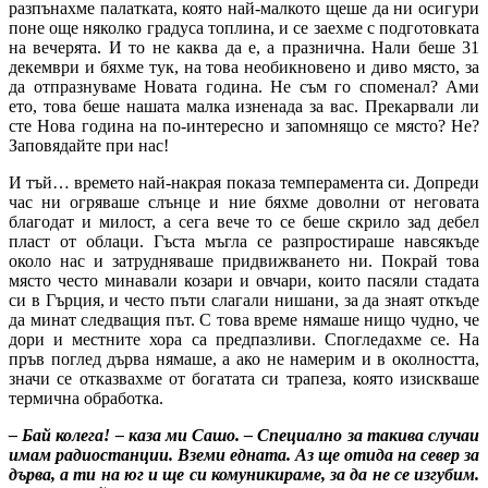
разпънахме палатката, която най-малкото щеше да ни осигури
поне още няколко градуса топлина, и се заехме с подготовката
на вечерята. И то не каква да е, а празнична. Нали беше 31
декември и бяхме тук, на това необикновено и диво място, за
да отпразнуваме Новата година. Не съм го споменал? Ами
ето, това беше нашата малка изненада за вас. Прекарвали ли
сте Нова година на по-интересно и запомнящо се място? Не?
Заповядайте при нас!
И тъй… времето най-накрая показа темперамента си. Допреди
час ни огряваше слънце и ние бяхме доволни от неговата
благодат и милост, а сега вече то се беше скрило зад дебел
пласт от облаци. Гъста мъгла се разпростираше навсякъде
около нас и затрудняваше придвижването ни. Покрай това
място често минавали козари и овчари, които пасяли стадата
си в Гърция, и често пъти слагали нишани, за да знаят откъде
да минат следващия път. С това време нямаше нищо чудно, че
дори и местните хора са предпазливи. Спогледахме се. На
пръв поглед дърва нямаше, а ако не намерим и в околността,
значи се отказвахме от богатата си трапеза, която изискваше
термична обработка.
– Бай колега! – каза ми Сашо. – Специално за такива случаи
имам радиостанции. Вземи едната. Аз ще отида на север за
дърва, а ти на юг и ще си комуникираме, за да не се изгубим.