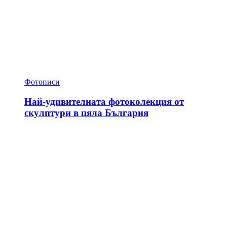
Фотописи
Най-удивителната фотоколекция от
скулптури в цяла България