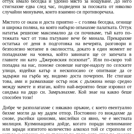
оттук имало беседка и удобно място за нощуване. До него
стигнахме едва след час, подведени за посоката от няколко
случайни минувачи, които взаимно си противоречаха.
Мястото се оказа и доста приятно – с голяма беседка, огнище
и широка поляна, на която набързо опънахме палатката. Оттук
нататък решихме максимално да си почиваме, тъй като по-
тежката част от това пътуване вече бе минала. Прекарахме
остатъка от деня в подготовка на вечерята, разговори и
безполезно мотаене в околността, докато в един момент не
попаднахме на човека, който завинаги ще се запечата в
главите ни като „Джеровския психопат”. Или по-скоро той
попадна на нас, понеже сновеше нагоре-надолу по селските
улици, яздейки катър и нескопосано се опитваше да се
задържи на гърба му, видимо доста почерпен. Не стигаше
това, ами и размахваше остър нож с дължина нещо средно
между мачете и ятаган, който най-вероятно беше изровил от
сандъка на дядо си. Замръзнахме. Кой знае на какво беше
способен този!
Добре че разполагахме с някакво оръжие, с което евентуално
бихме могли да му дадем отпор. Постоянно го виждахме да
снове, ръсейки цинизми, мислейки си явно, че е местната
милиция. Кулминацията дойде, когато поради невнимание
или заради изпитото количествo алкохол той се строполи от