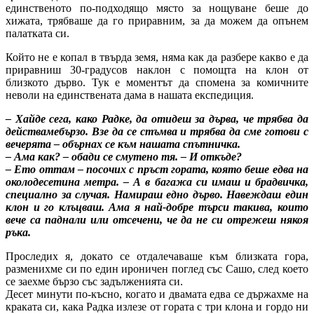
единственото по-подходящо място за нощуване беше до
хижата, трябваше да го приравним, за да можем да опънем
палатката си.
Който не е копал в твърда земя, няма как да разбере какво е да
приравниш 30-градусов наклон с помощта на клон от
близкото дърво. Тук е моментът да спомена за комичните
неволи на единствената дама в нашата експедиция.
– Хайде сега, како Радке, да отидеш за дърва, че трябва да
действамебързо. Взе да се стъмва и трябва да сме готови с
вечерята – обърнах се към нашата спътничка.
– Ама как? – обади се смутено тя. – И откъде?
– Ето оттам – посочих с пръст гората, която беше едва на
околодесетина метра. – А в багажа си имаш и брадвичка,
специално за случая. Намираш едно дърво. Навеждаш един
клон и го клъцваш. Ама я най-добре търси такива, които
вече са паднали или отсечени, че да не си отрежеш някоя
ръка.
Проследих я, докато се отдалечаваше към близката гора,
разменихме си по един ироничен поглед със Сашо, след което
се заехме бързо със задълженията си.
Десет минути по-късно, когато и двамата едва се държахме на
краката си, кака Радка излезе от гората с три клона и гордо ни