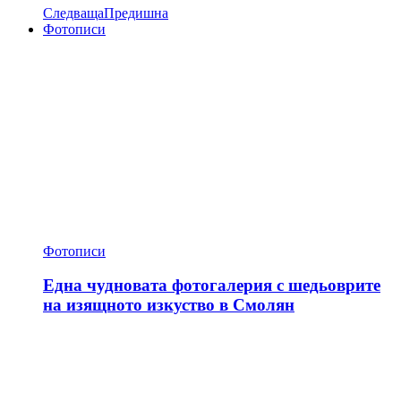
Следваща
Предишна
Фотописи
Фотописи
Една чудновата фотогалерия с шедьоврите
на изящното изкуство в Смолян