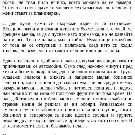
обяви, че това било всичко, което можело да се намери.
Отново се спогледахме и мислено се съгласихме, че не всички
жени стават за планинарки.
С две думи, сами си събрахме дърва и си сготвихме.
Всъщност жената в компанията ни я бяхме взели в случай, че
срещнем мечка, за да я пуснем като примамка, но не казвайте
на никого. Това е нашата малка тайна. Няма нищо по-хубаво
от това да се отпуснеш в палатката, след като си ходил
толкова, че всяка част от тялото те боли или проскърцва.
Едва полегнали в удобната палатка дочухме жужащия звук от
приближаващ се автомобил. Само след няколко минути пред
хижата беше паркиран модерен високопроходим джип. Група
младежи влязоха в хижата и запалиха малък бензинов
генератор, който започна да издава шум – нещо средно между
разярена мечка, гонеща гъбар, и натровен лопатар, и надуха
най-новия хит на една от поп-фолк фуриите по това време. На
нас действително ни беше много смешно, понеже съдбата по
странен начин бе решила да ни ободри. Разказвахме си
смешни случки и забавни истории и така до полунощ, когато
бензинът в генератора за наше щастие свърши и групата
нямаше друг избор, освен да се прибере в уютното си селце. И
в този момент настъпи безпаметен сън…