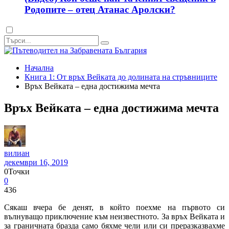
Родопите – отец Атанас Аролски?
Dark
mode
Начална
Книга 1: От връх Вейката до долината на стръвниците
Връх Вейката – една достижима мечта
Връх Вейката – една достижима мечта
вилиан
декември 16, 2019
0
Точки
0
436
Сякаш вчера бе денят, в който поехме на първото си
вълнуващо приключение към неизвестното. За връх Вейката и
за граничната бразда само бяхме чели или си преразказвахме