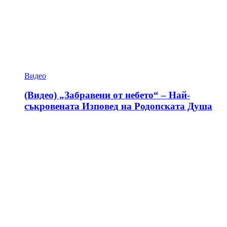
Видео
(Видео) „Забравени от небето“ – Най-
съкровената Изповед на Родопската Душа