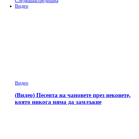
Следваща
Предишна
Видео
Видео
(Видео) Песента на чановете през вековете,
която никога няма да замлъкне