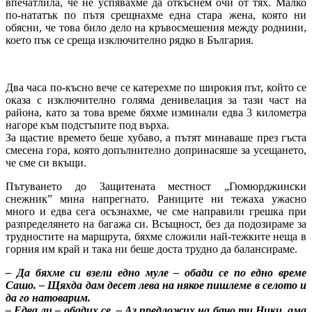
впечатлила, че не успявахме да откъснем очи от тях. Малко
по-нататък по пътя срещнахме една стара жена, която ни
обясни, че това било дело на кръвосмешения между роднини,
което пък се среща изключително рядко в България.
Два часа по-късно вече се катерехме по широкия път, който се
оказа с изключително голяма денивелация за тази част на
района, като за това време бяхме изминали едва 3 километра
нагоре към подстъпите под върха.
За щастие времето беше хубаво, а пътят минаваше през гъста
смесена гора, която допълнително допринасяше за усещането,
че сме си вкъщи.
Пътуването до Защитената местност „Гюмюрджински
снежник” мина напрегнато. Раниците ни тежаха ужасно
много и едва сега осъзнахме, че сме направили грешка при
разпределянето на багажа си. Всъщност, без да подозираме за
трудностите на маршрута, бяхме сложили най-тежките неща в
горния им край и така ни беше доста трудно да балансираме.
– Да бяхме си взели едно муле – обади се по едно време
Сашо. – Щяхда дам десет лева на някое пишлеме в селото и
да го натоварим.
– Едва ли – обадих се. – Аз предложих на бачо ти Ники, ама