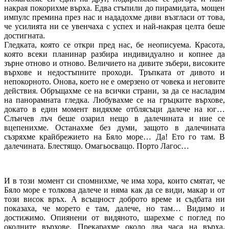
накрая покорихме върха. Едва стъпили до пирамидата, мощен
импулс премина през нас и нададохме диви възгласи от това,
че усилията ни се увенчаха с успех и най-накрая целта беше
достигната.
Гледката, която се откри пред нас, бе неописуема. Красота,
която всеки планинар разбира индивидуално и копнее да
зърне отново и отново. Величието на дивите зъбери, високите
върхове и недостъпните проходи. Тръпката от дивото и
непокорното. Онова, което не е омерзено от човека и неговите
действия. Обръщахме се на всички страни, за да се насладим
на панорамната гледка. Любувахме се на гръцките върхове,
докато в един момент видяхме отблясъци далече на юг…
Слънчев лъч беше озарил нещо в далечината и ние се
вцепенихме. Останахме без думи, защото в далечината
съзряхме крайбрежието на Бяло море… Да! Ето го там. В
далечината. Блестящо. Омагьосващо. Порто Лагос…
И в този момент си спомнихме, че има хора, които смятат, че
Бяло море е толкова далече и няма как да се види, макар и от
този висок връх. А всъщност доброто време и съдбата ни
показаха, че морето е там, далече, но там… Видимо и
достижимо. Опиянени от видяното, шарехме с поглед по
околните върхове. Прекарахме около два часа на върха,