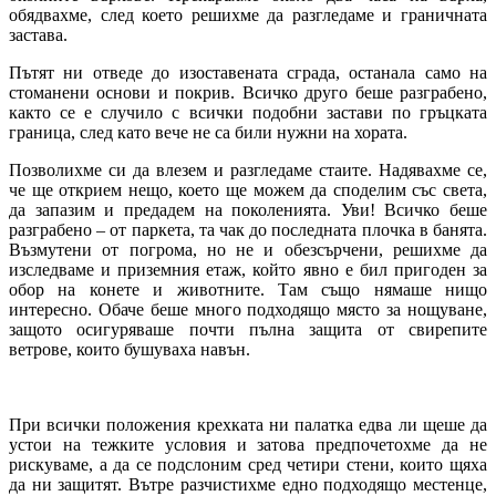
обядвахме, след което решихме да разгледаме и граничната
застава.
Пътят ни отведе до изоставената сграда, останала само на
стоманени основи и покрив. Всичко друго беше разграбено,
както се е случило с всички подобни застави по гръцката
граница, след като вече не са били нужни на хората.
Позволихме си да влезем и разгледаме стаите. Надявахме се,
че ще открием нещо, което ще можем да споделим със света,
да запазим и предадем на поколенията. Уви! Всичко беше
разграбено – от паркета, та чак до последната плочка в банята.
Възмутени от погрома, но не и обезсърчени, решихме да
изследваме и приземния етаж, който явно е бил пригоден за
обор на конете и животните. Там също нямаше нищо
интересно. Обаче беше много подходящо място за нощуване,
защото осигуряваше почти пълна защита от свирепите
ветрове, които бушуваха навън.
При всички положения крехката ни палатка едва ли щеше да
устои на тежките условия и затова предпочетохме да не
рискуваме, а да се подслоним сред четири стени, които щяха
да ни защитят. Вътре разчистихме едно подходящо местенце,