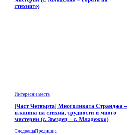
стихиите)
Интересни места
[Част Четвърта] Многоликата Странджа –
планина на стихии, трудности и много
мистерии (с. Звездец – с. Младежко)
Следваща
Предишна