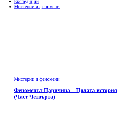
Експедиции
Мистерии и феномени
Мистерии и феномени
Феноменът Царичина – Цялата история
(Част Четвърта)