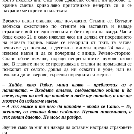
крайна сметка криво-ляво приготвихме вечерята си и се
нахранихме скрити в палатката.
Времето навън ставаше още по-ужасно. Стъмни се. Вятърът
заблъска ожесточено по стените на заставата и нададе
страховит вой от единствената избита врата на входа. Часът
беше около 21 и само няколко часа ни деляха от посрещането
на Новата година. Бяхме се изморили от пътя, та затова
решихме да поспим, а десетина минути преди 24 часа да
излезем навън и да се почерпим с винце. Речено-сторено.
Спане обаче нямаше, поради непрестанните шумове около
нас. В главите ни те се превръщаха в стъпки на промъкващ се
психопат от селото, дошъл да ни осакати и убие, или на
някакви диви зверове, търсещи поредната си жертва.
– Хайде, како Радке, мини вляво – предложих аз в
палатката. – Входъте отляво, следователно който и да
влезе, първо на теб ще попадне и тебе ще нападне, а ние ще
можем да избягаме навън.
– А пък може и тя него да нападне – обади се Сашо. – Те,
жените, са такива диви създания. Пускат питомното, а
пък гонят дивото. Не мож ги разбра.
Звучен смях за миг ни накара да оставим настрана страховете
си.