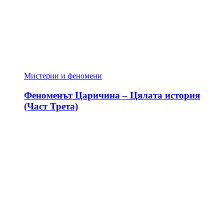
Мистерии и феномени
Феноменът Царичина – Цялата история
(Част Трета)