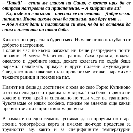
– Чакай! – сепна ме гласът на Сашо, с когото щях да се
отправя напървото си приключение. – А кибрит взе ли?
– Ех, къде ми е акълът – плеснах се по челото. – Добре че ми
напомни. Иначе щяхме огън да запалим, ама друг път…
– Абе я виж дали и палатката си взел, че да не останем да
спим в плевнята на някоя баба.
Кикотът ни прерасна в бурен смях. Нямаше нищо по-хубаво от
доброто настроение.
Половин час по-късно багажът ни беше разпределен почти
поравно. В моята 50-литрова раница бяха храната, водата,
одеалото и дребните неща, докато колегата по съдба беше
нарамил палатката, примуса и други полезни джунджурии.
След като поне няколко пъти проверихме всичко, нарамихме
тежките раници и поехме на път.
Планът ни беше да достигнем с кола до село Горно Къпиново
и оттам пеша да се отправим към върха. Това беше първото ни
ходене в този край и специално по тази част на границата.
Чувствахме се някак особено, понеже не знаехме още какви
препятствия ни е приготвил маршрутът.
В рамките на една седмица успяхме да го проучим по стара
военна топографска карта и имахме що-годе представа за
трудността му, както и за специфичните температурни