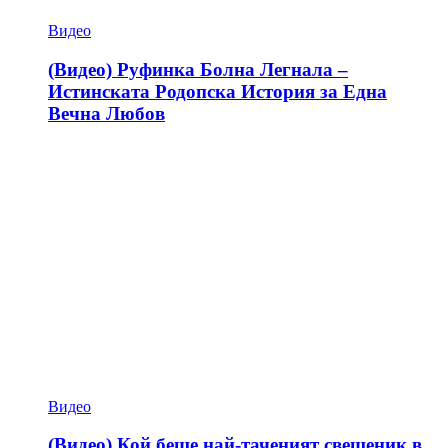
Видео
(Видео) Руфинка Болна Легнала –
Истинската Родопска История за Една
Вечна Любов
Видео
(Видео) Кой беше най-таченият свещеник в