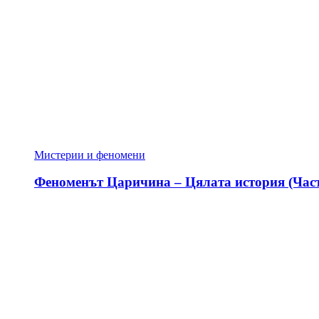
Мистерии и феномени
Феноменът Царичина – Цялата история (Част