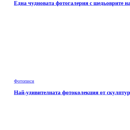
Една чудновата фотогалерия с шедьоврите н
Фотописи
Най-удивителната фотоколекция от скулптур