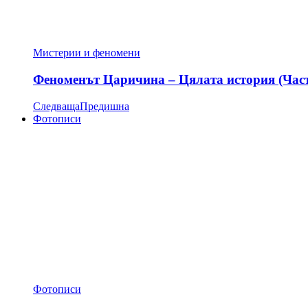
Мистерии и феномени
Феноменът Царичина – Цялата история (Час
Следваща
Предишна
Фотописи
Фотописи