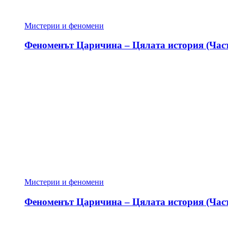
Мистерии и феномени
Феноменът Царичина – Цялата история (Част
Мистерии и феномени
Феноменът Царичина – Цялата история (Част