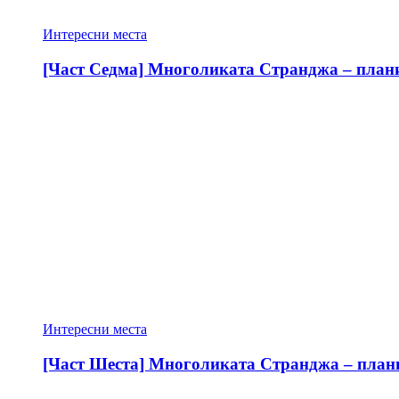
Интересни места
[Част Седма] Многоликата Странджа – планин
Интересни места
[Част Шеста] Многоликата Странджа – планин