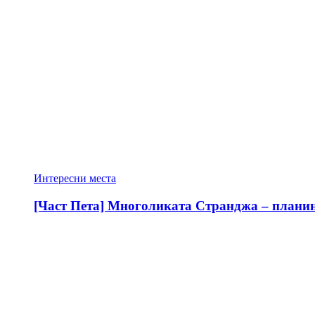
Интересни места
[Част Пета] Многоликата Странджа – планина