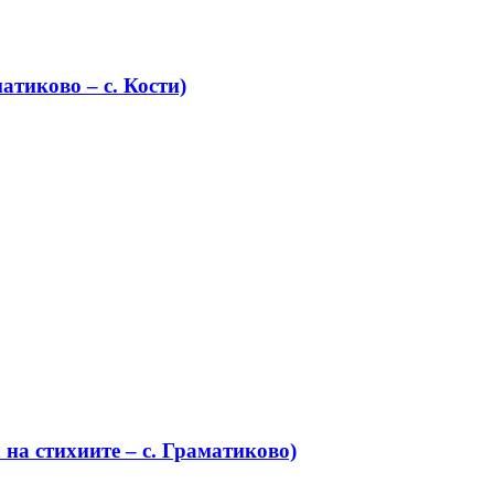
атиково – с. Кости)
на стихиите – с. Граматиково)