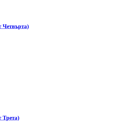
 Четвърта)
 Трета)