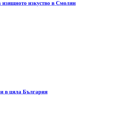
а изящното изкуство в Смолян
и в цяла България