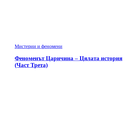
Мистерии и феномени
Феноменът Царичина – Цялата история
(Част Трета)