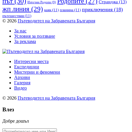
път
(30)
Родопите
(27)
Странджа
(13)
Източни Родопи
(9)
жп линия
(29)
приключения
(18)
каяк
(11)
планина
(11)
пътешествия
(11)
© 2026
Пътеводител на Забравената България
За нас
Условия за ползване
За реклама
Интересни места
Експедиции
Мистерии и феномени
Архиви
Галерия
Видео
© 2026
Пътеводител на Забравената България
Влез
Добре дошъл