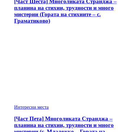
[Част Шеста] Многоликата Странджа –
планина на стихии, трудности и много
мистерии (Гората на стихиите – с.
Граматиково)
Интересни места
[Част Пета] Многоликата Странджа –
планина на стихии, трудности и много
мистерии (с. Младежко – Гората на