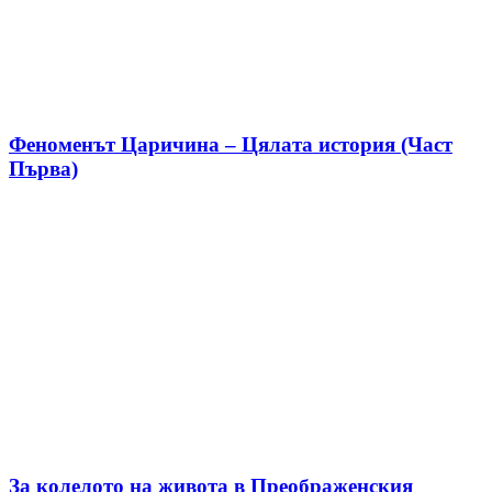
Феноменът Царичина – Цялата история (Част
Първа)
За колелото на живота в Преображенския