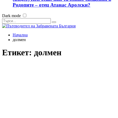
Родопите – отец Атанас Аролски?
Dark mode
Начална
долмен
Етикет:
долмен