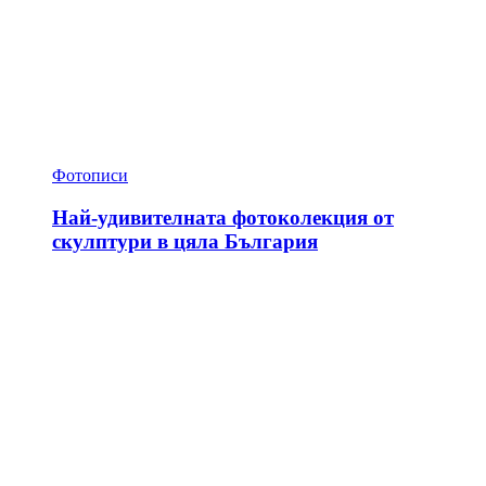
Фотописи
Най-удивителната фотоколекция от
скулптури в цяла България