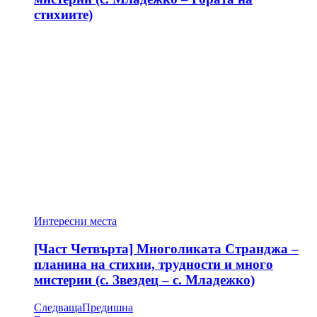
стихиите)
Интересни места
[Част Четвърта] Многоликата Странджа –
планина на стихии, трудности и много
мистерии (с. Звездец – с. Младежко)
Следваща
Предишна