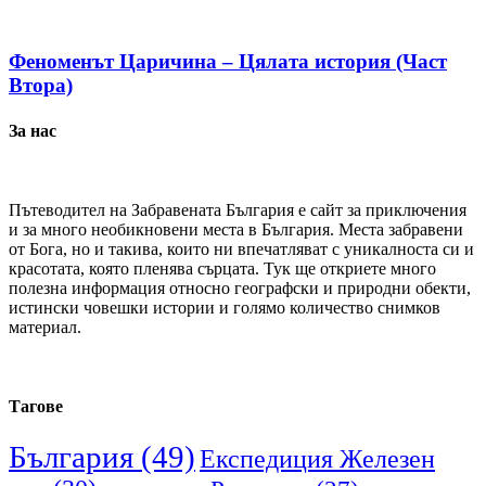
Феноменът Царичина – Цялата история (Част
Втора)
За нас
Пътеводител на Забравената България е сайт за приключения
и за много необикновени места в България. Места забравени
от Бога, но и такива, които ни впечатляват с уникалноста си и
красотата, която пленява сърцата. Тук ще откриете много
полезна информация относно географски и природни обекти,
истински човешки истории и голямо количество снимков
материал.
Тагове
България
(49)
Експедиция Железен