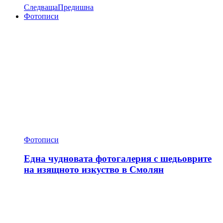
Следваща
Предишна
Фотописи
Фотописи
Една чудновата фотогалерия с шедьоврите
на изящното изкуство в Смолян