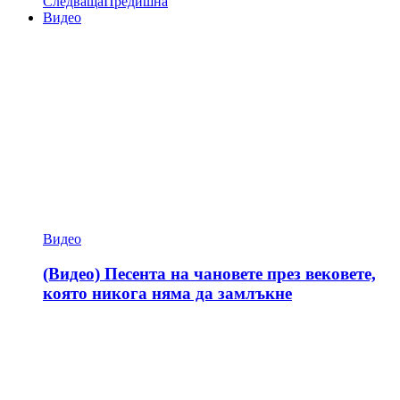
Следваща
Предишна
Видео
Видео
(Видео) Песента на чановете през вековете,
която никога няма да замлъкне