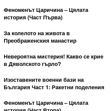
Феноменът Царичина – Цялата
история (Част Първа)
За колелото на живота в
Преображенския манастир
Невероятна мистерия! Какво се крие
в Дяволското гърло?
Изоставените военни бази на
България Част 1: Ракетни поделения
Феноменът Царичина – Цялата
история (Част Втора)