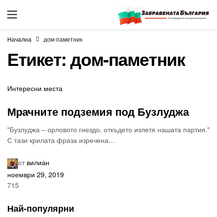
Начална
дом-паметник
Етикет:
дом-паметник
Интересни места
Мрачните подземия под Бузлуджа
"Бузлуджа – орловото гнездо, откъдето излетя нашата партия."
С тази крилата фраза изречена…
от
вилиан
ноември 29, 2019
715
Най-популярни