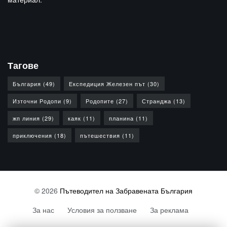
Тагове
България
(49)
Експедиция Железен път
(30)
Източни Родопи
(9)
Родопите
(27)
Странджа
(13)
жп линия
(29)
каяк
(11)
планина
(11)
приключения
(18)
пътешествия
(11)
© 2026
Пътеводител на Забравената България
За нас
Условия за ползване
За реклама