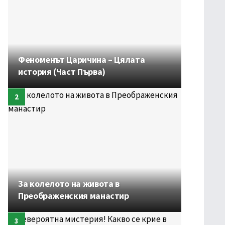
Феноменът Царичина – Цялата
история (Част Първа)
За колелото на живота в
Преображенския манастир