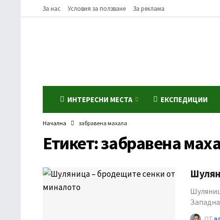
За нас
Условия за ползване
За реклама
ИНТЕРЕСНИ МЕСТА
ЕКСПЕДИЦИИ
Начална
забравена махала
Етикет:
забравена мах
Шулян
Шуляница
Западна
ОТ
а