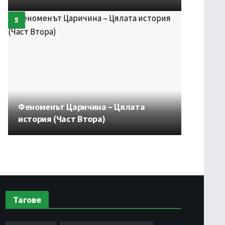
Феноменът Царичина – Цялата
история (Част Втора)
Тагове