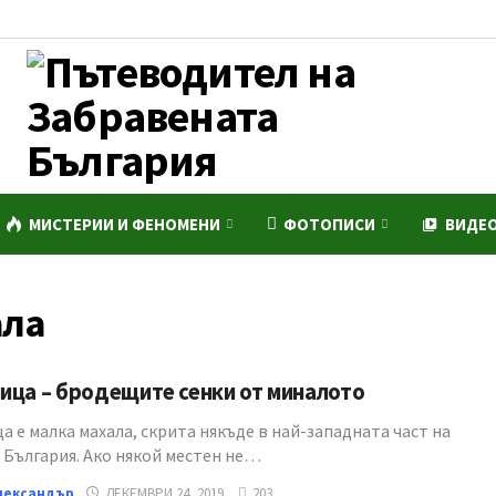
МИСТЕРИИ И ФЕНОМЕНИ
ФОТОПИСИ
ВИДЕ
ала
ица – бродещите сенки от миналото
 е малка махала, скрита някъде в най-западната част на
 България. Ако някой местен не…
лександър
ДЕКЕМВРИ 24, 2019
203