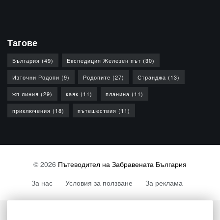
Тагове
България
(49)
Експедиция Железен път
(30)
Източни Родопи
(9)
Родопите
(27)
Странджа
(13)
жп линия
(29)
каяк
(11)
планина
(11)
приключения
(18)
пътешествия
(11)
© 2026
Пътеводител на Забравената България
За нас
Условия за ползване
За реклама