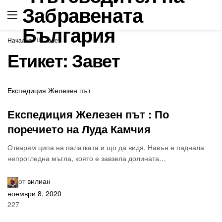
Начална
Завет
Етикет:
Завет
Експедиция Железен път
Експедиция Железен път : По
поречието на Луда Камчия
Отварям ципа на палатката и що да видя. Навън е паднала
непрогледна мъгла, която е завзела долината…
от
вилиан
ноември 8, 2020
227