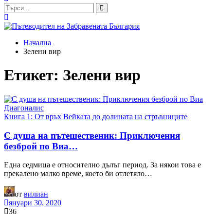
Начална
Зелени вир
Етикет:
Зелени вир
Книга 1: От връх Вейката до долината на стръвниците
С душа на пътешественик: Приключения
безброй по Виа…
Една седмица е относително дълъг период. За някои това е
прекалено малко време, което би отлетяло…
от
вилиан
януари 30, 2020
36