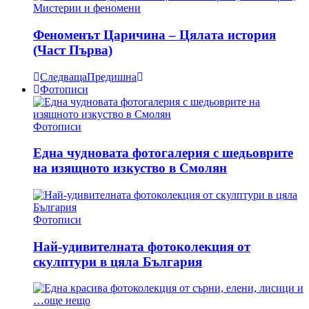
Мистерии и феномени
Феноменът Царичина – Цялата история
(Част Първа)
Следваща
Предишна
Фотописи
Фотописи
Една чудновата фотогалерия с шедьоврите
на изящното изкуство в Смолян
Фотописи
Най-удивителната фотоколекция от
скулптури в цяла България