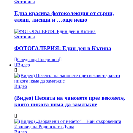
Фотописи
Една красива фотоколекция от сърни,
елени, лисици и …още нещо
Фотописи
ФОТОГАЛЕРИЯ: Един ден в Кътина
Следваща
Предишна
Видео
Видео
(Видео) Песента на чановете през вековете,
която никога няма да замлъкне
Видео