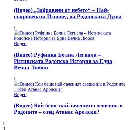
(Видео) „Забравени от небето“ – Най-
съкровената Изповед на Родопската Душа
Видео
(Видео) Руфинка Болна Легнала –
Истинската Родопска История за Една
Вечна Любов
Видео
(Видео) Кой беше най-таченият свещеник в
Родопите – отец Атанас Аролски?
Dark
mode