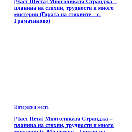
[Част Шеста] Многоликата Странджа –
планина на стихии, трудности и много
мистерии (Гората на стихиите – с.
Граматиково)
Интересни места
[Част Пета] Многоликата Странджа –
планина на стихии, трудности и много
мистерии (с. Младежко – Гората на