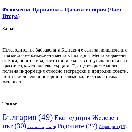
Феноменът Царичина – Цялата история (Част
Втора)
За нас
Пътеводител на Забравената България е сайт за приключения
и за много необикновени места в България. Места забравени
от Бога, но и такива, които ни впечатляват с уникалноста си и
красотата, която пленява сърцата. Тук ще откриете много
полезна информация относно географски и природни обекти,
истински човешки истории и голямо количество снимков
материал.
Тагове
България
(49)
Експедиция Железен
път
(30)
Родопите
(27)
Странджа
(13)
Източни Родопи
(9)