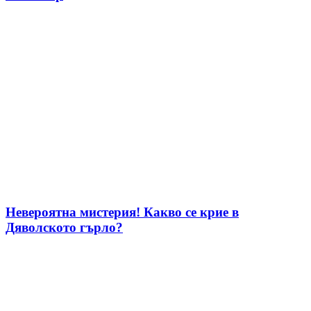
Невероятна мистерия! Какво се крие в
Дяволското гърло?