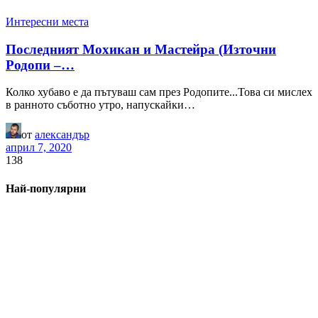
Интересни места
Последният Мохикан и Мастейра (Източни
Родопи –…
Колко хубаво е да пътуваш сам през Родопите...Това си мислех
в ранното съботно утро, напускайки…
от
александър
април 7, 2020
138
Най-популярни