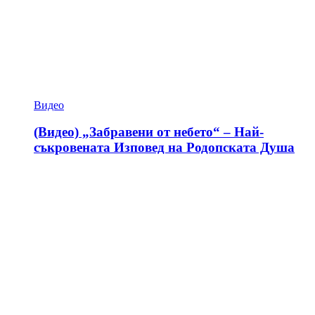
Видео
(Видео) „Забравени от небето“ – Най-
съкровената Изповед на Родопската Душа