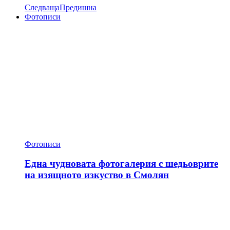
Следваща
Предишна
Фотописи
Фотописи
Една чудновата фотогалерия с шедьоврите
на изящното изкуство в Смолян