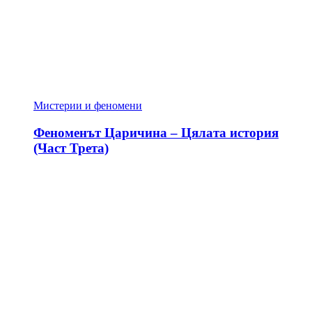
Мистерии и феномени
Феноменът Царичина – Цялата история
(Част Трета)