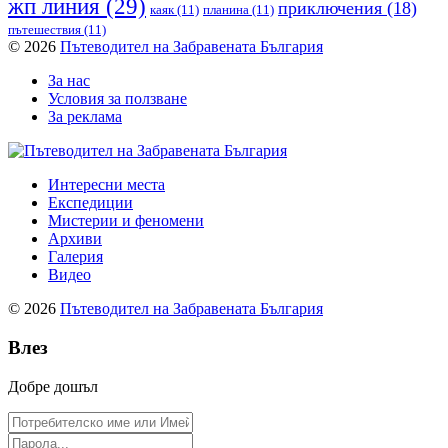
жп линия
(29)
приключения
(18)
каяк
(11)
планина
(11)
пътешествия
(11)
© 2026
Пътеводител на Забравената България
За нас
Условия за ползване
За реклама
Интересни места
Експедиции
Мистерии и феномени
Архиви
Галерия
Видео
© 2026
Пътеводител на Забравената България
Влез
Добре дошъл