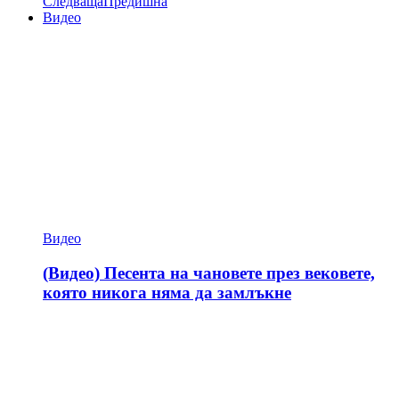
Следваща
Предишна
Видео
Видео
(Видео) Песента на чановете през вековете,
която никога няма да замлъкне