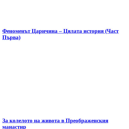
Феноменът Царичина – Цялата история (Част
Първа)
За колелото на живота в Преображенския
манастир