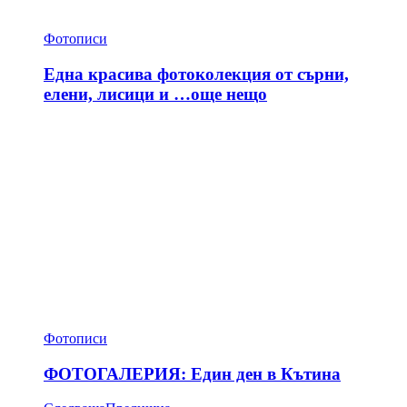
Фотописи
Една красива фотоколекция от сърни,
елени, лисици и …още нещо
Фотописи
ФОТОГАЛЕРИЯ: Един ден в Кътина