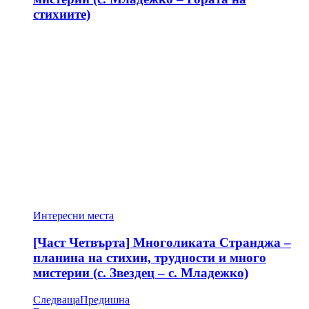
стихиите)
Интересни места
[Част Четвърта] Многоликата Странджа –
планина на стихии, трудности и много
мистерии (с. Звездец – с. Младежко)
Следваща
Предишна