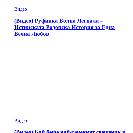
Видео
(Видео) Руфинка Болна Легнала –
Истинската Родопска История за Една
Вечна Любов
Видео
(Видео) Кой беше най-таченият свещеник в