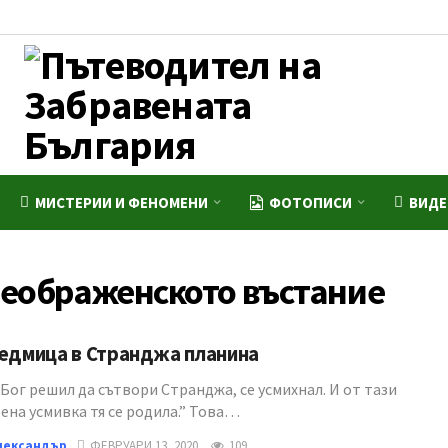
МИСТЕРИИ И ФЕНОМЕНИ
ФОТОПИСИ
ВИД
еображенското въстание
седмица в Странджа планина
Бог решил да сътвори Странджа, се усмихнал. И от тази
ена усмивка тя се родила.” Това…
лександър
ФЕВРУАРИ 13, 2020
109