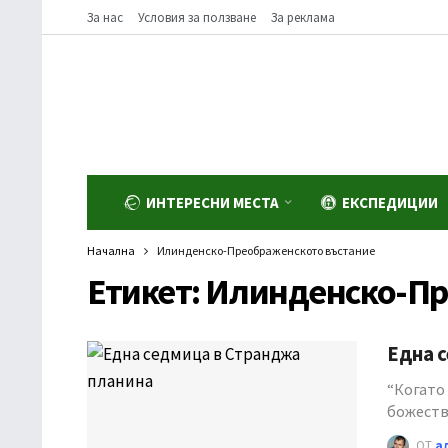
За нас
Условия за ползване
За реклама
ИНТЕРЕСНИ МЕСТА
ЕКСПЕДИЦИИ
Начална
Илинденско-Преображенското въстание
Етикет:
Илинденско-Пр
Една 
“Когато 
божеств
ОТ
а