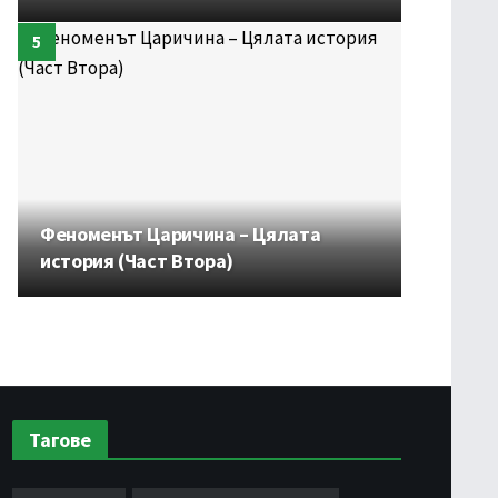
Феноменът Царичина – Цялата
история (Част Втора)
Тагове