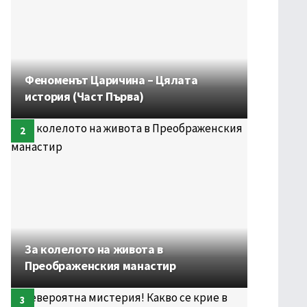
Феноменът Царичина – Цялата
история (Част Първа)
За колелото на живота в
Преображенския манастир