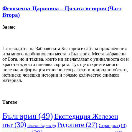
Феноменът Царичина – Цялата история (Част
Втора)
За нас
Пътеводител на Забравената България е сайт за приключения
и за много необикновени места в България. Места забравени
от Бога, но и такива, които ни впечатляват с уникалноста си и
красотата, която пленява сърцата. Тук ще откриете много
полезна информация относно географски и природни обекти,
истински човешки истории и голямо количество снимков
материал.
Тагове
България
(49)
Експедиция Железен
път
(30)
Родопите
(27)
Странджа
(13)
Източни Родопи
(9)