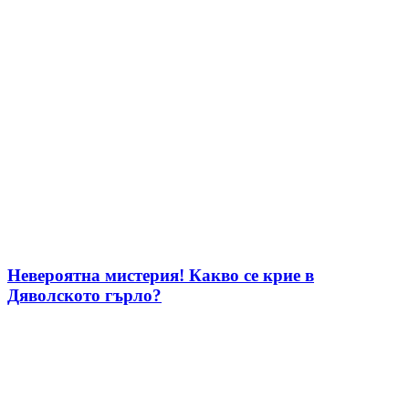
Невероятна мистерия! Какво се крие в
Дяволското гърло?