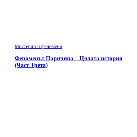
Мистерии и феномени
Феноменът Царичина – Цялата история
(Част Трета)