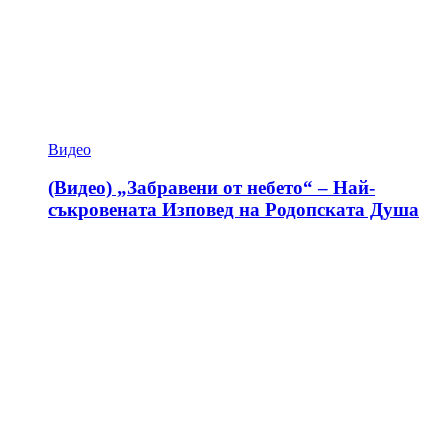
Видео
(Видео) „Забравени от небето“ – Най-
съкровената Изповед на Родопската Душа