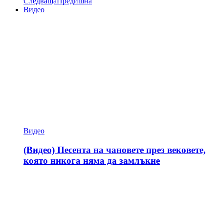
Следваща
Предишна
Видео
Видео
(Видео) Песента на чановете през вековете,
която никога няма да замлъкне