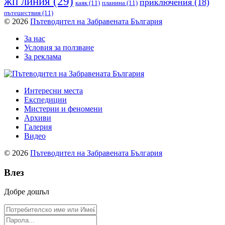
жп линия
(29)
приключения
(18)
каяк
(11)
планина
(11)
пътешествия
(11)
© 2026
Пътеводител на Забравената България
За нас
Условия за ползване
За реклама
Интересни места
Експедиции
Мистерии и феномени
Архиви
Галерия
Видео
© 2026
Пътеводител на Забравената България
Влез
Добре дошъл