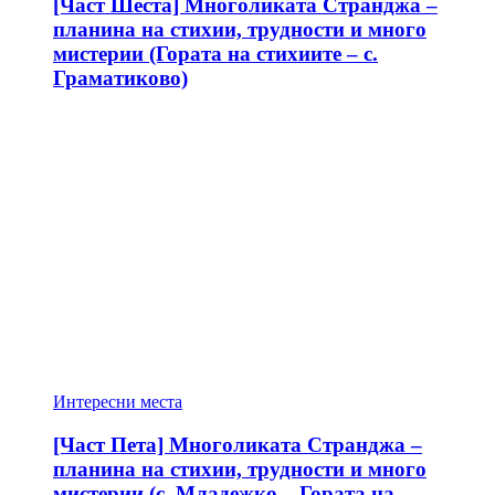
[Част Шеста] Многоликата Странджа –
планина на стихии, трудности и много
мистерии (Гората на стихиите – с.
Граматиково)
Интересни места
[Част Пета] Многоликата Странджа –
планина на стихии, трудности и много
мистерии (с. Младежко – Гората на