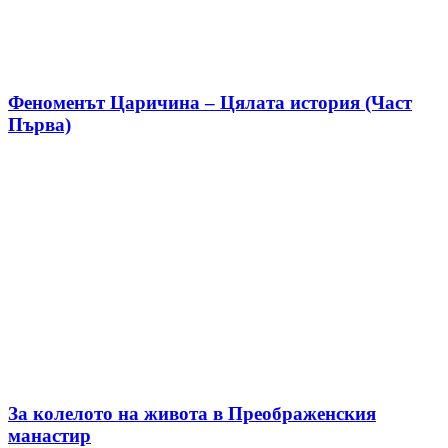
Феноменът Царичина – Цялата история (Част
Първа)
За колелото на живота в Преображенския
манастир