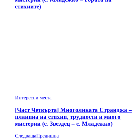
стихиите)
Интересни места
[Част Четвърта] Многоликата Странджа –
планина на стихии, трудности и много
мистерии (с. Звездец – с. Младежко)
Следваща
Предишна