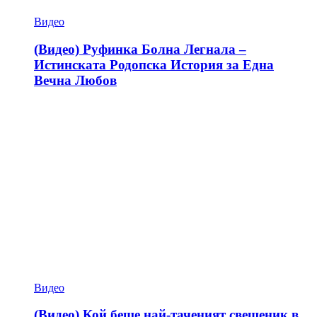
Видео
(Видео) Руфинка Болна Легнала –
Истинската Родопска История за Една
Вечна Любов
Видео
(Видео) Кой беше най-таченият свещеник в