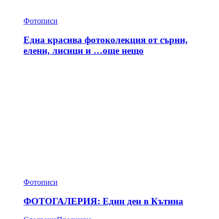
Фотописи
Една красива фотоколекция от сърни,
елени, лисици и …още нещо
Фотописи
ФОТОГАЛЕРИЯ: Един ден в Кътина