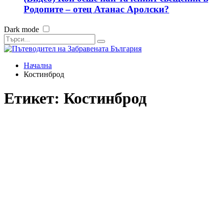
Родопите – отец Атанас Аролски?
Dark mode
Начална
Костинброд
Етикет:
Костинброд