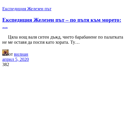
Експедиция Железен път
Експедиция Железен път – по пътя към морето:
…
Цяла нощ валя ситен дъжд, чието барабанене по палатката
не ме оставя да поспя като хората. Ту…
от
вилиан
април 5, 2020
382