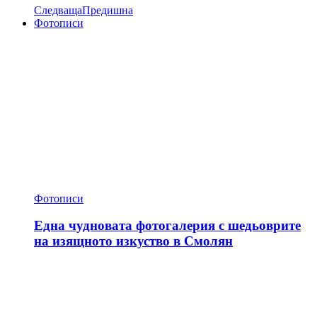
Следваща
Предишна
Фотописи
Фотописи
Една чудновата фотогалерия с шедьоврите
на изящното изкуство в Смолян