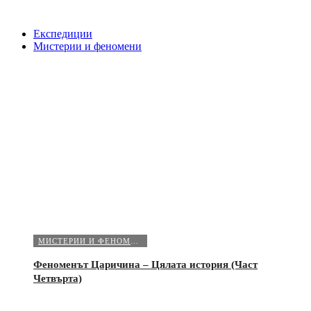
Експедиции
Мистерии и феномени
МИСТЕРИИ И ФЕНОМЕНИ
Феноменът Царичина – Цялата история (Част
Четвърта)