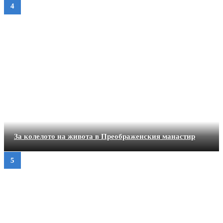
За колелото на живота в Преображенския манастир