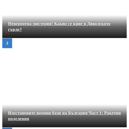
Невероятна мистерия! Какво се крие в Дяволското
гърло?
Изоставените военни бази на България Част 1: Ракетни
поделения