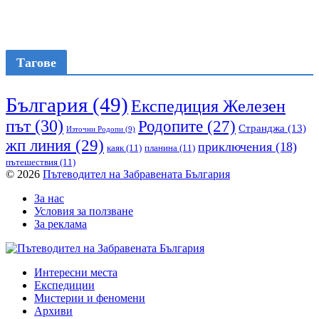
Тагове
България
(49)
Експедиция Железен
път
(30)
Родопите
(27)
Странджа
(13)
Източни Родопи
(9)
жп линия
(29)
приключения
(18)
каяк
(11)
планина
(11)
пътешествия
(11)
© 2026
Пътеводител на Забравената България
За нас
Условия за ползване
За реклама
Интересни места
Експедиции
Мистерии и феномени
Архиви