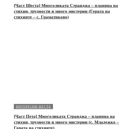
[Част Шеста] Многоликата Странджа – планина на
стихии, трудности и много мистерии (Гората на
стихиите – с. Граматиково)
ИНТЕРЕСНИ МЕСТА
[Част Пета] Многоликата Странджа – планина на
стихии, трудности и много мистерии (с. Младежко –
Гората на стихиите)