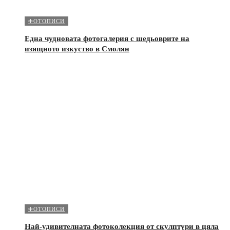
ФОТОПИСИ
Една чудновата фотогалерия с шедьоврите на
изящното изкуство в Смолян
ФОТОПИСИ
Най-удивителната фотоколекция от скулптури в цяла