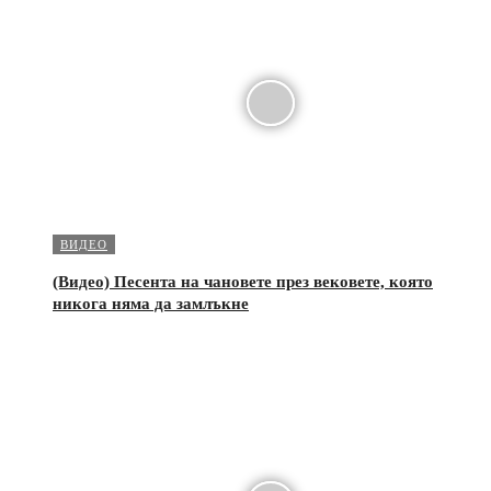
ВИДЕО
(Видео) Песента на чановете през вековете, която
никога няма да замлъкне