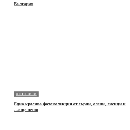
България
ФОТОПИСИ
Една красива фотоколекция от сърни, елени, лисици и
…още нещо