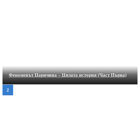
Феноменът Царичина – Цялата история (Част Първа)