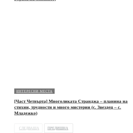
ИНТЕРЕСНИ МЕСТА
[Част Четвърта] Многоликата Странджа – планина на
стихии, трудности и много мистерии (с. Звездец – с.
Младежко)
СЛЕДВАЩА
ПРЕДИШНА