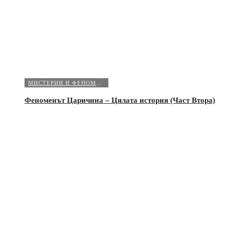
МИСТЕРИИ И ФЕНОМЕНИ
Феноменът Царичина – Цялата история (Част Втора)