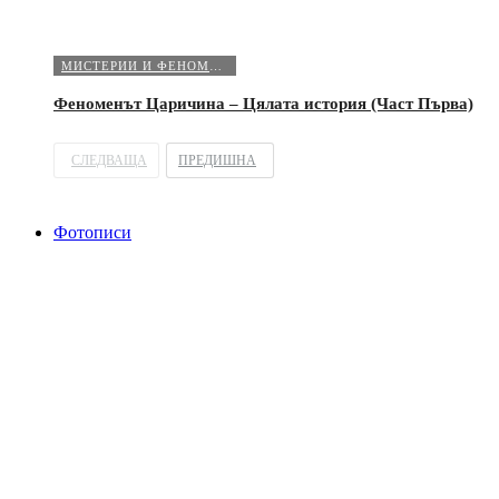
МИСТЕРИИ И ФЕНОМЕНИ
Феноменът Царичина – Цялата история (Част Първа)
СЛЕДВАЩА
ПРЕДИШНА
Фотописи