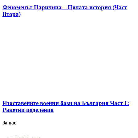
Феноменът Царичина – Цялата история (Част
Втора)
Изоставените военни бази на България Част 1:
Ракетни поделения
За нас