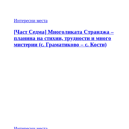
Интересни места
[Част Седма] Многоликата Странджа –
планина на стихии, трудности и много
мистерии (с. Граматиково – с. Кости)
Интересни места