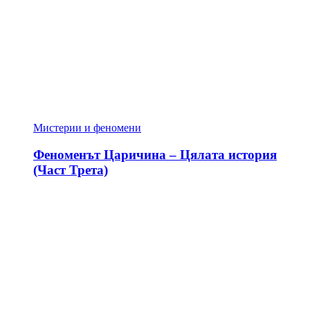
Мистерии и феномени
Феноменът Царичина – Цялата история
(Част Трета)