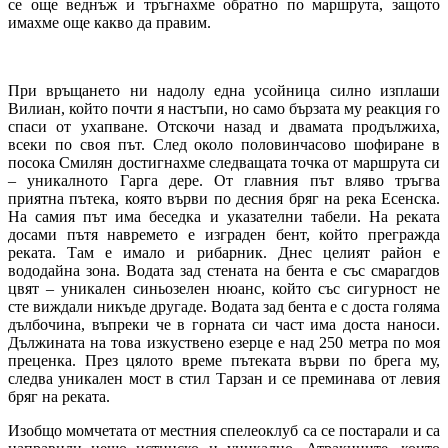
се още веднъж и тръгнахме обратно по маршрута, защото
имахме още какво да правим.
При връщането ни надолу една усойница силно изплаши
Вилиан, който почти я настъпи, но само бързата му реакция го
спаси от ухапване. Отскочи назад и двамата продължиха,
всеки по своя път. След около половинчасово шофиране в
посока Смилян достигнахме следващата точка от маршрута си
– уникалното Гарга дере. От главния път вляво тръгва
приятна пътека, която върви по десния бряг на река Есенска.
На самия път има беседка и указателни табели. На реката
досами пътя навремето е изграден бент, който прегражда
реката. Там е имало и рибарник. Днес целият район е
вододайна зона. Водата зад стената на бента е със смарагдов
цвят – уникален синьозелен нюанс, който със сигурност не
сте виждали никъде другаде. Водата зад бента е с доста голяма
дълбочина, въпреки че в горната си част има доста наноси.
Дължината на това изкуствено езерце е над 250 метра по моя
преценка. През цялото време пътеката върви по брега му,
следва уникален мост в стил Тарзан и се преминава от левия
бряг на реката.
Изобщо момчетата от местния спелеоклуб са се постарали и са