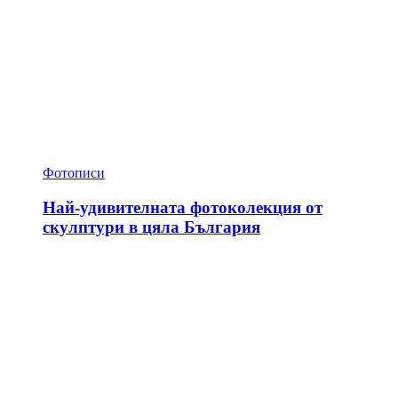
Фотописи
Най-удивителната фотоколекция от
скулптури в цяла България