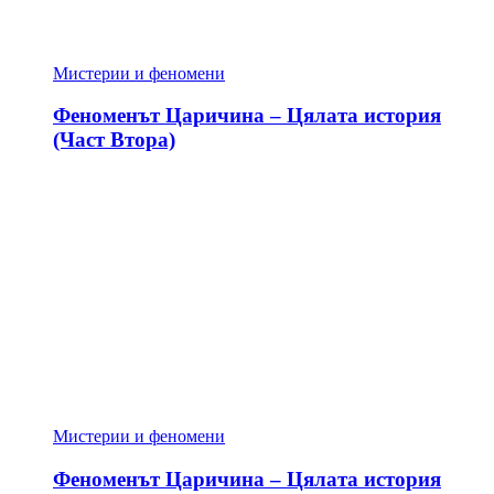
Мистерии и феномени
Феноменът Царичина – Цялата история
(Част Втора)
Мистерии и феномени
Феноменът Царичина – Цялата история