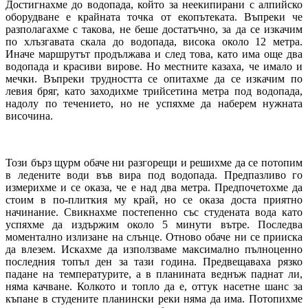
Достигнахме до водопада, който за неекипирани с алпийско
оборудване е крайната точка от екопътеката. Въпреки че
разполагахме с такова, не беше достатъчно, за да се изкачим
по хлъзгавата скала до водопада, висока около 12 метра.
Иначе маршрутът продължава и след това, като има още два
водопада и красиви вирове. Но местните казаха, че имало и
мечки. Въпреки трудността се опитахме да се изкачим по
левия бряг, като заходихме трийсетина метра под водопада,
надолу по течението, но не успяхме да наберем нужната
височина.
Този бърз щурм обаче ни разгорещи и решихме да се потопим
в ледените води във вира под водопада. Предпазливо го
измерихме и се оказа, че е над два метра. Предпочетохме да
стоим в по-плиткия му край, но се оказа доста приятно
начинание. Свикнахме постепенно със студената вода като
успяхме да издържим около 5 минути вътре. Последва
моментално излизане на слънце. Отново обаче ни се прииска
да влезем. Искахме да използваме максимално пълноценно
последния топъл ден за тази година. Предвещаваха рязко
падане на температурите, а в планината веднъж паднат ли,
няма качване. Колкото и топло да е, оттук насетне шанс за
къпане в студените планински реки няма да има. Потопихме