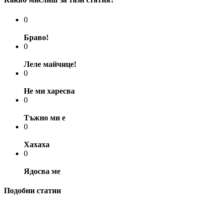
0
Браво!
0
Леле майчице!
0
Не ми харесва
0
Тъжно ми е
0
Хахаха
0
Ядосва ме
Подобни статии