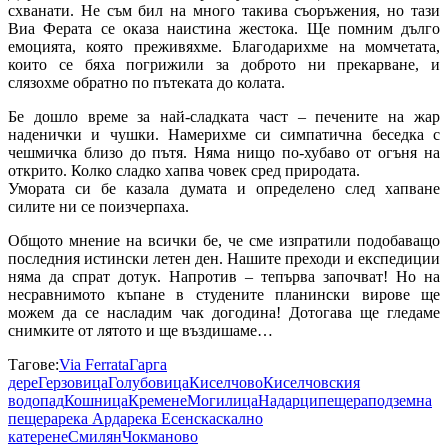
схванати. Не съм бил на много такива съоръжения, но тази
Виа Ферата се оказа наистина жестока. Ще помним дълго
емоцията, която преживяхме. Благодарихме на момчетата,
които се бяха погрижили за доброто ни прекарване, и
слязохме обратно по пътеката до колата.
Бе дошло време за най-сладката част – печените на жар
наденички и чушки. Намерихме си симпатична беседка с
чешмичка близо до пътя. Няма нищо по-хубаво от огъня на
открито. Колко сладко хапва човек сред природата.
Умората си бе казала думата и определено след хапване
силите ни се поизчерпаха.
Общото мнение на всички бе, че сме изпратили подобаващо
последния истински летен ден. Нашите преходи и експедиции
няма да спрат дотук. Напротив – тепърва започват! Но на
несравнимото къпане в студените планински вирове ще
можем да се насладим чак догодина! Дотогава ще гледаме
снимките от лятото и ще въздишаме…
Тагове:
Via Ferrata
Гарга
дере
Герзовица
Голубовица
Киселчово
Киселчовския
водопад
Кошница
Кремене
Могилица
Надарци
пещера
подземна
пещера
река Арда
река Есенска
скално
катерене
Смилян
Чокманово