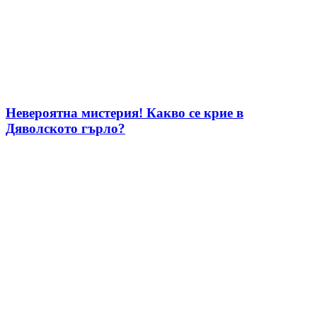
Невероятна мистерия! Какво се крие в
Дяволското гърло?