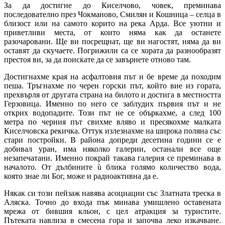
За да достигне до Киселчово, човек, преминава
последователно през Чокманово, Смилян и Кошница – селца в
близост или на самото корито на река Арда. Все уютни и
приветливи места, от които няма как да останете
разочаровани. Ще ви посрещнат, ще ви нагостят, няма да ви
оставят да скучаете. Погрижили са се хората да разнообразят
престоя ви, за да поискате да се завърнете отново там.
Достигнахме края на асфалтовия път и бе време да походим
пеша. Тръгнахме по черен горски път, който вие из гората,
прехвърля от другата страна на билото и достига в местността
Герзовица. Именно по него се заблудих първия път и не
открих водопадите. Този път не се объркахме, а след 100
метра по черния път свихме вляво и пресякохме малката
Киселчовска рекичка. Оттук излезнахме на широка поляна със
стари постройки. В района допреди десетина години се е
добивал уран, има няколко галерии, останали все още
незапечатани. Именно покрай такава галерия се преминава в
началото. От дълбините ù блика голямо количество вода,
която знае ли Бог, може и радиоактивна да е.
Някак си този пейзаж навява асоциации със Златната треска в
Аляска. Точно до входа пък минава умишлено оставената
мрежа от бившия кльон, с цел атракция за туристите.
Пътеката навлиза в смесена гора и започва леко изкачване.