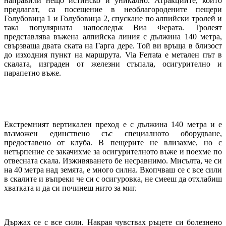
направили нещо истинско и уникално. Атракциите, които
предлагат, са посещение в необлагородените пещери
Голубовица 1 и Голубовица 2, спускане по алпийски тролей и
така популярната напоследък Виа Ферата. Тролеят
представлява въжена алпийска линия с дължина 140 метра,
свързваща двата ската на Гарга дере. Той ви връща в близост
до изходния пункт на маршрута. Via Ferrata е метален път в
скалата, изграден от железни стъпала, осигурително и
парапетно въже.
Екстремният вертикален преход е с дължина 140 метра и е
възможен единствено със специалното оборудване,
предоставено от клуба. В пещерите не влизахме, но с
нетърпение се закачихме за осигурителното въже и поехме по
отвесната скала. Изживяването бе несравнимо. Мисълта, че си
на 40 метра над земята, е много силна. Вкопчваш се с все сили
в скалите и въпреки че си с осигуровка, не смееш да отхлабиш
хватката и да си починеш нито за миг.
Държах се с все сили. Накрая чувствах ръцете си болезнено