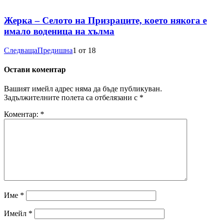
Жерка – Селото на Призраците, което някога е
имало воденица на хълма
Следваща
Предишна
1
от
18
Остави коментар
Вашият имейл адрес няма да бъде публикуван.
Задължителните полета са отбелязани с
*
Коментар:
*
Име
*
Имейл
*