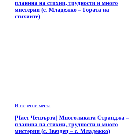
планина на стихии, трудности и много
мистерии (с. Младежко – Гората на
стихиите)
Интересни места
[Част Четвърта] Многоликата Странджа –
планина на стихии, трудности и много
мистерии (с. Звездец – с. Младежко)