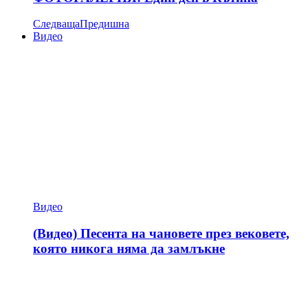
Следваща
Предишна
Видео
Видео
(Видео) Песента на чановете през вековете,
която никога няма да замлъкне