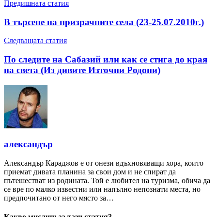
Предишната статия
В търсене на призрачните села (23-25.07.2010г.)
Следващата статия
По следите на Сабазий или как се стига до края
на света (Из дивите Източни Родопи)
александър
Александър Караджов е от онези вдъхновяващи хора, които
приемат дивата планина за свои дом и не спират да
пътешестват из родината. Той е любител на туризма, обича да
се вре по малко известни или напълно непознати места, но
предпочитано от него място за…
Какво мислиш за тази статия?