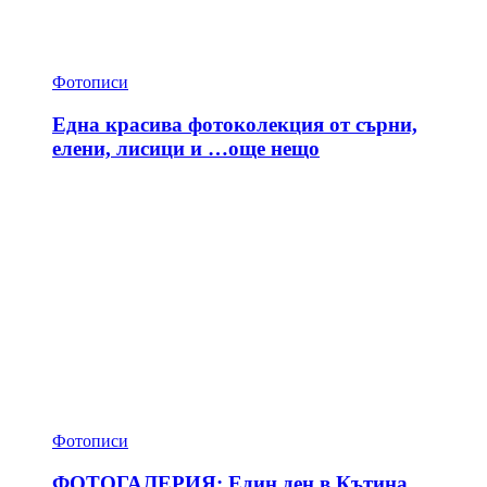
Фотописи
Една красива фотоколекция от сърни,
елени, лисици и …още нещо
Фотописи
ФОТОГАЛЕРИЯ: Един ден в Кътина