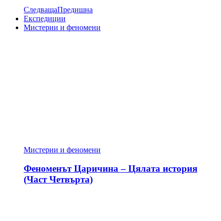
Следваща
Предишна
Експедиции
Мистерии и феномени
Мистерии и феномени
Феноменът Царичина – Цялата история
(Част Четвърта)