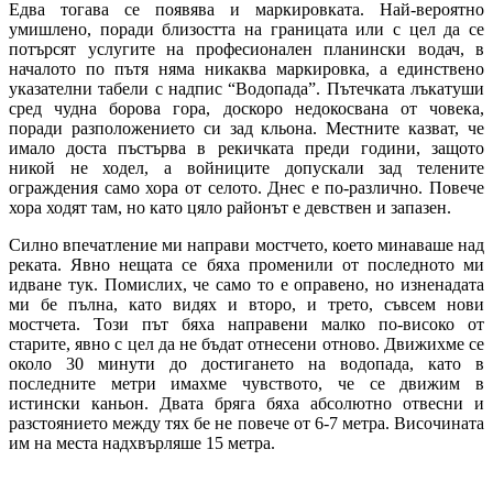
Едва тогава се появява и маркировката. Най-вероятно
умишлено, поради близостта на границата или с цел да се
потърсят услугите на професионален планински водач, в
началото по пътя няма никаква маркировка, а единствено
указателни табели с надпис “Водопада”. Пътечката лъкатуши
сред чудна борова гора, доскоро недокосвана от човека,
поради разположението си зад кльона. Местните казват, че
имало доста пъстърва в рекичката преди години, защото
никой не ходел, а войниците допускали зад телените
ограждения само хора от селото. Днес е по-различно. Повече
хора ходят там, но като цяло районът е девствен и запазен.
Силно впечатление ми направи мостчето, което минаваше над
реката. Явно нещата се бяха променили от последното ми
идване тук. Помислих, че само то е оправено, но изненадата
ми бе пълна, като видях и второ, и трето, съвсем нови
мостчета. Този път бяха направени малко по-високо от
старите, явно с цел да не бъдат отнесени отново. Движихме се
около 30 минути до достигането на водопада, като в
последните метри имахме чувството, че се движим в
истински каньон. Двата бряга бяха абсолютно отвесни и
разстоянието между тях бе не повече от 6-7 метра. Височината
им на места надхвърляше 15 метра.