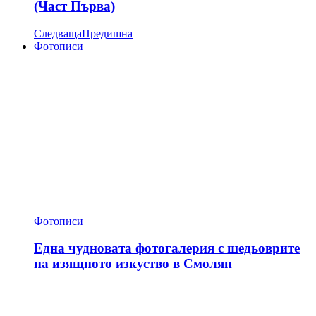
(Част Първа)
Следваща
Предишна
Фотописи
Фотописи
Една чудновата фотогалерия с шедьоврите
на изящното изкуство в Смолян