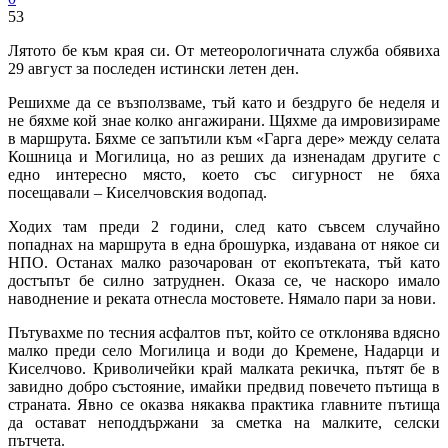
53
Лятото бе към края си. От метеорологичната служба обявиха
29 август за последен истински летен ден.
Решихме да се възползваме, тъй като и бездруго бе неделя и
не бяхме кой знае колко ангажирани. Щяхме да имровизираме
в маршрута. Бяхме се запътили към «Гарга дере» между селата
Кошница и Могилица, но аз реших да изненадам другите с
едно интересно място, което със сигурност не бяха
посещавали – Киселчовския водопад.
Ходих там преди 2 години, след като съвсем случайно
попаднах на маршрута в една брошурка, издавана от някое си
НПО. Останах малко разочарован от екопътеката, тъй като
достъпът бе силно затруднен. Оказа се, че наскоро имало
наводнение и реката отнесла мостовете. Нямало пари за нови.
Пътувахме по тесния асфалтов път, който се отклонява вдясно
малко преди село Могилица и води до Кремене, Надарци и
Киселчово. Криволичейки край малката рекичка, пътят бе в
завидно добро състояние, имайки предвид повечето пътища в
страната. Явно се оказва някаква практика главните пътища
да остават неподдържани за сметка на малките, селски
пътчета.