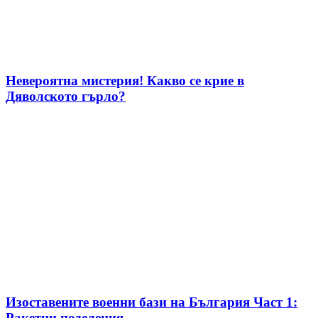
Невероятна мистерия! Какво се крие в
Дяволското гърло?
Изоставените военни бази на България Част 1:
Ракетни поделения