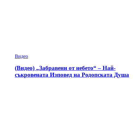
Видео
(Видео) „Забравени от небето“ – Най-
съкровената Изповед на Родопската Душа