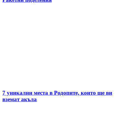
7 уникални места в Родопите, които ще ви
вземат акъла