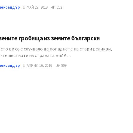
лександър
МАЙ 27, 2019
262
вените гробища из земите български
сто ви се е случвало да попаднете на стари реликви,
пътешествате из страната ни? А…
лександър
АПРИЛ 16, 2016
899