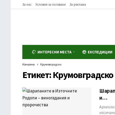
За нас
Условия за ползване
За реклама
ИНТЕРЕСНИ МЕСТА
ЕКСПЕДИЦИИ
Начална
Крумовградско
Етикет:
Крумовградско
Шарап
и…
Археоло
изсичан