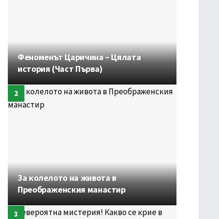
Феноменът Царичина – Цялата
история (Част Първа)
За колелото на живота в
Преображенския манастир