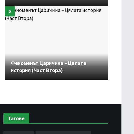
Феноменът Царичина – Цялата
история (Част Втора)
Тагове