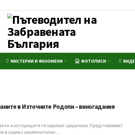
МИСТЕРИИ И ФЕНОМЕНИ
ФОТОПИСИ
ВИД
аните в Източните Родопи – виногадания
зите и историците ги наричат шарапани. Представляват
ия в скали с изключително…