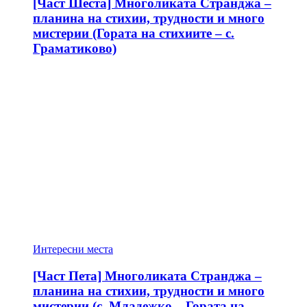
[Част Шеста] Многоликата Странджа –
планина на стихии, трудности и много
мистерии (Гората на стихиите – с.
Граматиково)
Интересни места
[Част Пета] Многоликата Странджа –
планина на стихии, трудности и много
мистерии (с. Младежко – Гората на