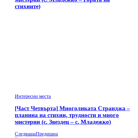
стихиите)
Интересни места
[Част Четвърта] Многоликата Странджа –
планина на стихии, трудности и много
мистерии (с. Звездец – с. Младежко)
Следваща
Предишна