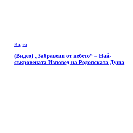
Видео
(Видео) „Забравени от небето“ – Най-
съкровената Изповед на Родопската Душа