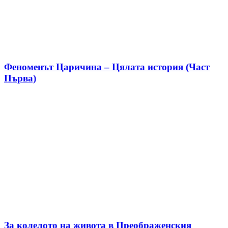
Феноменът Царичина – Цялата история (Част
Първа)
За колелото на живота в Преображенския