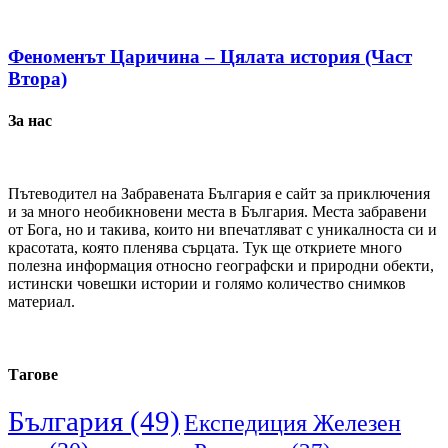
Феноменът Царичина – Цялата история (Част
Втора)
За нас
Пътеводител на Забравената България е сайт за приключения
и за много необикновени места в България. Места забравени
от Бога, но и такива, които ни впечатляват с уникалноста си и
красотата, която пленява сърцата. Тук ще откриете много
полезна информация относно географски и природни обекти,
истински човешки истории и голямо количество снимков
материал.
Тагове
България
(49)
Експедиция Железен