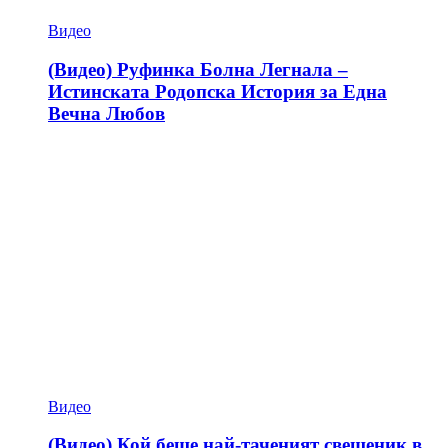
Видео
(Видео) Руфинка Болна Легнала –
Истинската Родопска История за Една
Вечна Любов
Видео
(Видео) Кой беше най-таченият свещеник в