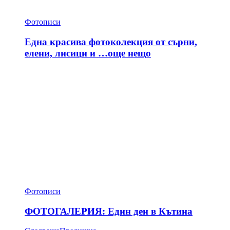
Фотописи
Една красива фотоколекция от сърни,
елени, лисици и …още нещо
Фотописи
ФОТОГАЛЕРИЯ: Един ден в Кътина