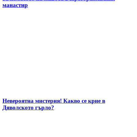
манастир
Невероятна мистерия! Какво се крие в
Дяволското гърло?