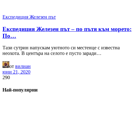
Експедиция Железен път
Експедиция Железен път – по пътя към морето:
По…
Тази сутрин напускам уютното си местенце с известна
неохота. В центъра на селото е пусто заради…
от
вилиан
юни 21, 2020
290
Най-популярни