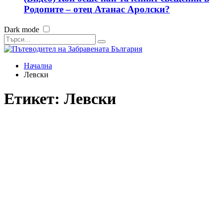
Родопите – отец Атанас Аролски?
Dark mode
Начална
Левски
Етикет:
Левски