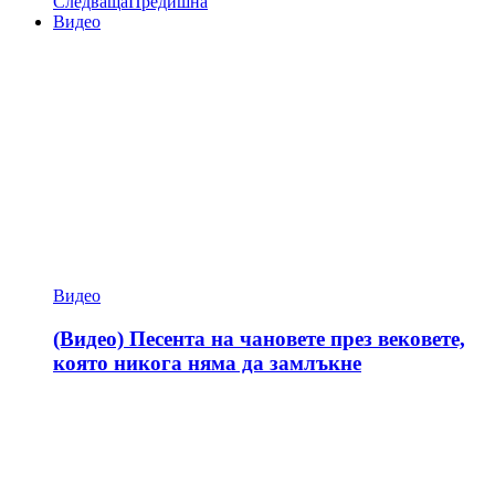
Следваща
Предишна
Видео
Видео
(Видео) Песента на чановете през вековете,
която никога няма да замлъкне