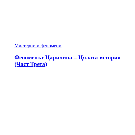
Мистерии и феномени
Феноменът Царичина – Цялата история
(Част Трета)