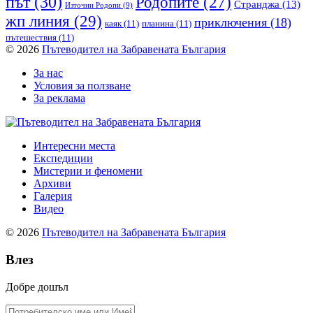
път
(30)
Родопите
(27)
Странджа
(13)
Източни Родопи
(9)
жп линия
(29)
приключения
(18)
каяк
(11)
планина
(11)
пътешествия
(11)
© 2026
Пътеводител на Забравената България
За нас
Условия за ползване
За реклама
Интересни места
Експедиции
Мистерии и феномени
Архиви
Галерия
Видео
© 2026
Пътеводител на Забравената България
Влез
Добре дошъл