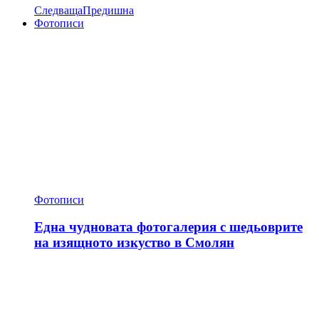
Следваща
Предишна
Фотописи
Фотописи
Една чудновата фотогалерия с шедьоврите
на изящното изкуство в Смолян