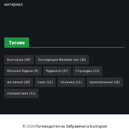
материал.
Тагове
България
(49)
Експедиция Железен път
(30)
Източни Родопи
(9)
Родопите
(27)
Странджа
(13)
жп линия
(29)
каяк
(11)
планина
(11)
приключения
(18)
пътешествия
(11)
© 2026
Пътеводител на Забравената България