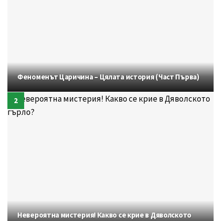
Феноменът Царичина – Цялата история (Част Първа)
Невероятна мистерия! Какво се крие в Дяволското