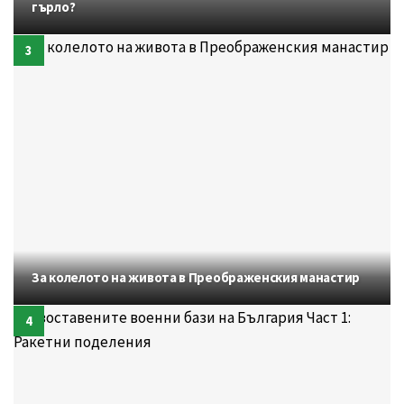
гърло?
За колелото на живота в Преображенския манастир