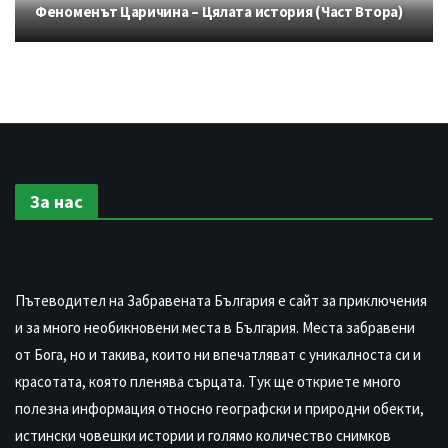
Феноменът Царичина – Цялата история (Част Втора)
За нас
Пътеводител на Забравената България е сайт за приключения
и за много необикновени места в България. Места забравени
от Бога, но и такива, които ни впечатляват с уникалноста си и
красотата, която пленява сърцата. Тук ще откриете много
полезна информация относно географски и природни обекти,
истински човешки истории и голямо количество снимков