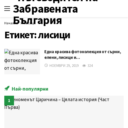
Начална
лисици
Етикет:
лисици
Една красива фотоколекция от сърни,
елени, лисици и…
НОЕМВРИ 29, 2019
324
Най-популярни