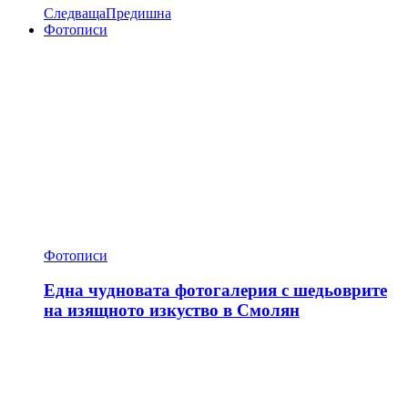
Следваща
Предишна
Фотописи
Фотописи
Една чудновата фотогалерия с шедьоврите
на изящното изкуство в Смолян