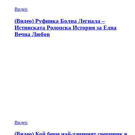
Видео
(Видео) Руфинка Болна Легнала –
Истинската Родопска История за Една
Вечна Любов
Видео
(Видео) Кой беше най-таченият свещеник в