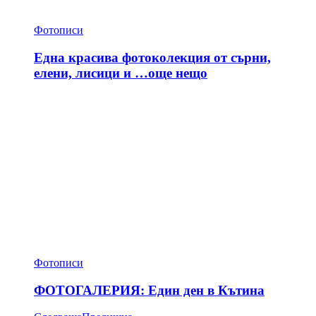
Фотописи
Една красива фотоколекция от сърни,
елени, лисици и …още нещо
Фотописи
ФОТОГАЛЕРИЯ: Един ден в Кътина