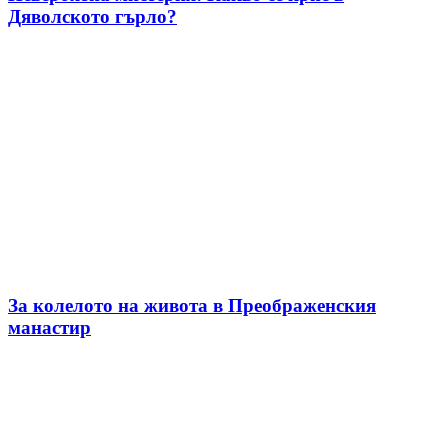
Дяволското гърло?
За колелото на живота в Преображенския
манастир