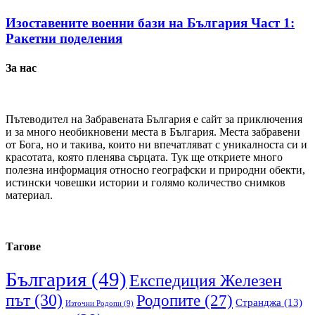
Изоставените военни бази на България Част 1:
Ракетни поделения
За нас
Пътеводител на Забравената България е сайт за приключения
и за много необикновени места в България. Места забравени
от Бога, но и такива, които ни впечатляват с уникалноста си и
красотата, която пленява сърцата. Тук ще откриете много
полезна информация относно географски и природни обекти,
истински човешки истории и голямо количество снимков
материал.
Тагове
България
(49)
Експедиция Железен
път
(30)
Родопите
(27)
Странджа
(13)
Източни Родопи
(9)