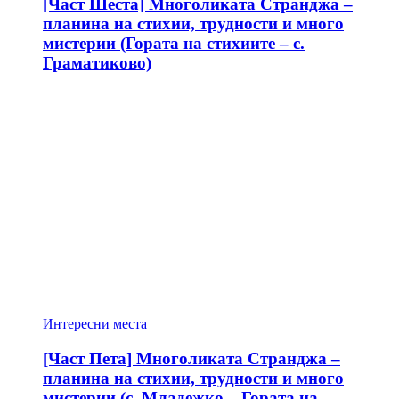
[Част Шеста] Многоликата Странджа –
планина на стихии, трудности и много
мистерии (Гората на стихиите – с.
Граматиково)
Интересни места
[Част Пета] Многоликата Странджа –
планина на стихии, трудности и много
мистерии (с. Младежко – Гората на