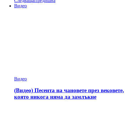
Следваща
Предишна
Видео
Видео
(Видео) Песента на чановете през вековете,
която никога няма да замлъкне