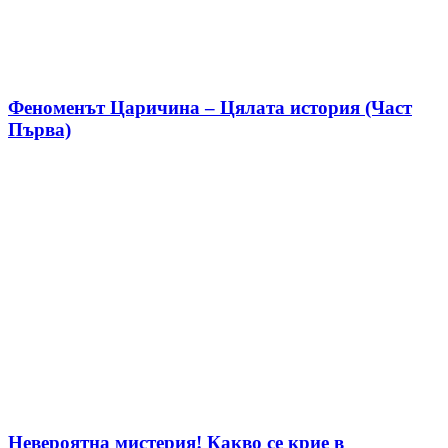
Феноменът Царичина – Цялата история (Част
Първа)
Невероятна мистерия! Какво се крие в