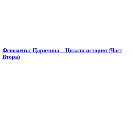
Феноменът Царичина – Цялата история (Част
Втора)