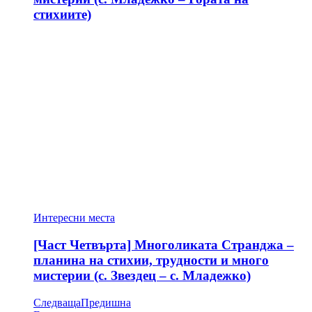
стихиите)
Интересни места
[Част Четвърта] Многоликата Странджа –
планина на стихии, трудности и много
мистерии (с. Звездец – с. Младежко)
Следваща
Предишна