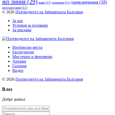
жп линия
(29)
приключения
(18)
каяк
(11)
планина
(11)
пътешествия
(11)
© 2026
Пътеводител на Забравената България
За нас
Условия за ползване
За реклама
Интересни места
Експедиции
Мистерии и феномени
Архиви
Галерия
Видео
© 2026
Пътеводител на Забравената България
Влез
Добре дошъл