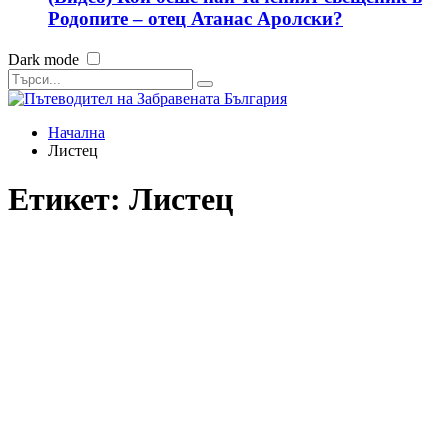
Родопите – отец Атанас Аролски?
Dark mode
Начална
Листец
Етикет:
Листец