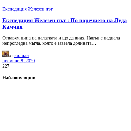
Експедиция Железен път
Експедиция Железен път : По поречието на Луда
Камчия
Отварям ципа на палатката и що да видя. Навън е паднала
непрогледна мъгла, която е завзела долината…
от
вилиан
ноември 8, 2020
227
Най-популярни