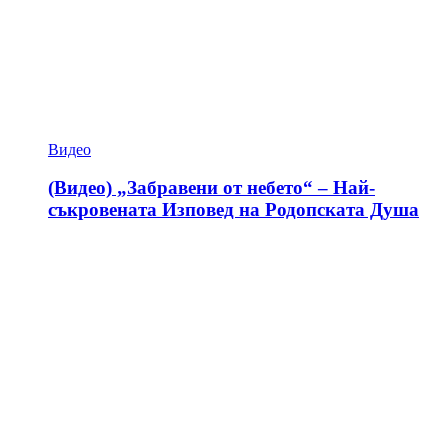
Видео
(Видео) „Забравени от небето“ – Най-
съкровената Изповед на Родопската Душа