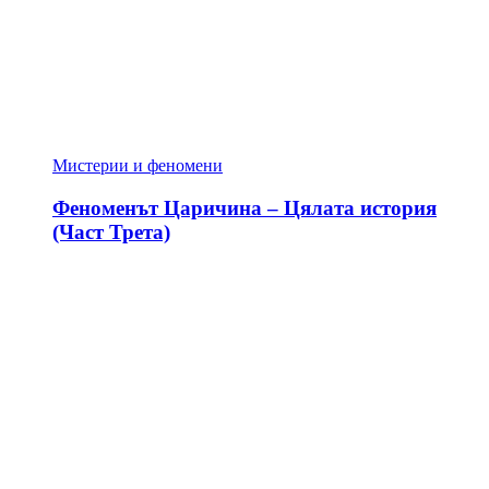
Мистерии и феномени
Феноменът Царичина – Цялата история
(Част Трета)