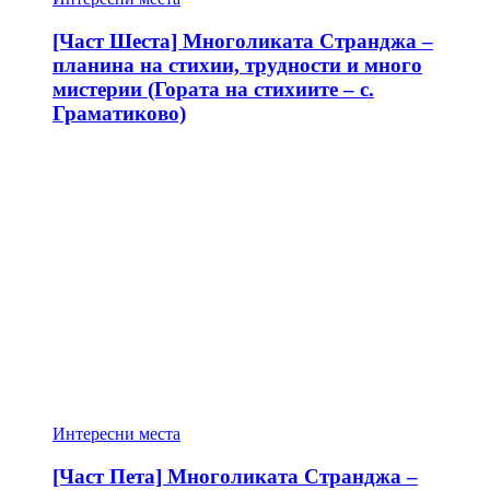
[Част Шеста] Многоликата Странджа –
планина на стихии, трудности и много
мистерии (Гората на стихиите – с.
Граматиково)
Интересни места
[Част Пета] Многоликата Странджа –