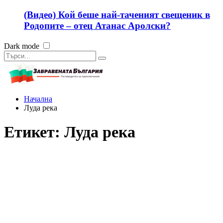
(Видео) Кой беше най-таченият свещеник в
Родопите – отец Атанас Аролски?
Dark mode
Начална
Луда река
Етикет:
Луда река