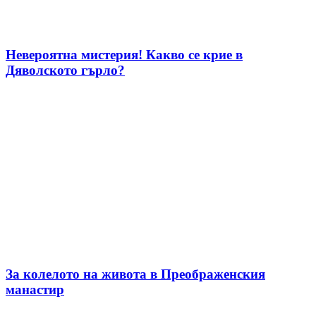
Невероятна мистерия! Какво се крие в
Дяволското гърло?
За колелото на живота в Преображенския
манастир