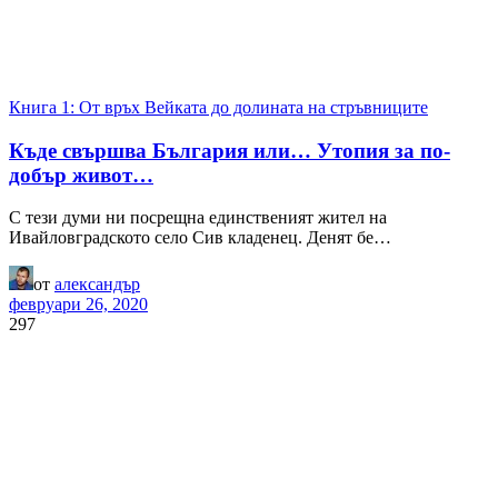
Книга 1: От връх Вейката до долината на стръвниците
Къде свършва България или… Утопия за по-
добър живот…
С тези думи ни посрещна единственият жител на
Ивайловградското село Сив кладенец. Денят бе…
от
александър
февруари 26, 2020
297