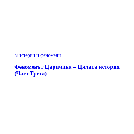
Мистерии и феномени
Феноменът Царичина – Цялата история
(Част Трета)