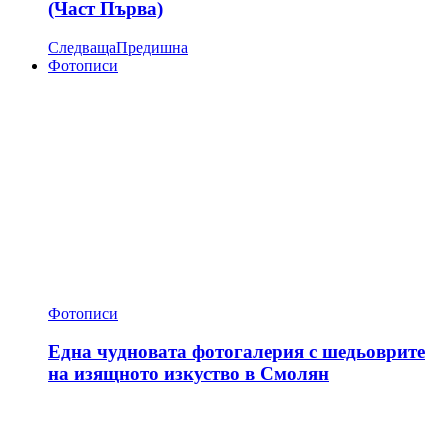
(Част Първа)
Следваща
Предишна
Фотописи
Фотописи
Една чудновата фотогалерия с шедьоврите
на изящното изкуство в Смолян