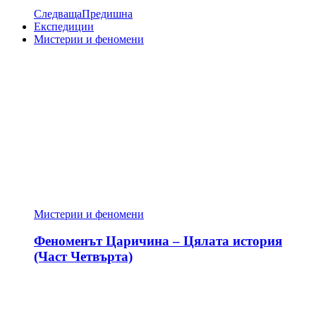
Следваща
Предишна
Експедиции
Мистерии и феномени
Мистерии и феномени
Феноменът Царичина – Цялата история
(Част Четвърта)