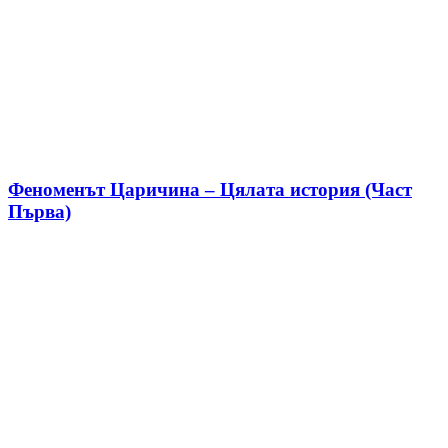
Феноменът Царичина – Цялата история (Част
Първа)