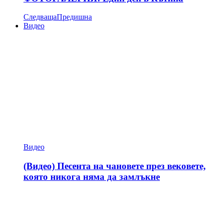
Следваща
Предишна
Видео
Видео
(Видео) Песента на чановете през вековете,
която никога няма да замлъкне