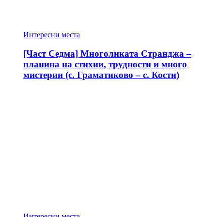
Интересни места
[Част Седма] Многоликата Странджа –
планина на стихии, трудности и много
мистерии (с. Граматиково – с. Кости)
Интересни места