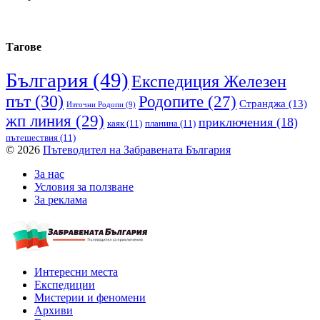
Тагове
България
(49)
Експедиция Железен
път
(30)
Родопите
(27)
Странджа
(13)
Източни Родопи
(9)
жп линия
(29)
приключения
(18)
каяк
(11)
планина
(11)
пътешествия
(11)
© 2026
Пътеводител на Забравената България
За нас
Условия за ползване
За реклама
Интересни места
Експедиции
Мистерии и феномени
Архиви