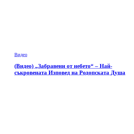
Видео
(Видео) „Забравени от небето“ – Най-
съкровената Изповед на Родопската Душа