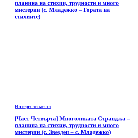
планина на стихии, трудности и много
мистерии (с. Младежко – Гората на
стихиите)
Интересни места
[Част Четвърта] Многоликата Странджа –
планина на стихии, трудности и много
мистерии (с. Звездец – с. Младежко)