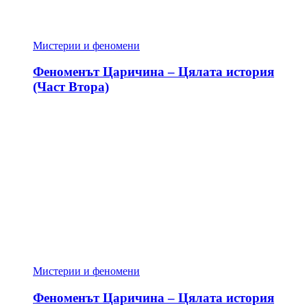
Мистерии и феномени
Феноменът Царичина – Цялата история
(Част Втора)
Мистерии и феномени
Феноменът Царичина – Цялата история