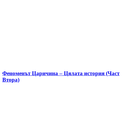
Феноменът Царичина – Цялата история (Част
Втора)