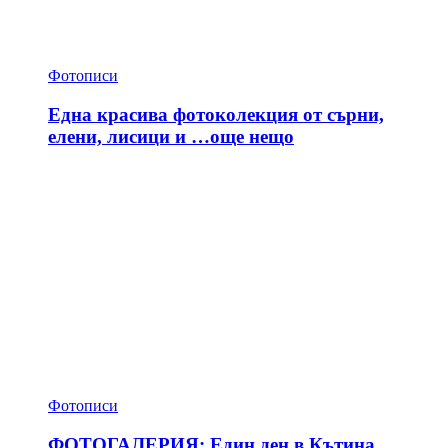
Фотописи
Една красива фотоколекция от сърни,
елени, лисици и …още нещо
Фотописи
ФОТОГАЛЕРИЯ: Един ден в Кътина