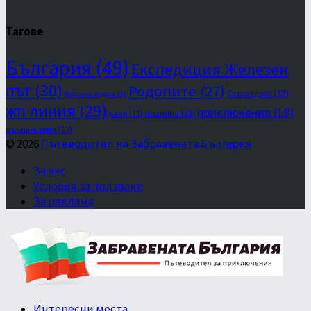
Тагове
България
(49)
Експедиция Железен
път
(30)
Родопите
(27)
Странджа
(13)
Източни Родопи
(9)
жп линия
(29)
приключения
(18)
каяк
(11)
планина
(11)
пътешествия
(11)
© 2026
Пътеводител на Забравената България
За нас
Условия за ползване
За реклама
Интересни места