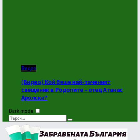
Видео
(Видео) Кой беше най-таченият
свещеник в Родопите – отец Атанас
Аролски?
Dark mode