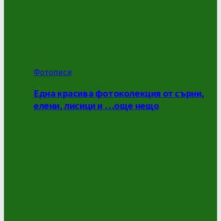
Фотописи
Една красива фотоколекция от сърни,
елени, лисици и …още нещо