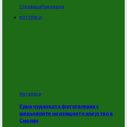
Следваща
Предишна
ФОТОПИСИ
Фотописи
Една чудновата фотогалерия с
шедьоврите на изящното изкуство в
Смолян