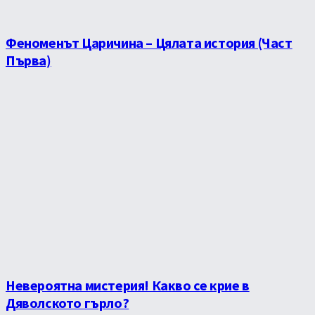
Феноменът Царичина – Цялата история (Част
Първа)
Невероятна мистерия! Какво се крие в
Дяволското гърло?