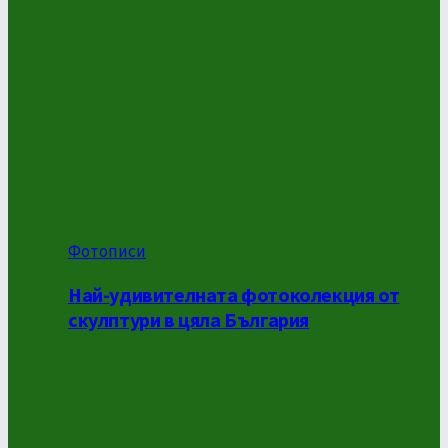
Фотописи
Най-удивителната фотоколекция от
скулптури в цяла България