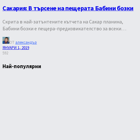
Сакария: В търсене на пещерата Бабини бозки
Скрита в най-затънтените кътчета на Сакар планина,
Бабини бозки е пещера-предизвикателство за всеки…
ОТ
александър
ЯНУАРИ 1, 2019
592
Най-популярни