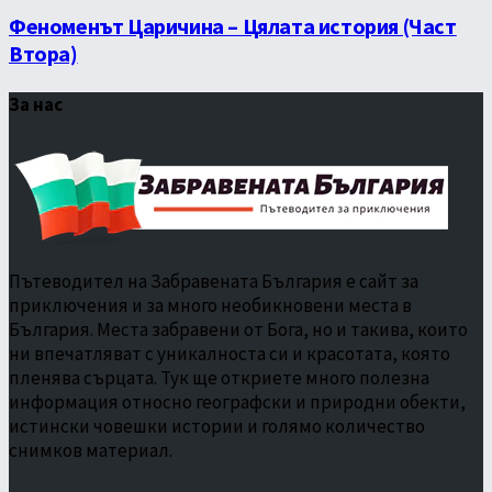
Феноменът Царичина – Цялата история (Част
Втора)
За нас
Пътеводител на Забравената България е сайт за
приключения и за много необикновени места в
България. Места забравени от Бога, но и такива, които
ни впечатляват с уникалноста си и красотата, която
пленява сърцата. Тук ще откриете много полезна
информация относно географски и природни обекти,
истински човешки истории и голямо количество
снимков материал.