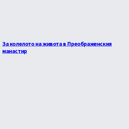
За колелото на живота в Преображенския
манастир