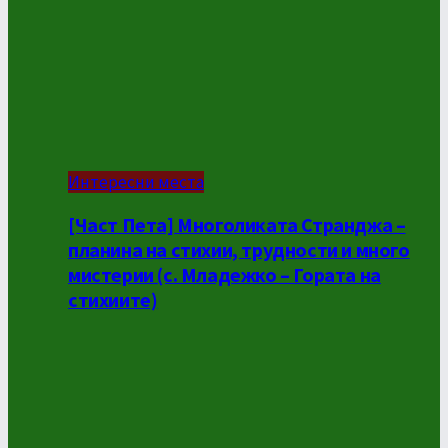
Интересни места
[Част Пета] Многоликата Странджа –
планина на стихии, трудности и много
мистерии (с. Младежко – Гората на
стихиите)