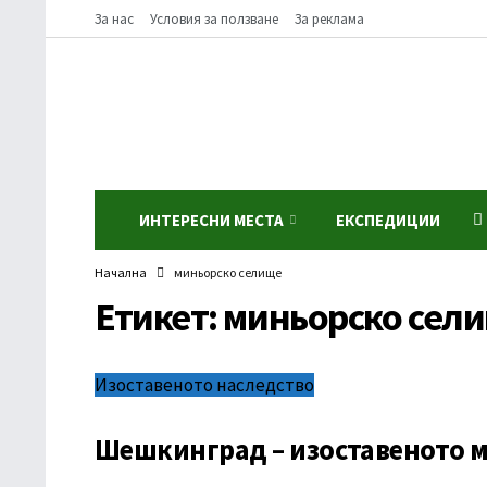
За нас
Условия за ползване
За реклама
ИНТЕРЕСНИ МЕСТА
ЕКСПЕДИЦИИ
Начална
миньорско селище
Етикет:
миньорско сел
Изоставеното наследство
Шешкинград – изоставеното 