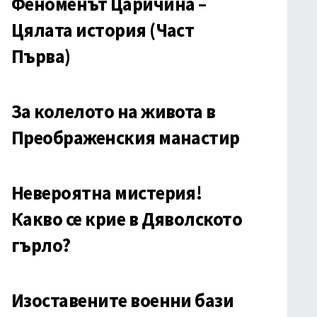
Феноменът Царичина –
Цялата история (Част
Първа)
За колелото на живота в
Преображенския манастир
Невероятна мистерия!
Какво се крие в Дяволското
гърло?
Изоставените военни бази