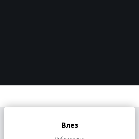
Влез
Добре дошъл