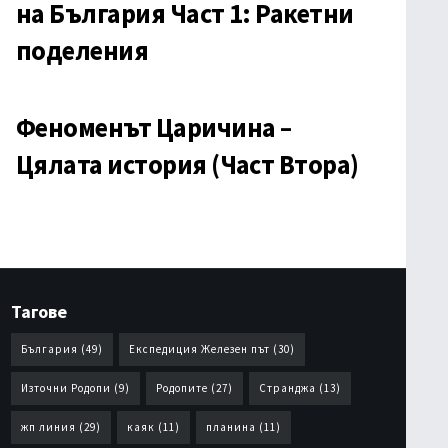
на България Част 1: Ракетни
поделения
Феноменът Царичина –
Цялата история (Част Втора)
Тагове
България
(49)
Експедиция Железен път
(30)
Източни Родопи
(9)
Родопите
(27)
Странджа
(13)
жп линия
(29)
каяк
(11)
планина
(11)