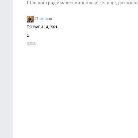
Шешкинград е малко миньорско селище, разполо
ОТ
вилиан
ЯНУАРИ 14, 2021
1
3,868