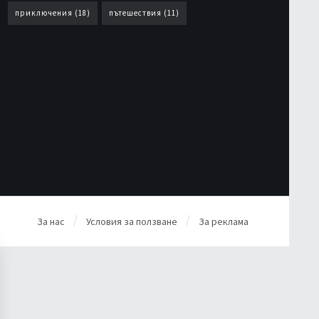
приключения
(18)
пътешествия
(11)
За нас
Условия за ползване
За реклама