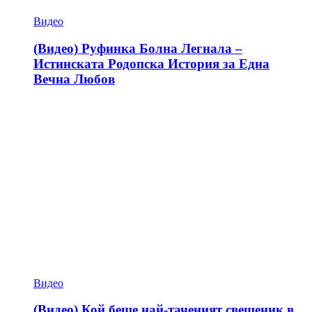
Видео
(Видео) Руфинка Болна Легнала –
Истинската Родопска История за Една
Вечна Любов
Видео
(Видео) Кой беше най-таченият свещеник в