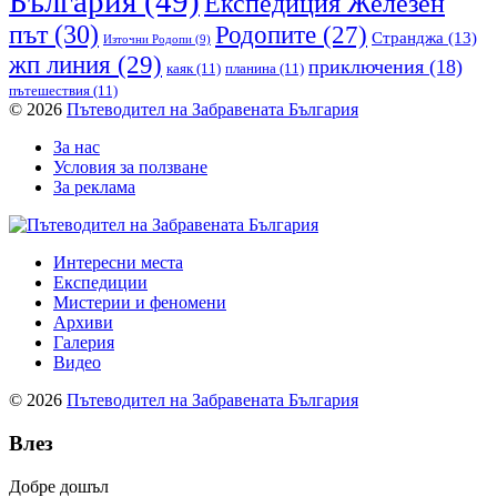
България
(49)
Експедиция Железен
път
(30)
Родопите
(27)
Странджа
(13)
Източни Родопи
(9)
жп линия
(29)
приключения
(18)
каяк
(11)
планина
(11)
пътешествия
(11)
© 2026
Пътеводител на Забравената България
За нас
Условия за ползване
За реклама
Интересни места
Експедиции
Мистерии и феномени
Архиви
Галерия
Видео
© 2026
Пътеводител на Забравената България
Влез
Добре дошъл