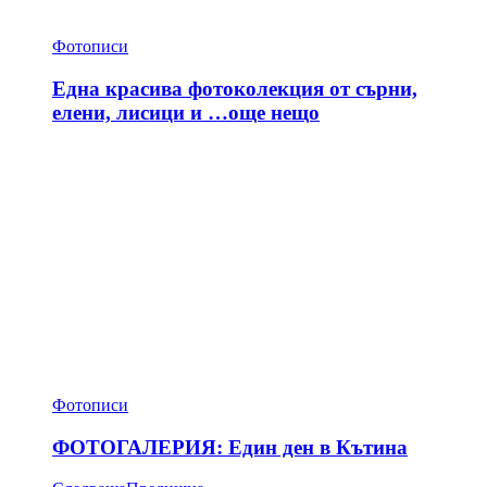
Фотописи
Една красива фотоколекция от сърни,
елени, лисици и …още нещо
Фотописи
ФОТОГАЛЕРИЯ: Един ден в Кътина