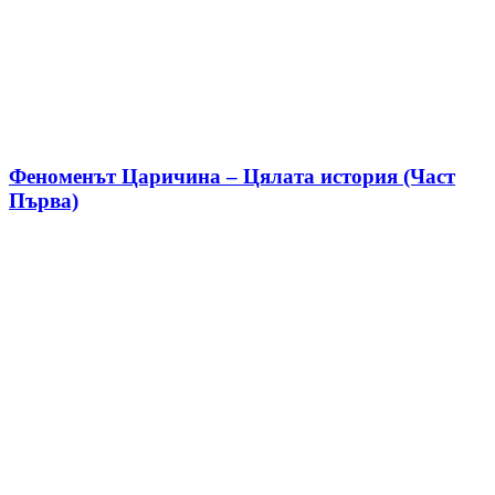
Феноменът Царичина – Цялата история (Част
Първа)