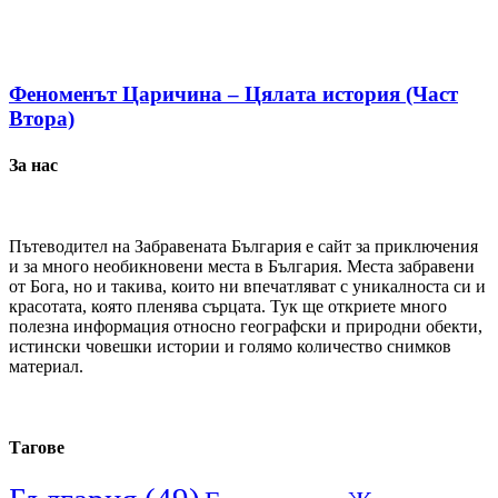
Феноменът Царичина – Цялата история (Част
Втора)
За нас
Пътеводител на Забравената България е сайт за приключения
и за много необикновени места в България. Места забравени
от Бога, но и такива, които ни впечатляват с уникалноста си и
красотата, която пленява сърцата. Тук ще откриете много
полезна информация относно географски и природни обекти,
истински човешки истории и голямо количество снимков
материал.
Тагове