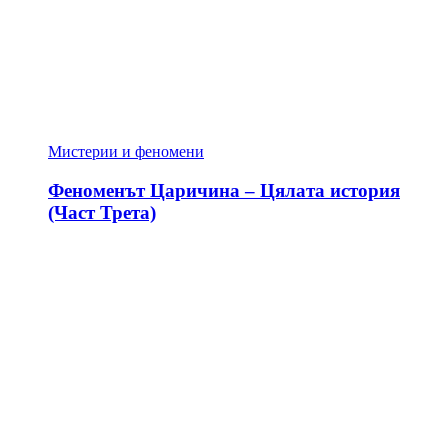
Мистерии и феномени
Феноменът Царичина – Цялата история
(Част Трета)