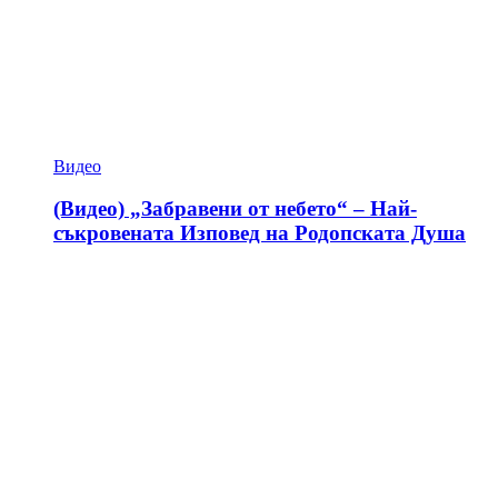
Видео
(Видео) „Забравени от небето“ – Най-
съкровената Изповед на Родопската Душа