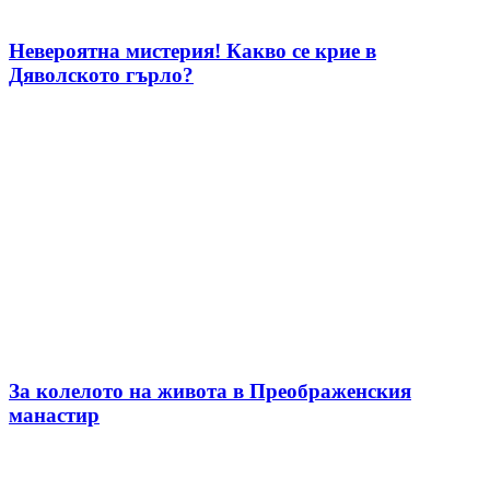
Невероятна мистерия! Какво се крие в
Дяволското гърло?
За колелото на живота в Преображенския
манастир