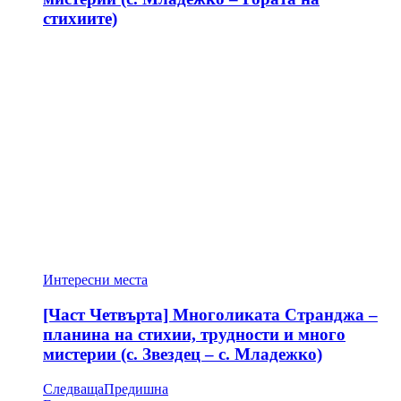
стихиите)
Интересни места
[Част Четвърта] Многоликата Странджа –
планина на стихии, трудности и много
мистерии (с. Звездец – с. Младежко)
Следваща
Предишна