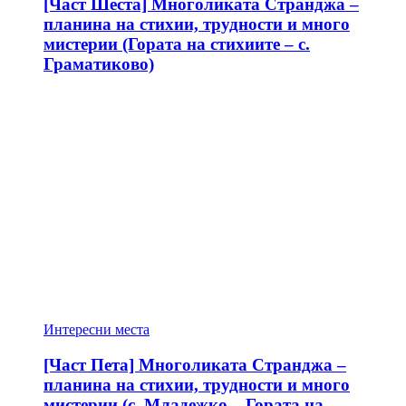
[Част Шеста] Многоликата Странджа –
планина на стихии, трудности и много
мистерии (Гората на стихиите – с.
Граматиково)
Интересни места
[Част Пета] Многоликата Странджа –
планина на стихии, трудности и много
мистерии (с. Младежко – Гората на