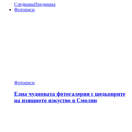
Следваща
Предишна
Фотописи
Фотописи
Една чудновата фотогалерия с шедьоврите
на изящното изкуство в Смолян