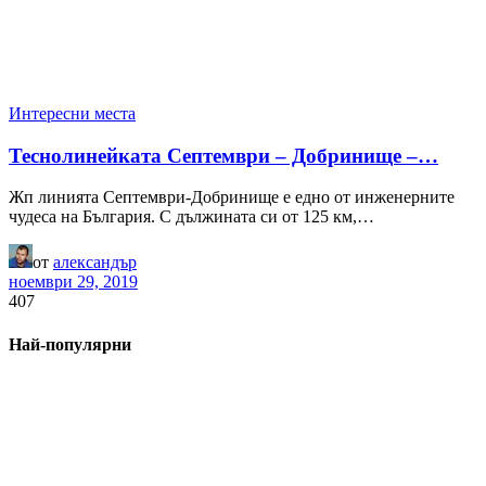
Интересни места
Теснолинейката Септември – Добринище –…
Жп линията Септември-Добринище е едно от инженерните
чудеса на България. С дължината си от 125 км,…
от
александър
ноември 29, 2019
407
Най-популярни