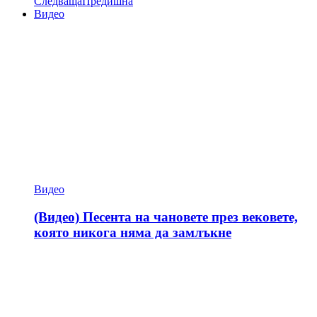
Следваща
Предишна
Видео
Видео
(Видео) Песента на чановете през вековете,
която никога няма да замлъкне