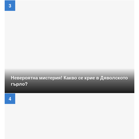
Невероятна мистерия! Какво се крие в Дяволското
гърло?