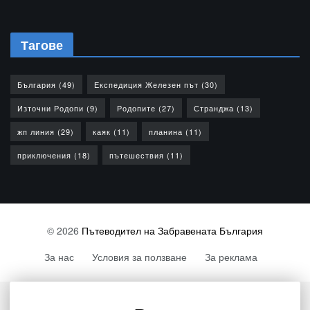
Тагове
България
(49)
Експедиция Железен път
(30)
Източни Родопи
(9)
Родопите
(27)
Странджа
(13)
жп линия
(29)
каяк
(11)
планина
(11)
приключения
(18)
пътешествия
(11)
© 2026
Пътеводител на Забравената България
За нас
Условия за ползване
За реклама