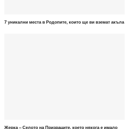
7 уникални места в Родопите, които ще ви вземат акъла
Жерка – Селото на Призраците, което някога е имало