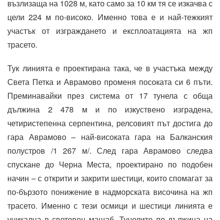
възлизаща на 1028 м, като само за 10 км тя се изкачва с
цели 224 м по-високо. Именно това е и най-тежкият
участък от изграждането и експлоатацията на жп
трасето.
Тук линията е проектирана така, че в участъка между
Света Петка и Аврамово променя посоката си 6 пъти.
Преминавайки през система от 17 тунела с обща
дължина 2 478 м и по изкуствено изградена,
четиристепенна серпентина, релсовият път достига до
гара Аврамово – най-високата гара на Балканския
полустров /1 267 м/. След гара Аврамово следва
спускане до Черна Места, проектирано по подобен
начин – с открити и закрити шестици, които спомагат за
по-бързото понижение в надморската височина на жп
трасето. Именно с тези осмици и шестици линията е
уникална в световен мащаб. Тунелите по дължина на