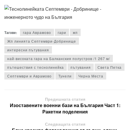
Тагове:
гара Аврамово
гари
жп
Жп линията Септември-Добринище
интересни пътувания
най-високата гара на Балканския полустров /1 267 м/
пътешествия с теснолинейка
пътувания
Света Петка
Септември и Аврамово
Тунели
Черна Места
Предишната статия
Изоставените военни бази на България Част 1:
Ракетни поделения
Следващата статия