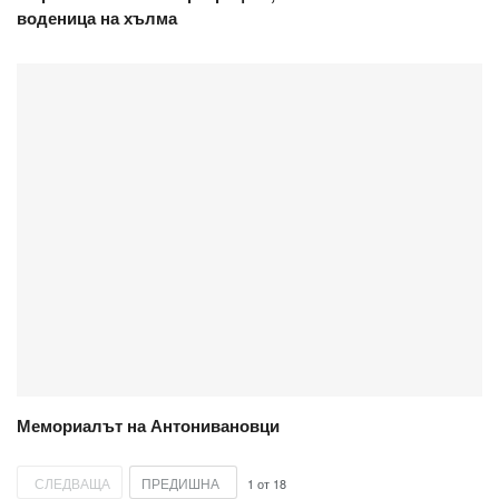
воденица на хълма
Мемориалът на Антонивановци
СЛЕДВАЩА
ПРЕДИШНА
1
от
18