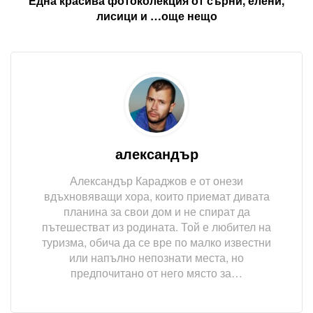
Една красива фотоколекция от сърни, елени,
лисици и …още нещо
александър
Александър Караджов е от онези
вдъхновяващи хора, които приемат дивата
планина за свои дом и не спират да
пътешестват из родината. Той е любител на
туризма, обича да се вре по малко известни
или напълно непознати места, но
предпочитано от него място за…