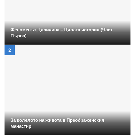
Феноменът Царичина – Цялата история (Част
Първа)
За колелото на живота в Преображенския
манастир