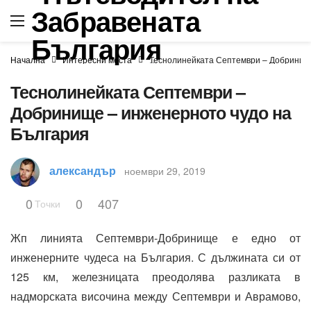
Начална
Интересни места
Теснолинейката Септември – Добринищ
Теснолинейката Септември –
Добринище – инженерното чудо на
България
александър
ноември 29, 2019
0
0
407
Точки
Жп линията Септември-Добринище е едно от
инженерните чудеса на България. С дължината си от
125 км, железницата преодолява разликата в
надморската височина между Септември и Аврамово,