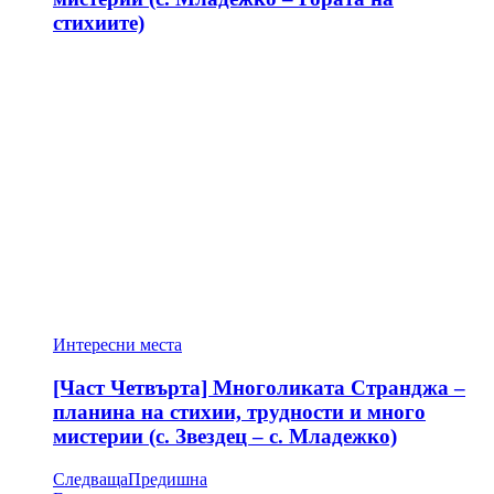
стихиите)
Интересни места
[Част Четвърта] Многоликата Странджа –
планина на стихии, трудности и много
мистерии (с. Звездец – с. Младежко)
Следваща
Предишна