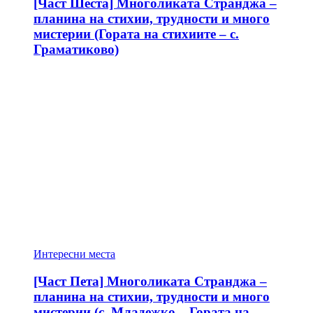
[Част Шеста] Многоликата Странджа –
планина на стихии, трудности и много
мистерии (Гората на стихиите – с.
Граматиково)
Интересни места
[Част Пета] Многоликата Странджа –
планина на стихии, трудности и много
мистерии (с. Младежко – Гората на