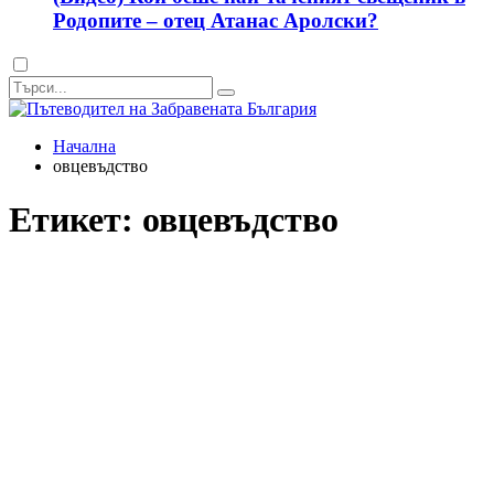
Родопите – отец Атанас Аролски?
Dark
mode
Начална
овцевъдство
Етикет:
овцевъдство