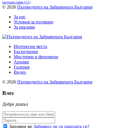
пътешествия
(11)
© 2026
Пътеводител на Забравената България
За нас
Условия за ползване
За реклама
Интересни места
Експедиции
Мистерии и феномени
Архиви
Галерия
Видео
© 2026
Пътеводител на Забравената България
Влез
Добре дошъл
Запомни ме
Забравил ли си паролата си?