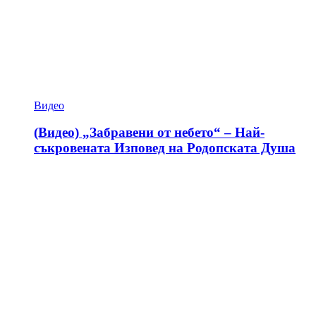
Видео
(Видео) „Забравени от небето“ – Най-
съкровената Изповед на Родопската Душа