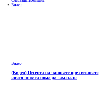
Следваща
Предишна
Видео
Видео
(Видео) Песента на чановете през вековете,
която никога няма да замлъкне