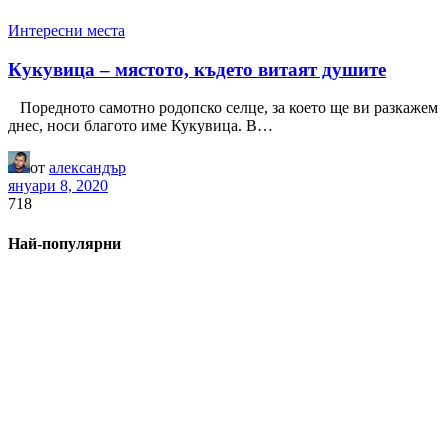
Интересни места
Кукувица – мястото, където витаят душите
Поредното самотно родопско селце, за което ще ви разкажем
днес, носи благото име Кукувица. В…
от
александър
януари 8, 2020
718
Най-популярни