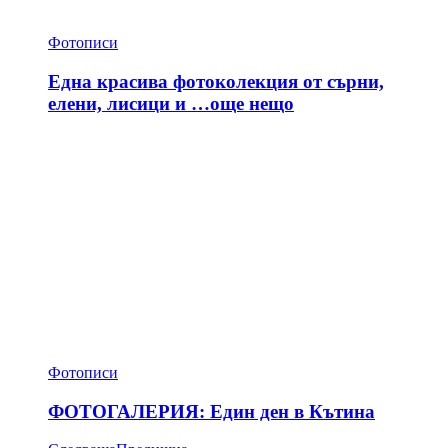
Фотописи
Една красива фотоколекция от сърни,
елени, лисици и …още нещо
Фотописи
ФОТОГАЛЕРИЯ: Един ден в Кътина