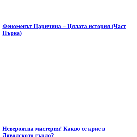
Феноменът Царичина – Цялата история (Част
Първа)
Невероятна мистерия! Какво се крие в
Дяволското гърло?