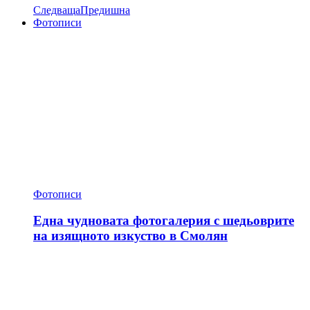
Следваща
Предишна
Фотописи
Фотописи
Една чудновата фотогалерия с шедьоврите
на изящното изкуство в Смолян