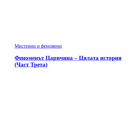
Мистерии и феномени
Феноменът Царичина – Цялата история
(Част Трета)