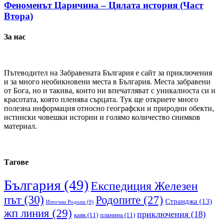
Феноменът Царичина – Цялата история (Част
Втора)
За нас
Пътеводител на Забравената България е сайт за приключения
и за много необикновени места в България. Места забравени
от Бога, но и такива, които ни впечатляват с уникалноста си и
красотата, която пленява сърцата. Тук ще откриете много
полезна информация относно географски и природни обекти,
истински човешки истории и голямо количество снимков
материал.
Тагове
България
(49)
Експедиция Железен
път
(30)
Родопите
(27)
Странджа
(13)
Източни Родопи
(9)
жп линия
(29)
приключения
(18)
каяк
(11)
планина
(11)