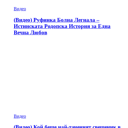
Видео
(Видео) Руфинка Болна Легнала –
Истинската Родопска История за Една
Вечна Любов
Видео
(Видео) Кой беше най-таченият свещеник в