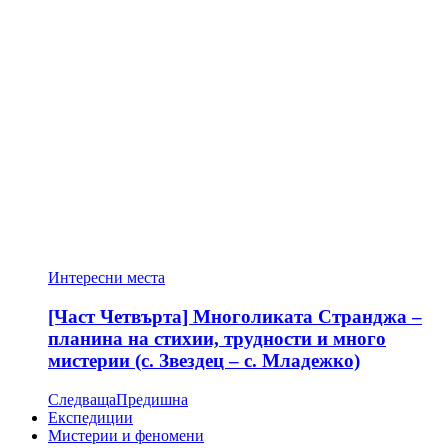
Интересни места
[Част Четвърта] Многоликата Странджа –
планина на стихии, трудности и много
мистерии (с. Звездец – с. Младежко)
Следваща
Предишна
Експедиции
Мистерии и феномени