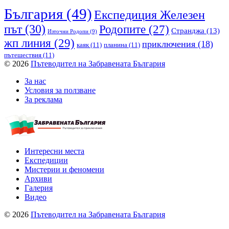
България
(49)
Експедиция Железен
път
(30)
Родопите
(27)
Странджа
(13)
Източни Родопи
(9)
жп линия
(29)
приключения
(18)
каяк
(11)
планина
(11)
пътешествия
(11)
© 2026
Пътеводител на Забравената България
За нас
Условия за ползване
За реклама
Интересни места
Експедиции
Мистерии и феномени
Архиви
Галерия
Видео
© 2026
Пътеводител на Забравената България