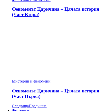
Феноменът Царичина – Цялата история
(Част Втора)
Мистерии и феномени
Феноменът Царичина – Цялата история
(Част Първа)
Следваща
Предишна
Фотописи