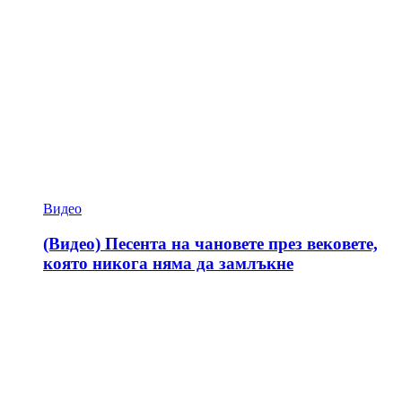
Видео
(Видео) Песента на чановете през вековете,
която никога няма да замлъкне