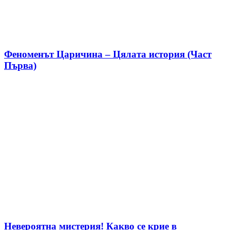
Феноменът Царичина – Цялата история (Част
Първа)
Невероятна мистерия! Какво се крие в