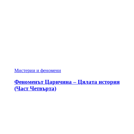
Мистерии и феномени
Феноменът Царичина – Цялата история
(Част Четвърта)