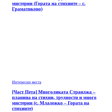
мистерии (Гората на стихиите – с.
Граматиково)
Интересни места
[Част Пета] Многоликата Странджа –
планина на стихии, трудности и много
мистерии (с. Младежко – Гората на
стихиите)