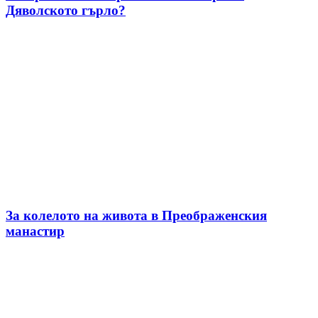
Дяволското гърло?
За колелото на живота в Преображенския
манастир