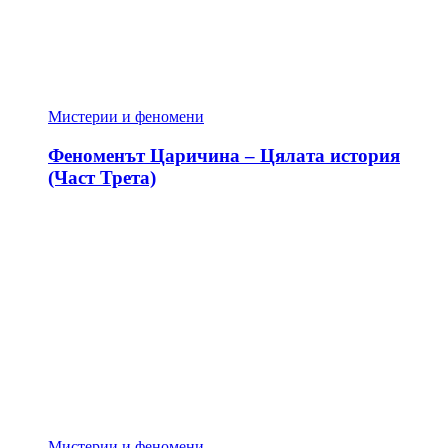
Мистерии и феномени
Феноменът Царичина – Цялата история
(Част Трета)
Мистерии и феномени