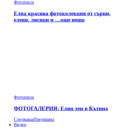
Фотописи
Една красива фотоколекция от сърни,
елени, лисици и …още нещо
Фотописи
ФОТОГАЛЕРИЯ: Един ден в Кътина
Следваща
Предишна
Видео