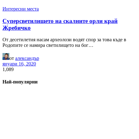
Интересни места
Суперсветилището на скалните орли край
Жребичко
От десетилетия насам археолози водят спор за това къде в
Родопите се намира светилището на бог…
от
александър
януари 16, 2020
1,089
Най-популярни