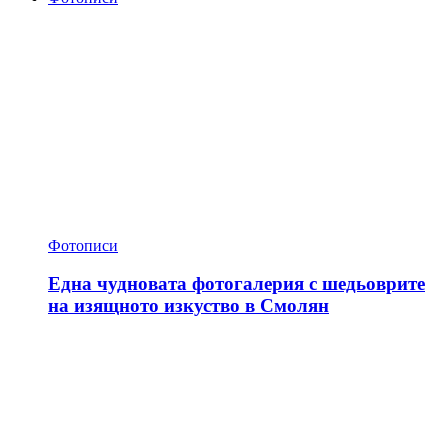
Фотописи
Една чудновата фотогалерия с шедьоврите
на изящното изкуство в Смолян